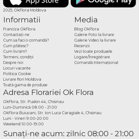
2025, OkFlora Moldova
Informatii
Media
Franciza OkFlora
Blog OkFlora
Contactaţi-ne
Galerie Foto la livrare
Cum sa faci o comandă?
Galerie Video la livrare
Cum plătesc?
Recenzii
Cum livrăm?
Vezi toate produsele
Termeni, condiţii
Logare/Înregistrare
Despre noi
Comandă Internațional
Locuri vacante
Politica Cookie
Livrare flori Moldova
Toată gama de produse
Adresa Florariei Ok Flora
OkFlora, Str. Puskin 44, Chisinau
Luni-Duminică 08:00 - 21:00
OkFlora Buiucani, Str. Ion Luca Caragiale 4, Chisinau
Luni - Vineri 9:00-20:00
Weekend 10:00-19:00
Sunaţi-ne acum: zilnic 08:00 - 21:00