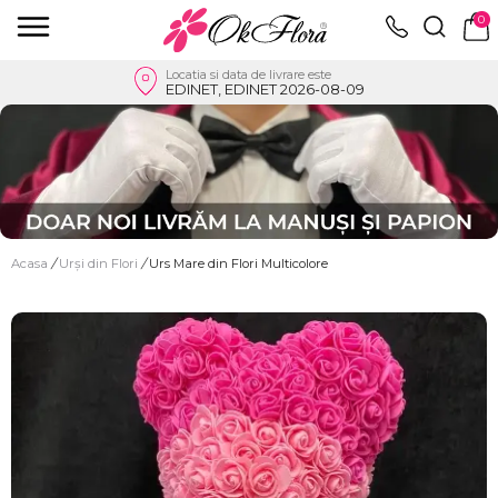
0
Locatia si data de livrare este
EDINET, EDINET 2026-08-09
Acasa
/
Urși din Flori
/
Urs Mare din Flori Multicolore