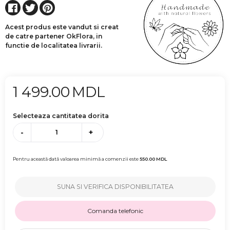
Acest produs este vandut si creat
de catre partener OkFlora, in
functie de localitatea livrarii.
1 499.00
MDL
Selecteaza cantitatea dorita
-
+
Pentru această dată valoarea minimă a comenzii este
550.00
MDL
SUNA SI VERIFICA DISPONIBILITATEA
Comanda telefonic