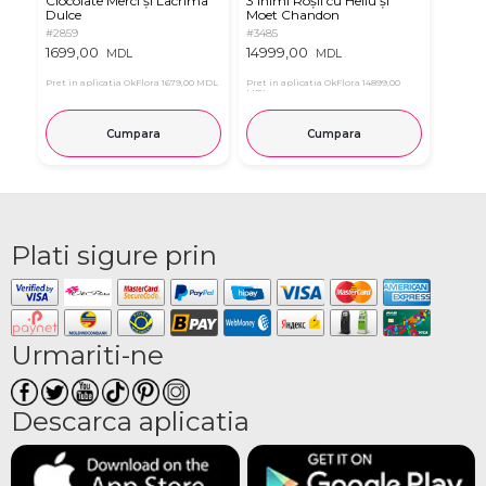
Ciocolate Merci și Lacrima
3 Inimi Roșii cu Heliu și
Dulce
Moet Chandon
#2859
#3485
1699,00
14999,00
MDL
MDL
Pret in aplicatia OkFlora
1679,00 MDL
Pret in aplicatia OkFlora
14899,00
MDL
Cumpara
Cumpara
Plati sigure prin
Urmariti-ne
Descarca aplicatia