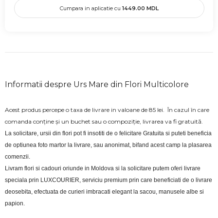
Cumpara in aplicatie cu
1449.00
MDL
Informatii despre Urs Mare din Flori Multicolore
Acest produs percepe o taxa de livrare in valoane de 85 lei. În cazul în care
comanda conține și un buchet sau o compoziție, livrarea va fi gratuită.
La solicitare, ursii din flori pot fi insotiti de o felicitare Gratuita si puteti beneficia 
de optiunea foto martor la livrare, sau anonimat, bifand acest camp la plasarea 
comenzii.
Livram flori si cadouri oriunde in Moldova si la solicitare putem oferi livrare 
speciala prin LUXCOURIER, serviciu premium prin care beneficiati de o livrare 
deosebita, efectuata de curieri imbracati elegant la sacou, manusele albe si 
papion.