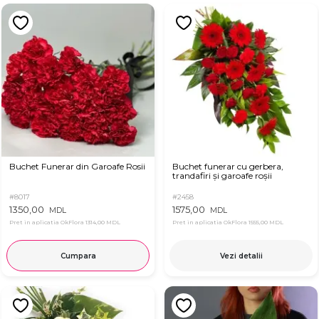
Buchet Funerar din Garoafe Rosii
Buchet funerar cu gerbera,
trandafiri și garoafe roșii
#8017
#2458
1350,00
1575,00
MDL
MDL
Pret in aplicatia OkFlora
1314,00 MDL
Pret in aplicatia OkFlora
1555,00 MDL
Cumpara
Vezi detalii