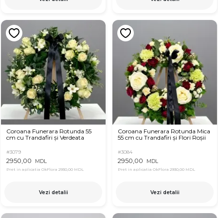
Coroana Funerara Rotunda 55
Coroana Funerara Rotunda Mica
cm cu Trandafiri și Verdeata
55 cm cu Trandafiri și Flori Roșii
#3079
#3084
2950,00
2950,00
MDL
MDL
Pret in aplicatia OkFlora
2930,00 MDL
Pret in aplicatia OkFlora
2930,00 MDL
Vezi detalii
Vezi detalii