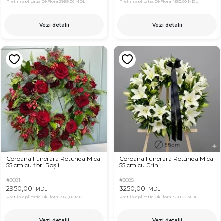
Pret in aplicatia OkFlora
2969,00 MDL
Pret in aplicatia OkFlora
4350,00 MDL
Vezi detalii
Vezi detalii
Coroana Funerara Rotunda Mica
Coroana Funerara Rotunda Mica
55 cm cu flori Roșii
55 cm cu Crini
#3081
#3085
2950,00
3250,00
MDL
MDL
Pret in aplicatia OkFlora
2930,00 MDL
Pret in aplicatia OkFlora
3220,00 MDL
Vezi detalii
Vezi detalii