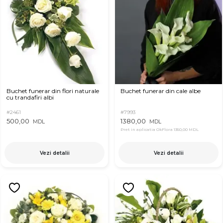
Buchet funerar din flori naturale
Buchet funerar din cale albe
cu trandafiri albi
#2461
#7993
500,00
1380,00
MDL
MDL
Pret in aplicatia OkFlora
1350,00 MDL
Vezi detalii
Vezi detalii