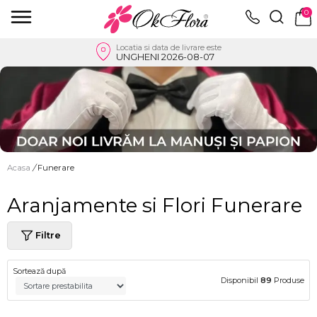
0
Locatia si data de livrare este
UNGHENI 2026-08-07
Acasa
/
Funerare
Aranjamente si Flori Funerare
Filtre
Sortează după
Disponibil
89
Produse