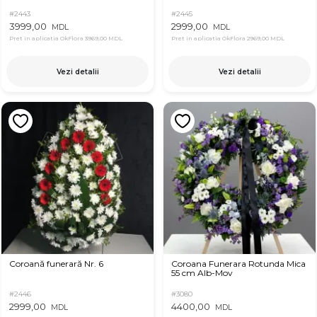
#2443
#2445
3999,00
2999,00
MDL
MDL
Pret in aplicatia OkFlora
3969,00 MDL
Pret in aplicatia OkFlora
2969,00 MDL
Vezi detalii
Vezi detalii
Coroană funerară Nr. 6
Coroana Funerara Rotunda Mica
55 cm Alb-Mov
#2446
#3080
2999,00
4400,00
MDL
MDL