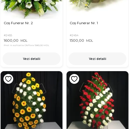
Coș Funerar Nr. 2
Coș Funerar Nr. 1
#2455
#2454
1600,00
1500,00
MDL
MDL
Pret in aplicatia OkFlora
1580,00 MDL
Vezi detalii
Vezi detalii