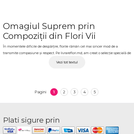
Omagiul Suprem prin
Compoziții din Flori Vii
În momentele dificile de despărțire, florile rămân cel mai sincer mod de a
transmite compasiune și respect. Pe livrareflori.md, am creat o selecție specială de
coroane funerare rotunde cu diametrul de 50 cm și 90 cm, coroane în formă de
Vezi tot textul
lacrimă, cruci funerare și buchete funerare, toate realizate exclusiv din flori vii și
proaspete. Înțelegem importanța acestui ultim omagiu, motiv pentru care fiecare
compoziție este lucrată profesional pentru a reflecta solemnitatea momentului și
a aduce un strop de alinare familiilor îndurerate.
1
2
3
4
5
Pagini
Livrare Rapidă în Chișinău și
Toate Raioanele Moldovei
Plati sigure prin
Eficiența și punctualitatea sunt prioritățile noastre, mai ales atunci când vine
vorba de servicii funerare. Oferim un serviciu complet de livrare atât în Chișinău,
unde transportul este gratuit, cât și pe întreg teritoriul Moldovei. Indiferent de