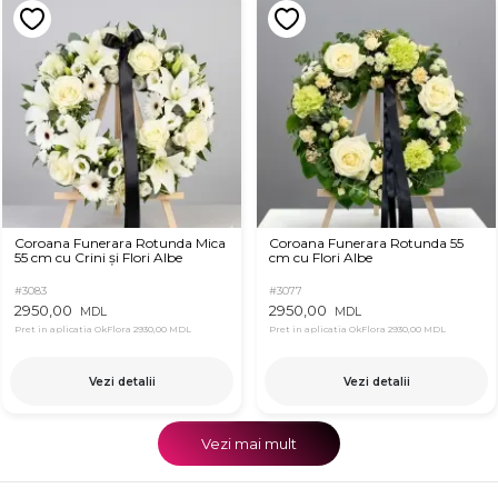
Coroana Funerara Rotunda Mica
Coroana Funerara Rotunda 55
55 cm cu Crini și Flori Albe
cm cu Flori Albe
#3083
#3077
2950,00
2950,00
MDL
MDL
Pret in aplicatia OkFlora
2930,00 MDL
Pret in aplicatia OkFlora
2930,00 MDL
Vezi detalii
Vezi detalii
Vezi mai mult