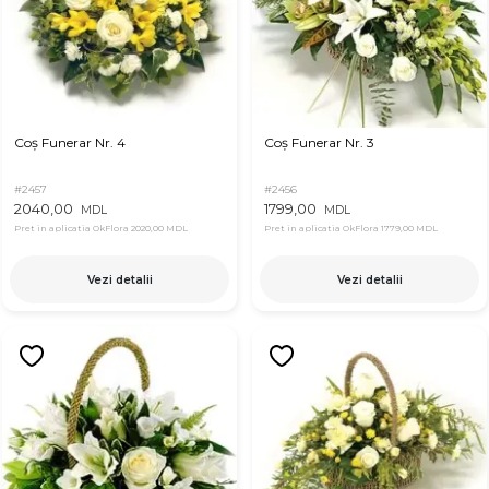
Coș Funerar Nr. 4
Coș Funerar Nr. 3
#2457
#2456
2040,00
1799,00
MDL
MDL
Pret in aplicatia OkFlora
2020,00 MDL
Pret in aplicatia OkFlora
1779,00 MDL
Vezi detalii
Vezi detalii