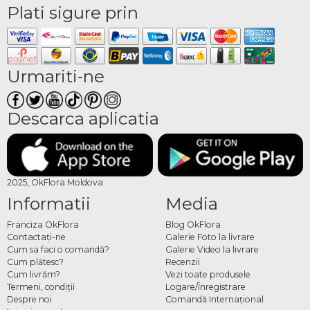
Plati sigure prin
Urmariti-ne
Descarca aplicatia
2025, OkFlora Moldova
Informatii
Media
Franciza OkFlora
Blog OkFlora
Contactaţi-ne
Galerie Foto la livrare
Cum sa faci o comandă?
Galerie Video la livrare
Cum plătesc?
Recenzii
Cum livrăm?
Vezi toate produsele
Termeni, condiţii
Logare/Înregistrare
Despre noi
Comandă Internațional