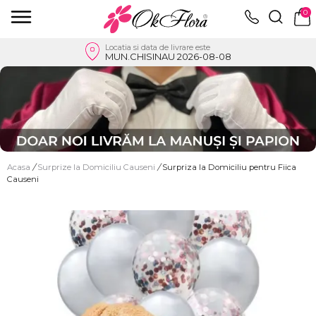
0
Locatia si data de livrare este
MUN.CHISINAU 2026-08-08
Acasa
/
Surprize la Domiciliu Causeni
/
Surpriza la Domiciliu pentru Fiica
Causeni