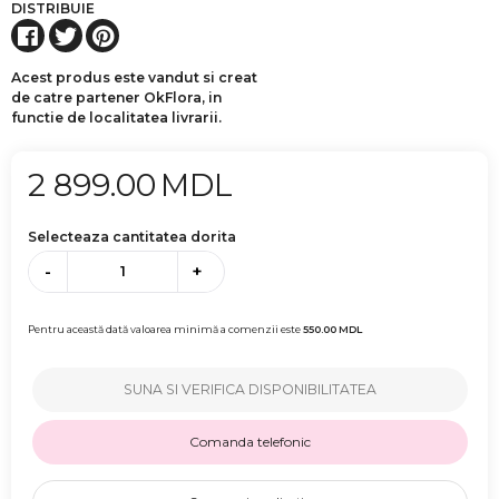
DISTRIBUIE
Acest produs este vandut si creat
de catre partener OkFlora, in
functie de localitatea livrarii.
2 899.00
MDL
Selecteaza cantitatea dorita
-
+
Pentru această dată valoarea minimă a comenzii este
550.00
MDL
SUNA SI VERIFICA DISPONIBILITATEA
Comanda telefonic