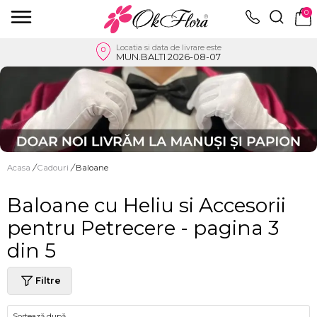
0
Locatia si data de livrare este
MUN.BALTI 2026-08-07
Acasa
/
Cadouri
/
Baloane
Baloane cu Heliu si Accesorii
pentru Petrecere - pagina 3
din 5
Filtre
Sortează după