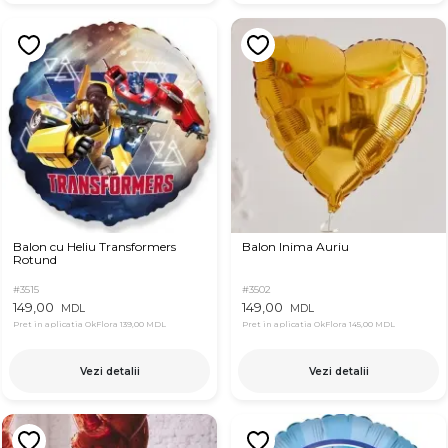
Balon cu Heliu Transformers
Balon Inima Auriu
Rotund
#3515
#3502
149,00
149,00
MDL
MDL
Pret in aplicatia OkFlora
139,00 MDL
Pret in aplicatia OkFlora
145,00 MDL
Vezi detalii
Vezi detalii