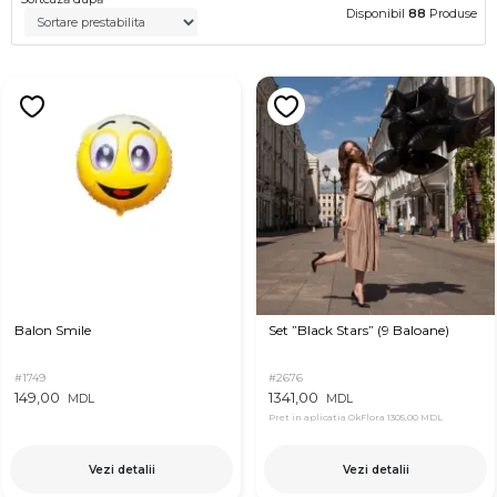
Disponibil
88
Produse
Balon Smile
Set ”Black Stars” (9 Baloane)
#1749
#2676
149,00
1341,00
MDL
MDL
Pret in aplicatia OkFlora
1305,00 MDL
Vezi detalii
Vezi detalii