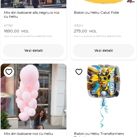
Mix din baloane alb,negru si roz
Balon cu Heliu Calut Folie
cu heliu
#1780
#3524
1690,00
279,00
MDL
MDL
Pret in aplicatia OkFlora
1660,00 MDL
Pret in aplicatia OkFlora
269,00 MDL
Vezi detalii
Vezi detalii
Mix din baloane roz cu heliu
Balon cu Heliu Transformers