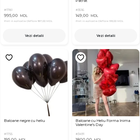
Patrat
#1781
#3516
995,00
149,00
MDL
MDL
Pret in aplicatia OkFlora
957,00 MDL
Pret in aplicatia OkFlora
139,00 MDL
Vezi detalii
Vezi detalii
Baloane negre cu heliu
Baloane cu Heliu Forma Inima
Valentine's Day
#1755
#3491
195,00
1800,00
MDL
MDL