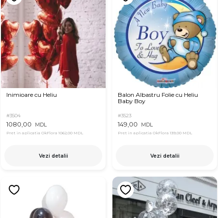
Inimioare cu Heliu
Balon Albastru Folie cu Heliu
Baby Boy
#3504
#3523
1080,00
149,00
MDL
MDL
Pret in aplicatia OkFlora
1062,00 MDL
Pret in aplicatia OkFlora
139,00 MDL
Vezi detalii
Vezi detalii