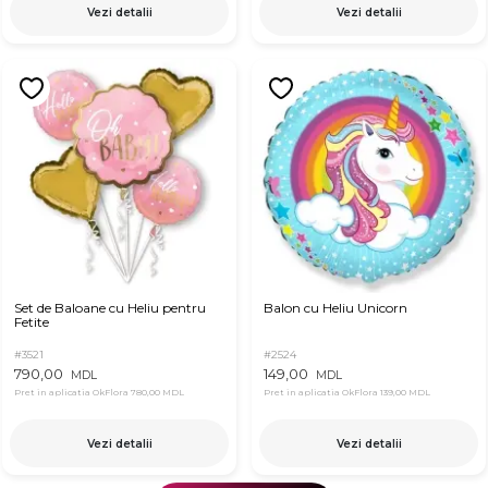
Vezi detalii
Vezi detalii
Set de Baloane cu Heliu pentru
Balon cu Heliu Unicorn
Fetite
#3521
#2524
790,00
149,00
MDL
MDL
Pret in aplicatia OkFlora
780,00 MDL
Pret in aplicatia OkFlora
139,00 MDL
Vezi detalii
Vezi detalii