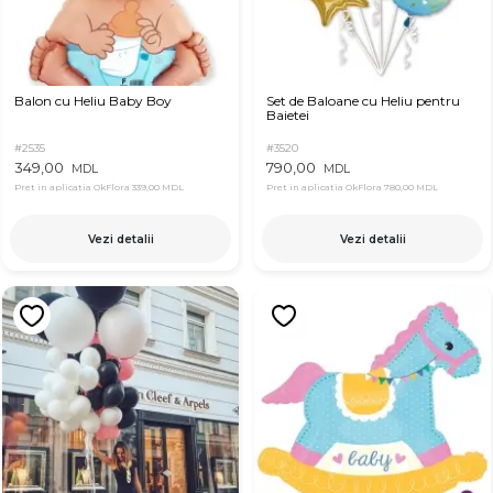
Balon cu Heliu Baby Boy
Set de Baloane cu Heliu pentru
Baietei
#2535
#3520
349,00
790,00
MDL
MDL
Pret in aplicatia OkFlora
339,00 MDL
Pret in aplicatia OkFlora
780,00 MDL
Vezi detalii
Vezi detalii