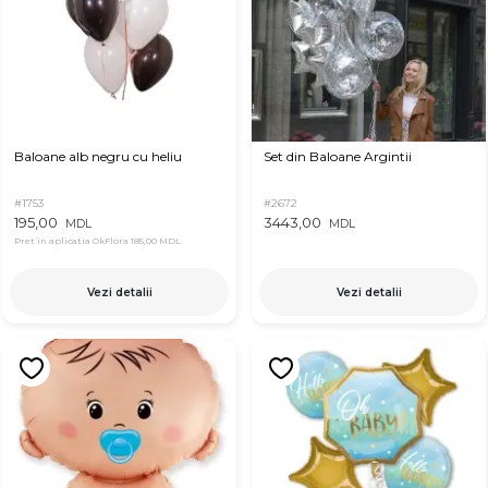
Baloane alb negru cu heliu
Set din Baloane Argintii
#1753
#2672
195,00
3443,00
MDL
MDL
Pret in aplicatia OkFlora
185,00 MDL
Vezi detalii
Vezi detalii