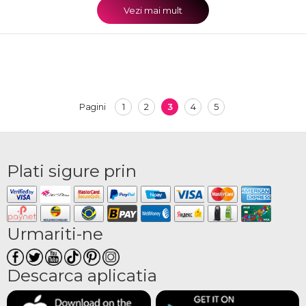
Vezi mai mult
1
2
3
4
5
Pagini
Plati sigure prin
Urmariti-ne
Descarca aplicatia