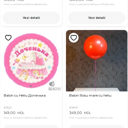
Pret in aplicatia OkFlora
185,00 MDL
Pret in aplicatia OkFlora
1770,00 MDL
Vezi detalii
Vezi detalii
Balon cu Heliu Доченька
Balon Rosu mare cu heliu
#3525
#1849
149,00
349,00
MDL
MDL
Pret in aplicatia OkFlora
139,00 MDL
Pret in aplicatia OkFlora
339,00 MDL