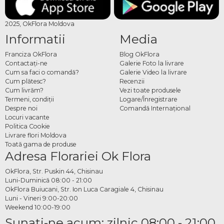
2025, OkFlora Moldova
Informatii
Media
Franciza OkFlora
Blog OkFlora
Contactaţi-ne
Galerie Foto la livrare
Cum sa faci o comandă?
Galerie Video la livrare
Cum plătesc?
Recenzii
Cum livrăm?
Vezi toate produsele
Termeni, condiţii
Logare/Înregistrare
Despre noi
Comandă Internațional
Locuri vacante
Politica Cookie
Livrare flori Moldova
Toată gama de produse
Adresa Florariei Ok Flora
OkFlora, Str. Puskin 44, Chisinau
Luni-Duminică 08:00 - 21:00
OkFlora Buiucani, Str. Ion Luca Caragiale 4, Chisinau
Luni - Vineri 9:00-20:00
Weekend 10:00-19:00
Sunaţi-ne acum: zilnic 08:00 - 21:00