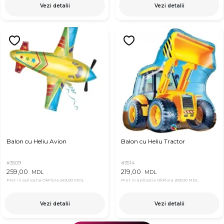
Vezi detalii
Vezi detalii
Balon cu Heliu Avion
Balon cu Heliu Tractor
#3509
#3514
259,00
219,00
MDL
MDL
Pret in aplicatia OkFlora
249,00 MDL
Pret in aplicatia OkFlora
209,00 MDL
Vezi detalii
Vezi detalii