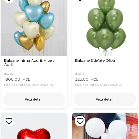
Baloane Inima Azurii, Albe si
Baloane Sidefate Oliva
Aurii
#3716
#4671
1800,00
325,00
MDL
MDL
Pret in aplicatia OkFlora
1770,00 MDL
Pret in aplicatia OkFlora
315,00 MDL
Vezi detalii
Vezi detalii