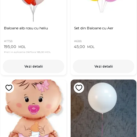
Baloane alb rosu cu heliu
Set din Baloane cu Aer
#1758
#688
195,00
45,00
MDL
MDL
Pret in aplicatia OkFlora
185,00 MDL
Vezi detalii
Vezi detalii