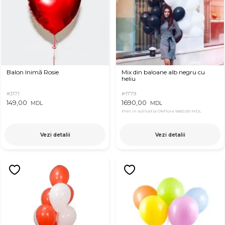
Balon Inimă Rosie
Mix din baloane alb negru cu
heliu
#3171
#1779
149,00
1690,00
MDL
MDL
Pret in aplicatia OkFlora
1660,00 MDL
Vezi detalii
Vezi detalii