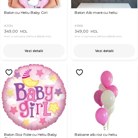
Balon cu Heliu Baby Girl
Balon Alb mare cu heliu
#2534
#1856
349,00
349,00
MDL
MDL
Pret in aplicatia OkFlora
339,00 MDL
Pret in aplicatia OkFlora
339,00 MDL
Vezi detalii
Vezi detalii
Balon Roz Folie cu Heliu Baby
Baloane alb roz cu heliu