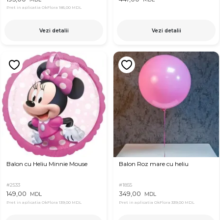
Pret in aplicatia OkFlora
185,00 MDL
Vezi detalii
Vezi detalii
Balon cu Heliu Minnie Mouse
Balon Roz mare cu heliu
#2533
#1855
149,00
349,00
MDL
MDL
Pret in aplicatia OkFlora
139,00 MDL
Pret in aplicatia OkFlora
339,00 MDL