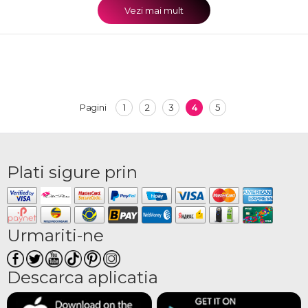
Vezi mai mult
1
2
3
4
5
Pagini
Plati sigure prin
Urmariti-ne
Descarca aplicatia