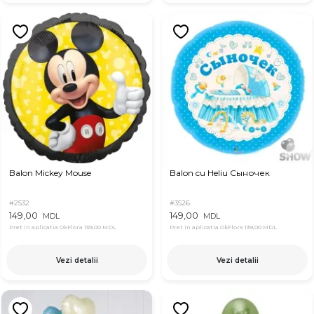
Balon Mickey Mouse
Balon cu Heliu Сыночек
#2532
#3526
149,00
149,00
MDL
MDL
Pret in aplicatia OkFlora
139,00 MDL
Pret in aplicatia OkFlora
139,00 MDL
Vezi detalii
Vezi detalii