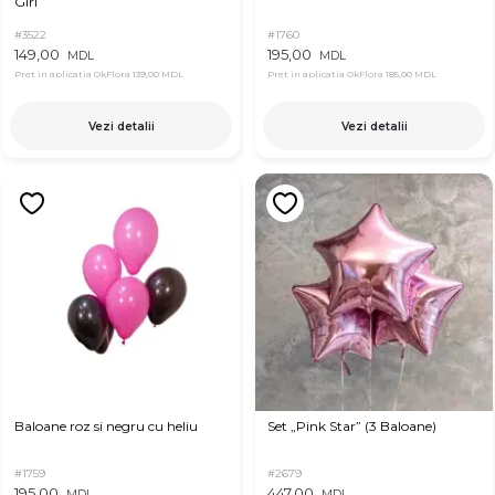
Girl
#3522
#1760
149,00
195,00
MDL
MDL
Pret in aplicatia OkFlora
139,00 MDL
Pret in aplicatia OkFlora
185,00 MDL
Vezi detalii
Vezi detalii
Baloane roz si negru cu heliu
Set „Pink Star” (3 Baloane)
#1759
#2679
195,00
447,00
MDL
MDL