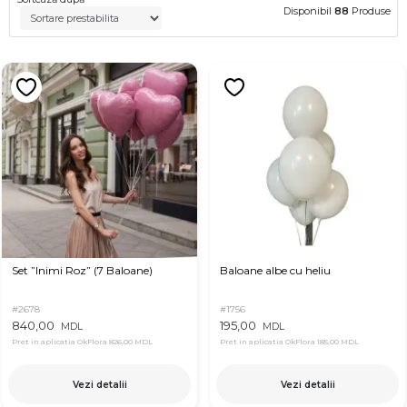
Disponibil
88
Produse
Set ”Inimi Roz” (7 Baloane)
Baloane albe cu heliu
#2678
#1756
840,00
195,00
MDL
MDL
Pret in aplicatia OkFlora
826,00 MDL
Pret in aplicatia OkFlora
185,00 MDL
Vezi detalii
Vezi detalii