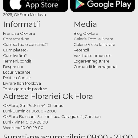
2025, OkFlora Moldova
Informatii
Media
Franciza OkFlora
Blog OkFlora
Contactaţi-ne
Galerie Foto la livrare
Cum sa faci o comandă?
Galerie Video la livrare
Cum plătesc?
Recenzii
Cum livrăm?
Vezi toate produsele
Termeni, condiţii
Logare/Înregistrare
Despre noi
Comandă Internațional
Locuri vacante
Politica Cookie
Livrare flori Moldova
Toată gama de produse
Adresa Florariei Ok Flora
OkFlora, Str. Puskin 44, Chisinau
Luni-Duminică 08:00 - 21:00
OkFlora Buiucani, Str. Ion Luca Caragiale 4, Chisinau
Luni - Vineri 9:00-20:00
Weekend 10:00-19:00
Sunaţi-ne acum: zilnic 08:00 - 21:00