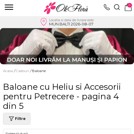
0
Locatia si data de livrare este
MUN.BALTI 2026-08-07
Acasa
/
Cadouri
/
Baloane
Baloane cu Heliu si Accesorii
pentru Petrecere - pagina 4
din 5
Filtre
Sortează după