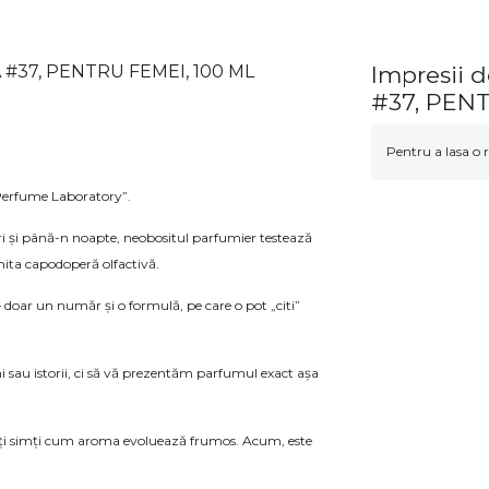
 #37, PENTRU FEMEI, 100 ML
Impresii
#37, PENT
Pentru a lasa o r
 Perfume Laboratory”.
ri și până-n noapte, neobositul parfumier testează
nita capodoperă olfactivă.
 doar un număr și o formulă, pe care o pot „citi”
 sau istorii, ci să vă prezentăm parfumul exact așa
– veți simți cum aroma evoluează frumos. Acum, este