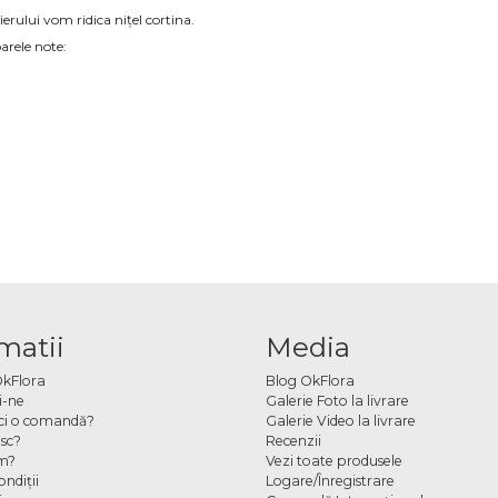
erului vom ridica nițel cortina.
arele note:
matii
Media
OkFlora
Blog OkFlora
i-ne
Galerie Foto la livrare
ci o comandă?
Galerie Video la livrare
sc?
Recenzii
m?
Vezi toate produsele
ndiţii
Logare/Înregistrare