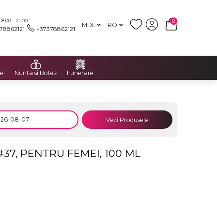
:00 - 21:00
0
MDL
RO
78862121
+37378862121
ei
Nunta si Botez
Funerare
Vezi Produsele
7, PENTRU FEMEI, 100 ML