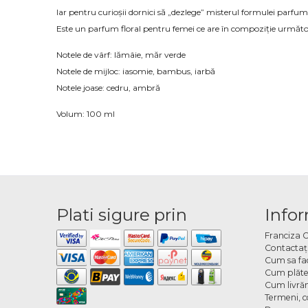
Iar pentru curioșii dornici să „dezlege” misterul formulei parfumi
Este un parfum floral pentru femei ce are în compoziție următo
Notele de vârf: lămâie, măr verde
Notele de mijloc: iasomie, bambus, iarbă
Notele joase: cedru, ambră
Volum: 100 ml
Plati sigure prin
Infor
Franciza 
Contactaţ
Cum sa fa
Cum plăte
Cum livră
Termeni, co