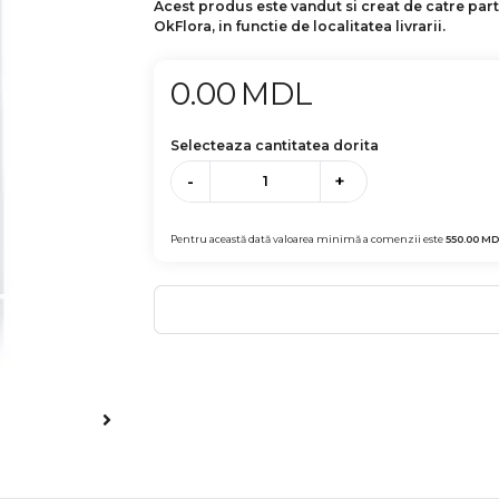
Acest produs este vandut si creat de catre par
OkFlora, in functie de localitatea livrarii.
0.00
MDL
Selecteaza cantitatea dorita
-
+
Pentru această dată valoarea minimă a comenzii este
550.00
MD