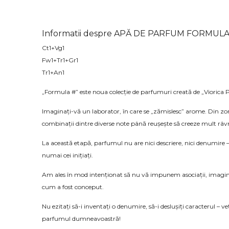
Informatii despre APĂ DE PARFUM FORMULA
Ct1+Vg1
Fw1+Tr1+Gr1
Tr1+An1
„Formula #” este noua colecție de parfumuri creată de „Viorica
Imaginați-vă un laborator, în care se „zămislesc” arome. Din zo
combinații dintre diverse note până reușește să creeze mult râv
La această etapă, parfumul nu are nici descriere, nici denumire –
numai cei inițiați.
Am ales în mod intenționat să nu vă impunem asociații, imagini
cum a fost conceput.
Nu ezitați să-i inventați o denumire, să-i deslușiți caracterul 
parfumul dumneavoastră!