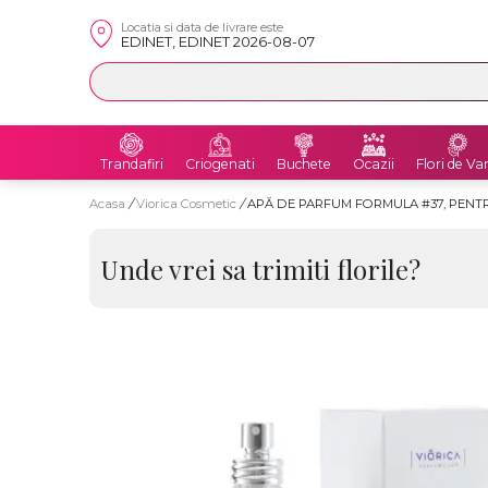
Locatia si data de livrare este
EDINET, EDINET 2026-08-07
Trandafiri
Criogenati
Buchete
Ocazii
Flori de Va
Acasa
/
Viorica Cosmetic
/
APĂ DE PARFUM FORMULA #37, PENTRU
Unde vrei sa trimiti florile?