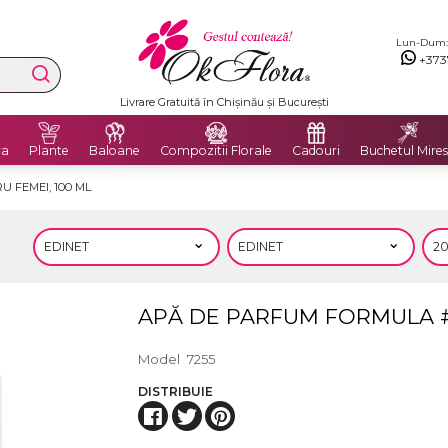
Lun-Dum: 8
+373
Livrare Gratuită în Chișinău și București
ra
Plante
Baloane
Compozitii Florale
Cadouri
Buchetul Mires
 FEMEI, 100 ML
APĂ DE PARFUM FORMULA #3
Model
7255
DISTRIBUIE