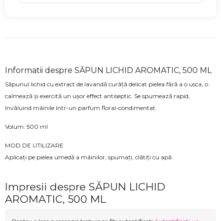
Informatii despre SĂPUN LICHID AROMATIC, 500 ML
Săpunul lichid cu extract de lavandă curăță delicat pielea fără a o usca, o
calmează și exercită un ușor effect antiseptic. Se spumează rapid,
învăluind mâinile într-un parfum floral-condimentat.
Volum: 500 ml
MOD DE UTILIZARE
Aplicați pe pielea umedă a mâinilor, spumați, clătiți cu apă.
Impresii despre SĂPUN LICHID
AROMATIC, 500 ML