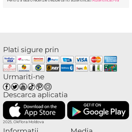
Pentru a lasa o recenzie trebuie sa fiti autentificati
Autentificati-va
Plati sigure prin
Urmariti-ne
Descarca aplicatia
2025, OkFlora Moldova
Informatii
Media