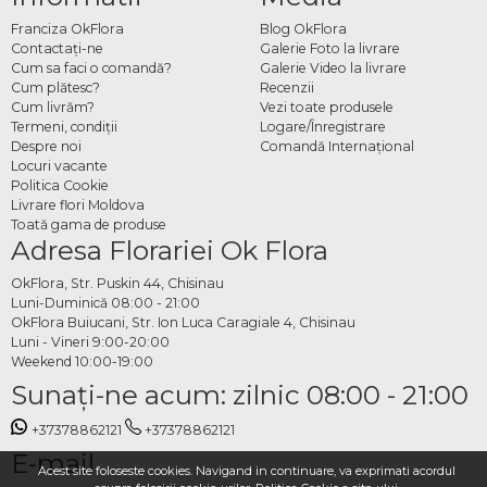
Franciza OkFlora
Blog OkFlora
Contactaţi-ne
Galerie Foto la livrare
Cum sa faci o comandă?
Galerie Video la livrare
Cum plătesc?
Recenzii
Cum livrăm?
Vezi toate produsele
Termeni, condiţii
Logare/Înregistrare
Despre noi
Comandă Internațional
Locuri vacante
Politica Cookie
Livrare flori Moldova
Toată gama de produse
Adresa Florariei Ok Flora
OkFlora, Str. Puskin 44, Chisinau
Luni-Duminică 08:00 - 21:00
OkFlora Buiucani, Str. Ion Luca Caragiale 4, Chisinau
Luni - Vineri 9:00-20:00
Weekend 10:00-19:00
Sunaţi-ne acum: zilnic 08:00 - 21:00
+37378862121
+37378862121
E-mail
Acest site foloseste cookies. Navigand in continuare, va exprimati acordul