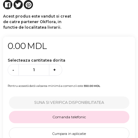
Acest produs este vandut si creat
de catre partener OkFlora, in
functie de localitatea livrarii.
0.00
MDL
Selecteaza cantitatea dorita
-
+
Pentru această dată valoarea minimă a comenzii este
550.00
MDL
SUNA SI VERIFICA DISPONIBILITATEA
Comanda telefonic
Cumpara in aplicatie