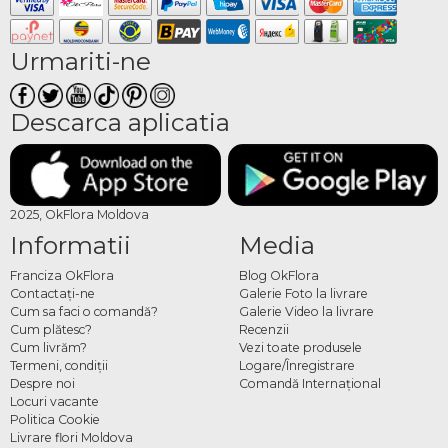
Urmariti-ne
Descarca aplicatia
2025, OkFlora Moldova
Informatii
Media
Franciza OkFlora
Blog OkFlora
Contactaţi-ne
Galerie Foto la livrare
Cum sa faci o comandă?
Galerie Video la livrare
Cum plătesc?
Recenzii
Cum livrăm?
Vezi toate produsele
Termeni, condiţii
Logare/Înregistrare
Despre noi
Comandă Internațional
Locuri vacante
Politica Cookie
Livrare flori Moldova