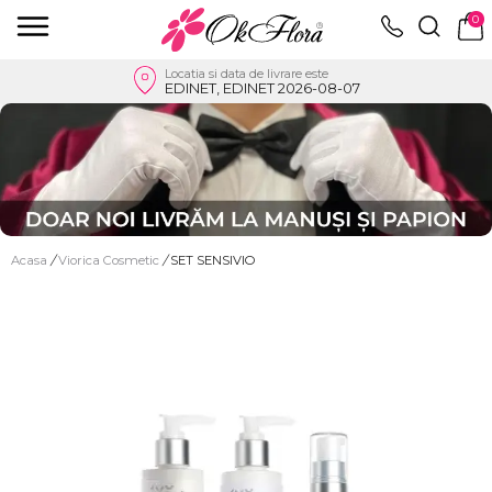
0
Locatia si data de livrare este
EDINET, EDINET 2026-08-07
Acasa
/
Viorica Cosmetic
/
SET SENSIVIO