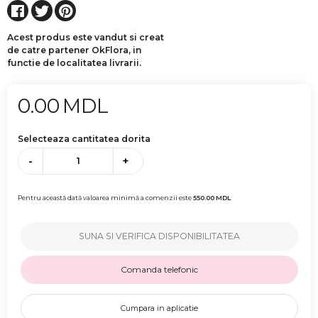
Acest produs este vandut si creat
de catre partener OkFlora, in
functie de localitatea livrarii.
0.00
MDL
Selecteaza cantitatea dorita
-
+
Pentru această dată valoarea minimă a comenzii este
550.00
MDL
SUNA SI VERIFICA DISPONIBILITATEA
Comanda telefonic
Cumpara in aplicatie