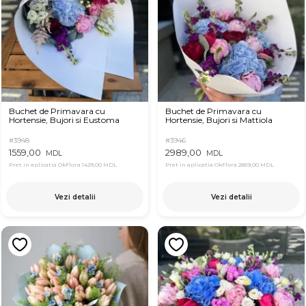
Buchet de Primavara cu
Buchet de Primavara cu
Hortensie, Bujori si Eustoma
Hortensie, Bujori si Mattiola
#3948
#3946
1559,00
2989,00
MDL
MDL
Pret in aplicatia OkFlora
1429,00 MDL
Pret in aplicatia OkFlora
2859,00 MDL
Vezi detalii
Vezi detalii