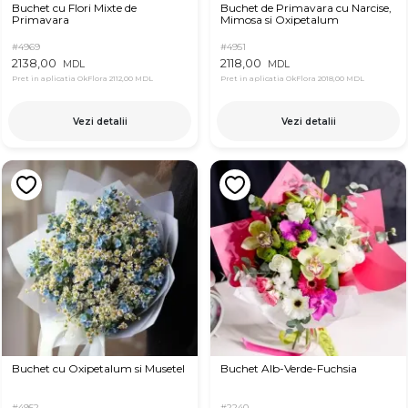
Buchet cu Flori Mixte de
Buchet de Primavara cu Narcise,
Primavara
Mimosa si Oxipetalum
#4969
#4951
2138,00
2118,00
MDL
MDL
Pret in aplicatia OkFlora
2112,00 MDL
Pret in aplicatia OkFlora
2018,00 MDL
Vezi detalii
Vezi detalii
Buchet cu Oxipetalum si Musetel
Buchet Alb-Verde-Fuchsia
#4952
#2240