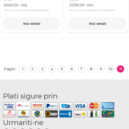
2045,00
2339,00
MDL
MDL
Pret in aplicatia OkFlora
1945,00 MDL
Pret in aplicatia OkFlora
2274,00 MDL
Vezi detalii
Vezi detalii
1
2
3
4
5
6
7
8
9
10
11
Pagini
Plati sigure prin
Urmariti-ne