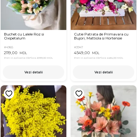
Buchet cu Lalele Roz si
Cutie Patrata de Primavara cu
Oxipetalum
Bujori, Mattiola si Hortensie
#4965
#3947
2119,00
4549,00
MDL
MDL
Pret in aplicatia OkFlora
2099,00 MDL
Pret in aplicatia OkFlora
4484,00 MDL
Vezi detalii
Vezi detalii