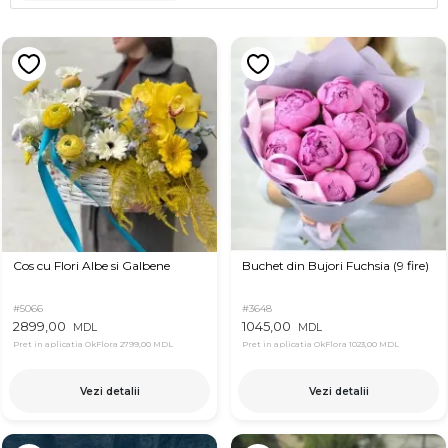
Cos cu Flori Albe si Galbene
Buchet din Bujori Fuchsia (9 fire)
#5066
#3648
2899,00
1045,00
MDL
MDL
Pret in aplicatia OkFlora
2799,00 MDL
Pret in aplicatia OkFlora
1023,00 MDL
Vezi detalii
Vezi detalii