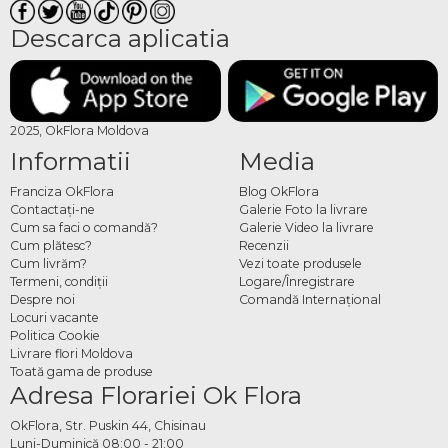
Descarca aplicatia
2025, OkFlora Moldova
Informatii
Media
Franciza OkFlora
Blog OkFlora
Contactaţi-ne
Galerie Foto la livrare
Cum sa faci o comandă?
Galerie Video la livrare
Cum plătesc?
Recenzii
Cum livrăm?
Vezi toate produsele
Termeni, condiţii
Logare/Înregistrare
Despre noi
Comandă Internațional
Locuri vacante
Politica Cookie
Livrare flori Moldova
Toată gama de produse
Adresa Florariei Ok Flora
OkFlora, Str. Puskin 44, Chisinau
Luni-Duminică 08:00 - 21:00