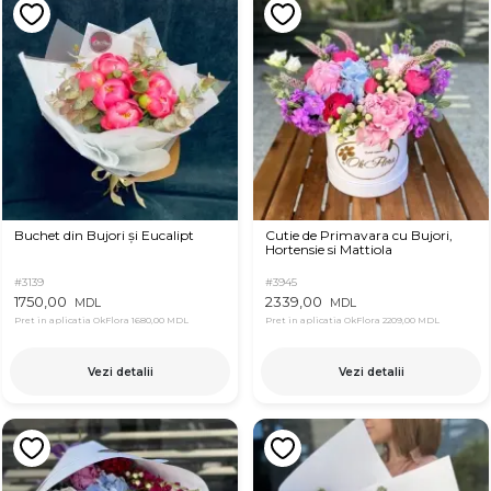
Buchet din Bujori și Eucalipt
Cutie de Primavara cu Bujori,
Hortensie si Mattiola
#3139
#3945
1750,00
2339,00
MDL
MDL
Pret in aplicatia OkFlora
1680,00 MDL
Pret in aplicatia OkFlora
2209,00 MDL
Vezi detalii
Vezi detalii