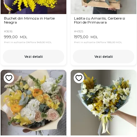
Buchet din Mimoza in Hartie
Ladita cu Amarilis, Gerbere si
Neagra
Flori de Primavara
#3616
#4925
999,00
1975,00
MDL
MDL
Pret in aplicatia OkFlora
949,00 MDL
Pret in aplicatia OkFlora
1955,00 MDL
Vezi detalii
Vezi detalii