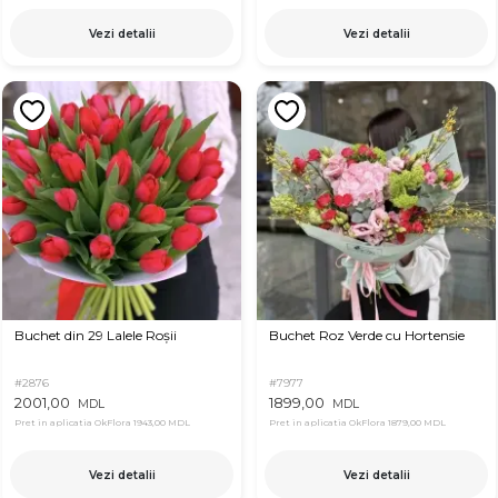
Vezi detalii
Vezi detalii
Buchet din 29 Lalele Roșii
Buchet Roz Verde cu Hortensie
#2876
#7977
2001,00
1899,00
MDL
MDL
Pret in aplicatia OkFlora
1943,00 MDL
Pret in aplicatia OkFlora
1879,00 MDL
Vezi detalii
Vezi detalii