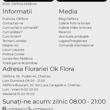
2025, OkFlora Moldova
Informatii
Media
Franciza OkFlora
Blog OkFlora
Contactaţi-ne
Galerie Foto la livrare
Cum sa faci o comandă?
Galerie Video la livrare
Cum plătesc?
Recenzii
Cum livrăm?
Vezi toate produsele
Termeni, condiţii
Logare/Înregistrare
Despre noi
Comandă Internațional
Locuri vacante
Politica Cookie
Livrare flori Moldova
Toată gama de produse
Adresa Florariei Ok Flora
OkFlora, Str. Puskin 44, Chisinau
Luni-Duminică 08:00 - 21:00
OkFlora Buiucani, Str. Ion Luca Caragiale 4, Chisinau
Luni - Vineri 9:00-20:00
Weekend 10:00-19:00
Sunaţi-ne acum: zilnic 08:00 - 21:00
+37378862121
+37378862121