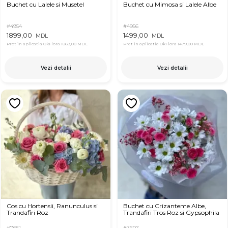
Buchet cu Lalele si Musetel
Buchet cu Mimosa si Lalele Albe
#4954
#4956
1899,00
1499,00
MDL
MDL
Pret in aplicatia OkFlora
1869,00 MDL
Pret in aplicatia OkFlora
1479,00 MDL
Vezi detalii
Vezi detalii
Cos cu Hortensii, Ranunculus si
Buchet cu Crizanteme Albe,
Trandafiri Roz
Trandafiri Tros Roz si Gypsophila
#7651
#7607