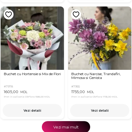
Buchet cu Hortensie si Mix de Flori
Buchet cu Narcise, Trandafiri,
Mimosa si Genista
#7978
#7955
1605,00
1755,00
MDL
MDL
Pret in aplicatia OkFlora
1585,00 MDL
Pret in aplicatia OkFlora
1735,00 MDL
Vezi detalii
Vezi detalii
Vezi mai mult