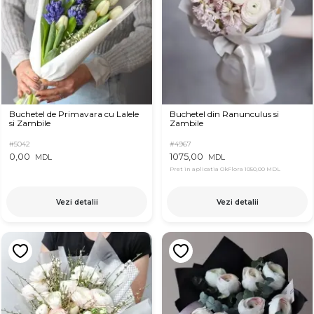
Buchetel de Primavara cu Lalele
Buchetel din Ranunculus si
si Zambile
Zambile
#5042
#4967
0,00
1075,00
MDL
MDL
Pret in aplicatia OkFlora
1050,00 MDL
Vezi detalii
Vezi detalii