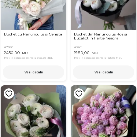
Buchet cu Ranunculus si Genista
Buchet din Ranunculus Roz si
Eucalipt in Hartie Neagra
#7580
#3401
2450,00
1980,00
MDL
MDL
Pret in aplicatia OkFlora
2430,00 MDL
Pret in aplicatia OkFlora
1925,00 MDL
Vezi detalii
Vezi detalii