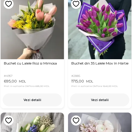
Buchet cu Lalele Roz si Mimosa
Buchet din 35 Lalele Mov în Hârtie
#4957
#2885
695,00
1715,00
MDL
MDL
Pret in aplicatia OkFlora
685,00 MDL
Pret in aplicatia OkFlora
1645,00 MDL
Vezi detalii
Vezi detalii