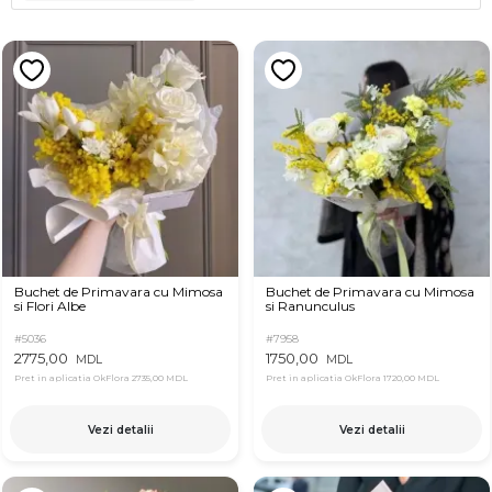
Buchet de Primavara cu Mimosa
Buchet de Primavara cu Mimosa
si Flori Albe
si Ranunculus
#5036
#7958
2775,00
1750,00
MDL
MDL
Pret in aplicatia OkFlora
2735,00 MDL
Pret in aplicatia OkFlora
1720,00 MDL
Vezi detalii
Vezi detalii