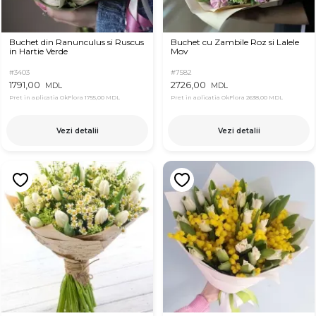
Buchet din Ranunculus si Ruscus
Buchet cu Zambile Roz si Lalele
in Hartie Verde
Mov
#3403
#7582
1791,00
2726,00
MDL
MDL
Pret in aplicatia OkFlora
1755,00 MDL
Pret in aplicatia OkFlora
2638,00 MDL
Vezi detalii
Vezi detalii