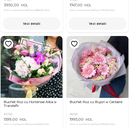
3950,00
1747,00
MDL
MDL
Pret in aplicatia OkFlora
3890,00 MDL
Pret in aplicatia OkFlora
1737,00 MDL
Vezi detalii
Vezi detalii
Buchet Roz cu Hortensie Alba si
Buchet Roz cu Bujori si Gerbere
Trandafir
#2750
#6133
1599,00
1995,00
MDL
MDL
Pret in aplicatia OkFlora
1549,00 MDL
Pret in aplicatia OkFlora
1975,00 MDL