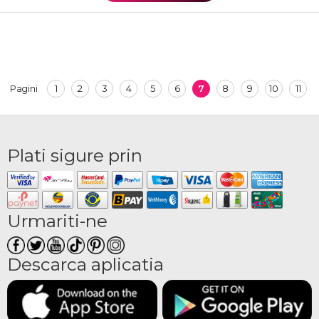
1
2
3
4
5
6
7
8
9
10
11
Pagini
Plati sigure prin
Urmariti-ne
Descarca aplicatia