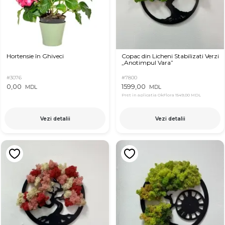
Hortensie în Ghiveci
Copac din Licheni Stabilizati Verzi
„Anotimpul Vara”
#3076
#7800
0,00
1599,00
MDL
MDL
Pret in aplicatia OkFlora
1549,00 MDL
Vezi detalii
Vezi detalii