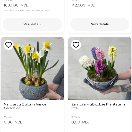
1099,00
1429,00
MDL
MDL
Pret in aplicatia OkFlora
1059,00 MDL
Vezi detalii
Vezi detalii
Narcise cu Bulbi in Vas de
Zambile Multicolore Plantate in
Ceramica
Cos
#7552
#7555
0,00
0,00
MDL
MDL