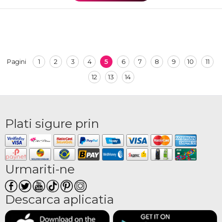
1
2
3
4
5
6
7
8
9
10
11
Pagini
12
13
14
Plati sigure prin
Urmariti-ne
Descarca aplicatia