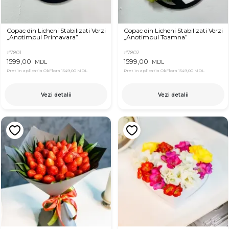
Copac din Licheni Stabilizati Verzi
Copac din Licheni Stabilizati Verzi
„Anotimpul Primavara”
„Anotimpul Toamna”
#7801
#7802
1599,00
1599,00
MDL
MDL
Pret in aplicatia OkFlora
1549,00 MDL
Pret in aplicatia OkFlora
1549,00 MDL
Vezi detalii
Vezi detalii