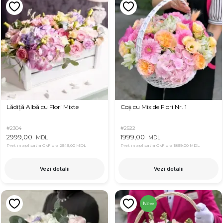
Lădiță Albă cu Flori Mixte
Coș cu Mix de Flori Nr. 1
#2304
#2522
2999,00
1999,00
MDL
MDL
Pret in aplicatia OkFlora
2949,00 MDL
Pret in aplicatia OkFlora
1899,00 MDL
Vezi detalii
Vezi detalii
New