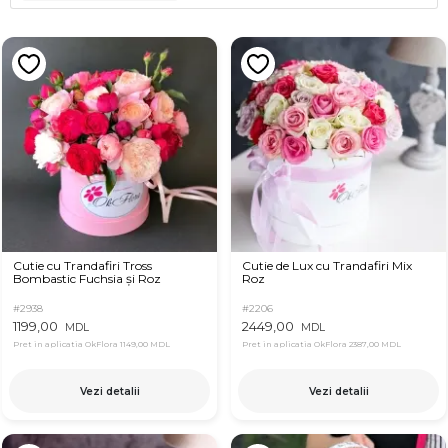
Cutie cu Trandafiri Tross
Cutie de Lux cu Trandafiri Mix
Bombastic Fuchsia și Roz
Roz
#2938
#2206
1199,00
2449,00
MDL
MDL
Pret in aplicatia OkFlora
1149,00 MDL
Pret in aplicatia OkFlora
2387,00 MDL
Vezi detalii
Vezi detalii