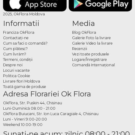
2025, OkFlora Moldova
Informatii
Media
Franciza OkFlora
Blog OkFlora
Contactaţi-ne
Galerie Foto la livrare
Cum sa faci o comandă?
Galerie Video la livrare
Cum plătesc?
Recenzii
Cum livrăm?
Vezi toate produsele
Termeni, condiţii
Logare/Înregistrare
Despre noi
Comandă Internațional
Locuri vacante
Politica Cookie
Livrare flori Moldova
Toată gama de produse
Adresa Florariei Ok Flora
OkFlora, Str. Puskin 44, Chisinau
Luni-Duminică 08:00 - 21:00
OkFlora Buiucani, Str. Ion Luca Caragiale 4, Chisinau
Luni - Vineri 9:00-20:00
Weekend 10:00-19:00
Sunaţi-ne acum: zilnic 08:00 - 21:00