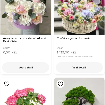
Aranjament cu Hortensii Albe si
Cos Vintage cu Hortensie
Flori Mixte
#7670
#3149
0,00
3499,00
MDL
MDL
Pret in aplicatia OkFlora
3399,00 MDL
Vezi detalii
Vezi detalii