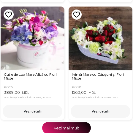
Cutie de Lux Mare Albă cu Flori
Inimă Mare cu Căpșuni și Flori
Mixte
Mixte
#2295
#2728
3899,00
1560,00
MDL
MDL
Pret in aplicatia OkFlora
3769,00 MDL
Pret in aplicatia OkFlora
1540,00 MDL
Vezi detalii
Vezi detalii
Vezi mai mult