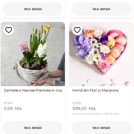
Vezi detalii
Vezi detalii
Zambile si Narcise Plantate in Cos
Inimă din Flori și Macarons
#7554
#2305
0,00
1299,00
MDL
MDL
Pret in aplicatia OkFlora
1234,00 MDL
Vezi detalii
Vezi detalii