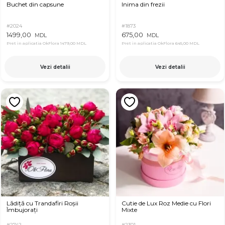
Buchet din capsune
Inima din frezii
#2024
#1873
1499,00
675,00
MDL
MDL
Pret in aplicatia OkFlora
1479,00 MDL
Pret in aplicatia OkFlora
645,00 MDL
Vezi detalii
Vezi detalii
Lădiță cu Trandafiri Roșii
Cutie de Lux Roz Medie cu Flori
Îmbujorați
Mixte
#2742
#2301