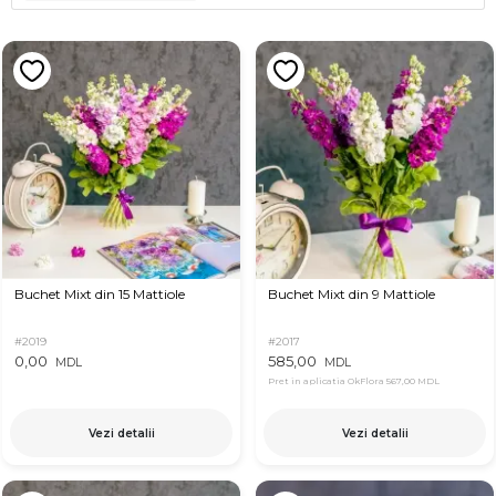
Buchet Mixt din 15 Mattiole
Buchet Mixt din 9 Mattiole
#2019
#2017
0,00
585,00
MDL
MDL
Pret in aplicatia OkFlora
567,00 MDL
Vezi detalii
Vezi detalii