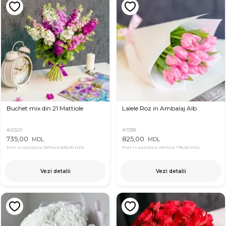
Buchet mix din 21 Mattiole
Lalele Roz in Ambalaj Alb
#2020
#1938
735,00
825,00
MDL
MDL
Pret in aplicatia OkFlora
693,00 MDL
Pret in aplicatia OkFlora
795,00 MDL
Vezi detalii
Vezi detalii