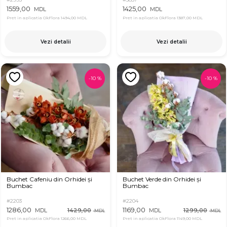
1559,00
1425,00
MDL
MDL
Pret in aplicatia OkFlora
1494,00 MDL
Pret in aplicatia OkFlora
1387,00 MDL
Vezi detalii
Vezi detalii
-
10
%
-
10
%
Buchet Cafeniu din Orhidei și
Buchet Verde din Orhidei și
Bumbac
Bumbac
#2203
#2204
1286,00
1169,00
1429,00
1299,00
MDL
MDL
MDL
MDL
Pret in aplicatia OkFlora
1266,00 MDL
Pret in aplicatia OkFlora
1149,00 MDL