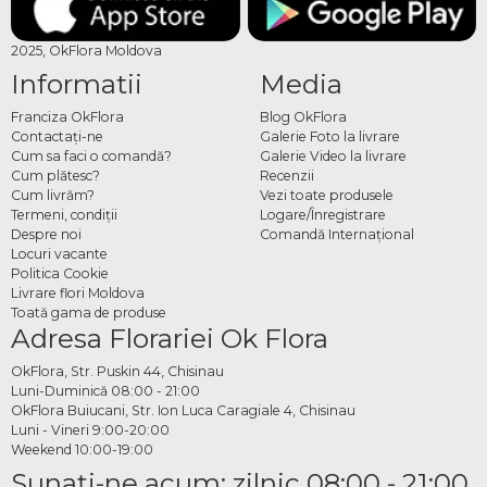
2025, OkFlora Moldova
Informatii
Media
Franciza OkFlora
Blog OkFlora
Contactaţi-ne
Galerie Foto la livrare
Cum sa faci o comandă?
Galerie Video la livrare
Cum plătesc?
Recenzii
Cum livrăm?
Vezi toate produsele
Termeni, condiţii
Logare/Înregistrare
Despre noi
Comandă Internațional
Locuri vacante
Politica Cookie
Livrare flori Moldova
Toată gama de produse
Adresa Florariei Ok Flora
OkFlora, Str. Puskin 44, Chisinau
Luni-Duminică 08:00 - 21:00
OkFlora Buiucani, Str. Ion Luca Caragiale 4, Chisinau
Luni - Vineri 9:00-20:00
Weekend 10:00-19:00
Sunaţi-ne acum: zilnic 08:00 - 21:00