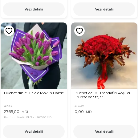
Vezi detalii
Vezi detalii
Buchet din 35 Lalele Mov în Hârtie
Buchet de 101 Trandafiri Roșii cu
Frunze de Stejar
#2885
#8249
2765,00
0,00
MDL
MDL
Pret in aplicatia OkFlora
2695,00 MDL
Vezi detalii
Vezi detalii