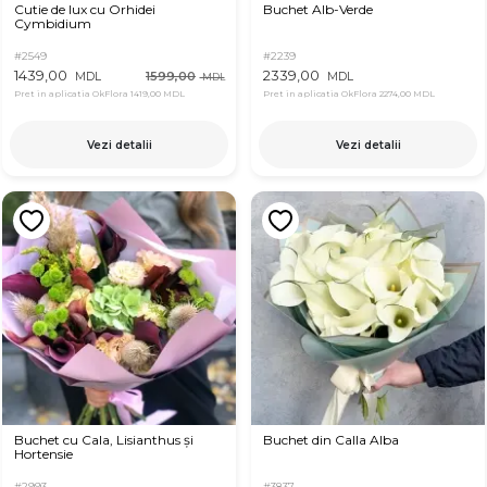
Cutie de lux cu Orhidei
Buchet Alb-Verde
Cymbidium
#2549
#2239
1439,00
2339,00
1599,00
MDL
MDL
MDL
Pret in aplicatia OkFlora
1419,00 MDL
Pret in aplicatia OkFlora
2274,00 MDL
Vezi detalii
Vezi detalii
Buchet cu Cala, Lisianthus și
Buchet din Calla Alba
Hortensie
#2993
#3837