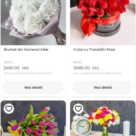
Buchet din Hortensii Albe
Cutie cu Trandafiri Rosii
#3170
#1710
2450,00
3069,00
MDL
MDL
Pret in aplicatia OkFlora
2415,00 MDL
Pret in aplicatia OkFlora
3007,00 MDL
Vezi detalii
Vezi detalii