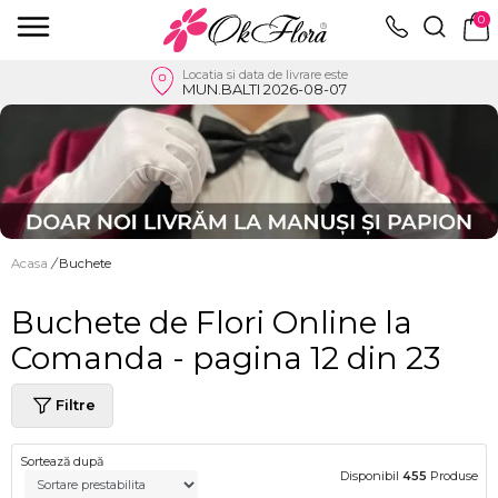
0
Locatia si data de livrare este
MUN.BALTI 2026-08-07
Acasa
/
Buchete
Buchete de Flori Online la
Comanda - pagina 12 din 23
Filtre
Sortează după
Disponibil
455
Produse