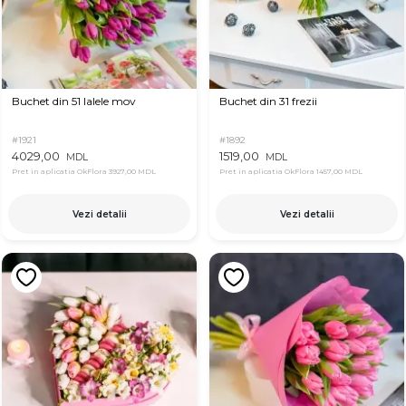
Buchet din 51 lalele mov
Buchet din 31 frezii
#1921
#1892
4029,00
1519,00
MDL
MDL
Pret in aplicatia OkFlora
3927,00 MDL
Pret in aplicatia OkFlora
1457,00 MDL
Vezi detalii
Vezi detalii