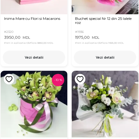
Inima Mare cu Flori si Macarons
Buchet special Nr 12 din 25 lalele
roz
#2320
#1936
3950,00
1975,00
MDL
MDL
Pret in aplicatia OkFlora
3850,00 MDL
Pret in aplicatia OkFlora
1925,00 MDL
Vezi detalii
Vezi detalii
-
10
%