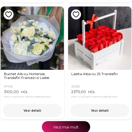
Buchet Alb cu Hortensie,
Ladita Alba cu 25 Trandafiri
Trandafiri Francezi si Lalele
#7476
#2353
3100,00
2375,00
MDL
MDL
Pret in aplicatia OkFlora
3000,00 MDL
Pret in aplicatia OkFlora
2250,00 MDL
Vezi detalii
Vezi detalii
Vezi mai mult