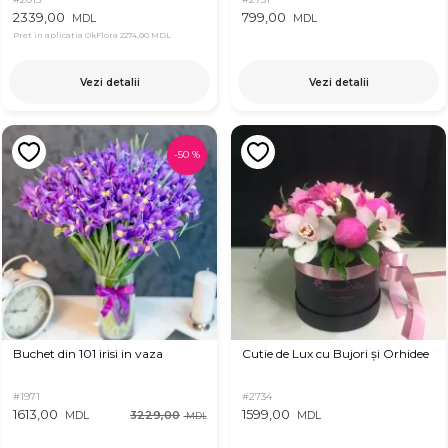
2339,00
799,00
MDL
MDL
Pret in aplicatia OkFlora
2274,00 MDL
Vezi detalii
Vezi detalii
-
50
%
Buchet din 101 irisi in vaza
Cutie de Lux cu Bujori și Orhidee
#1971
#2734
1613,00
1599,00
3229,00
MDL
MDL
MDL