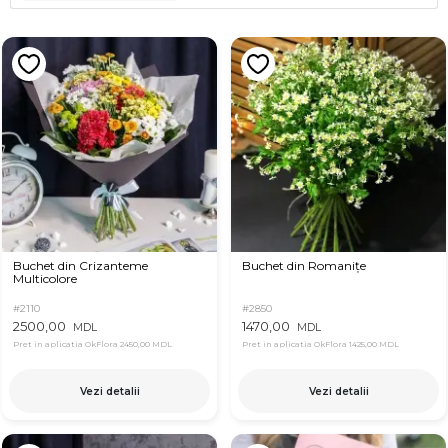
Buchet din Crizanteme
Buchet din Romanițe
Multicolore
#2110
#2850
2500,00
1470,00
MDL
MDL
Pret in aplicatia OkFlora
2450,00 MDL
Pret in aplicatia OkFlora
1425,00 MDL
Vezi detalii
Vezi detalii