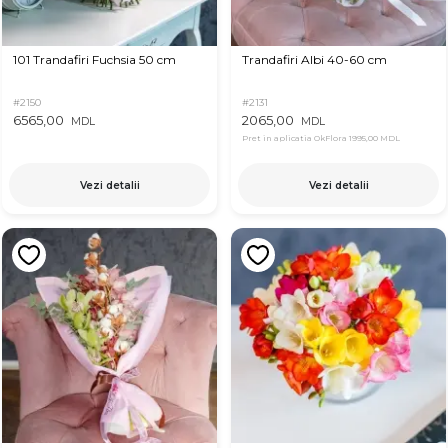
101 Trandafiri Fuchsia 50 cm
Trandafiri Albi 40-60 cm
#2150
#2131
6565,00
2065,00
MDL
MDL
Pret in aplicatia OkFlora
1995,00 MDL
Vezi detalii
Vezi detalii