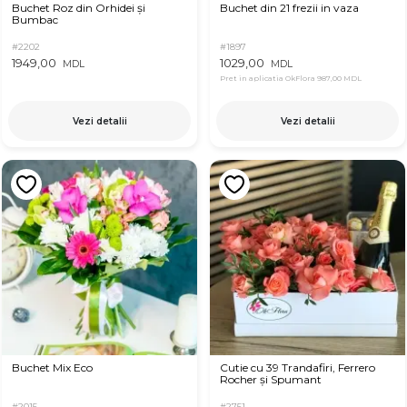
Buchet Roz din Orhidei și
Buchet din 21 frezii in vaza
Bumbac
#2202
#1897
1949,00
1029,00
MDL
MDL
Pret in aplicatia OkFlora
987,00 MDL
Vezi detalii
Vezi detalii
Buchet Mix Eco
Cutie cu 39 Trandafiri, Ferrero
Rocher și Spumant
#2015
#2751