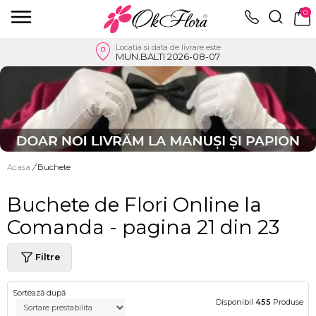
0
Locatia si data de livrare este
MUN.BALTI 2026-08-07
Acasa
/
Buchete
Buchete de Flori Online la
Comanda - pagina 21 din 23
Filtre
Sortează după
Disponibil
455
Produse