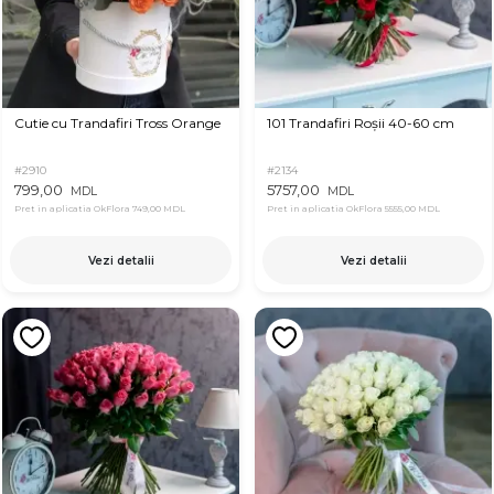
Cutie cu Trandafiri Tross Orange
101 Trandafiri Roșii 40-60 cm
#2910
#2134
799,00
5757,00
MDL
MDL
Pret in aplicatia OkFlora
749,00 MDL
Pret in aplicatia OkFlora
5555,00 MDL
Vezi detalii
Vezi detalii