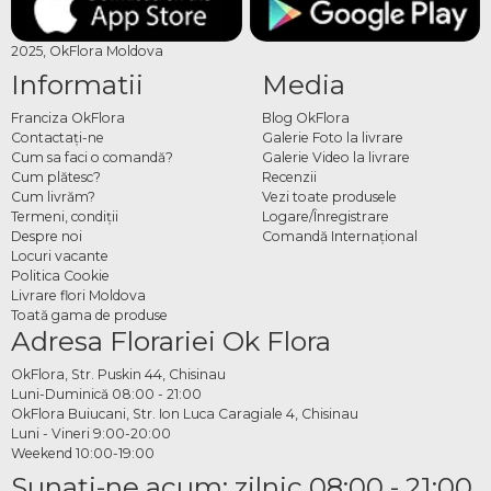
2025, OkFlora Moldova
Informatii
Media
Franciza OkFlora
Blog OkFlora
Contactaţi-ne
Galerie Foto la livrare
Cum sa faci o comandă?
Galerie Video la livrare
Cum plătesc?
Recenzii
Cum livrăm?
Vezi toate produsele
Termeni, condiţii
Logare/Înregistrare
Despre noi
Comandă Internațional
Locuri vacante
Politica Cookie
Livrare flori Moldova
Toată gama de produse
Adresa Florariei Ok Flora
OkFlora, Str. Puskin 44, Chisinau
Luni-Duminică 08:00 - 21:00
OkFlora Buiucani, Str. Ion Luca Caragiale 4, Chisinau
Luni - Vineri 9:00-20:00
Weekend 10:00-19:00
Sunaţi-ne acum: zilnic 08:00 - 21:00