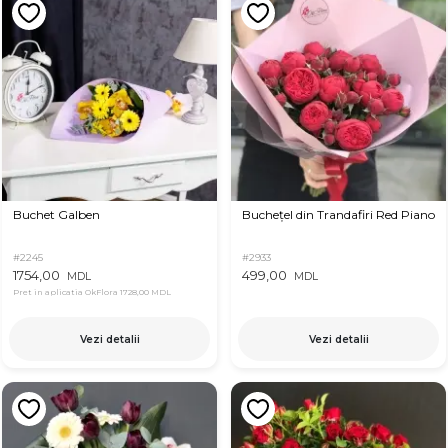
Buchet Galben
Buchețel din Trandafiri Red Piano
#2245
#2933
1754,00
499,00
MDL
MDL
Pret in aplicatia OkFlora
1728,00 MDL
Vezi detalii
Vezi detalii