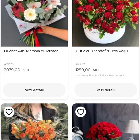
Buchet Alb-Marsala cu Protea
Cutie cu Trandafiri Tros Roșu
#2875
#2759
2079,00
1299,00
MDL
MDL
Pret in aplicatia OkFlora
1199,00 MDL
Vezi detalii
Vezi detalii