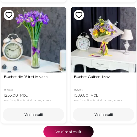
Buchet din 15 irisi in vaza
Buchet Galben-Mov
#1968
#2234
1255,00
1559,00
MDL
MDL
Pret in aplicatia OkFlora
1235,00 MDL
Pret in aplicatia OkFlora
1494,00 MDL
Vezi detalii
Vezi detalii
Vezi mai mult