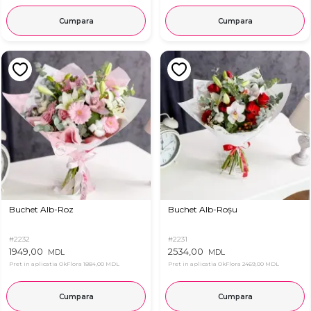
Cumpara
Cumpara
Buchet Alb-Roz
Buchet Alb-Roșu
#2232
#2231
1949,00
2534,00
MDL
MDL
Pret in aplicatia OkFlora
1884,00 MDL
Pret in aplicatia OkFlora
2469,00 MDL
Cumpara
Cumpara