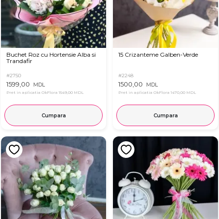
Buchet Roz cu Hortensie Alba si
15 Crizanteme Galben-Verde
Trandafir
#2750
#2248
1599,00
1500,00
MDL
MDL
Pret in aplicatia OkFlora
1549,00 MDL
Pret in aplicatia OkFlora
1470,00 MDL
Cumpara
Cumpara