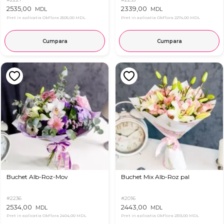
2535,00
2339,00
MDL
MDL
Pret in aplicatia OkFlora
2505,00 MDL
Pret in aplicatia OkFlora
2274,00 MDL
Cumpara
Cumpara
Buchet Alb-Roz-Mov
Buchet Mix Alb-Roz pal
#2236
#2016
2534,00
2443,00
MDL
MDL
Pret in aplicatia OkFlora
2404,00 MDL
Pret in aplicatia OkFlora
2313,00 MDL