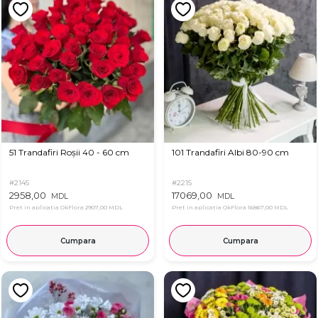
51 Trandafiri Roșii 40 - 60 cm
101 Trandafiri Albi 80-90 cm
#2145
#2215
2958,00
17069,00
MDL
MDL
Pret in aplicatia OkFlora
2907,00 MDL
Pret in aplicatia OkFlora
16867,00 MDL
Cumpara
Cumpara