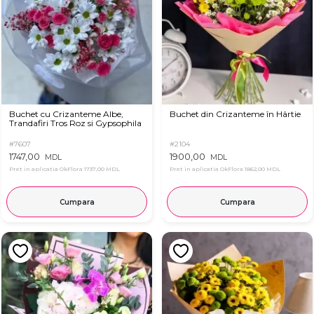
Buchet cu Crizanteme Albe,
Buchet din Crizanteme în Hârtie
Trandafiri Tros Roz si Gypsophila
#7607
#2104
1747,00
1900,00
MDL
MDL
Pret in aplicatia OkFlora
1737,00 MDL
Pret in aplicatia OkFlora
1862,00 MDL
Cumpara
Cumpara