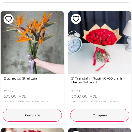
Buchet cu Strelitzia
51 Trandafiri Roșii 40-60 cm în
Hârtie Naturală
#4438
#2129
595,00
3009,00
MDL
MDL
Pret in aplicatia OkFlora
585,00 MDL
Pret in aplicatia OkFlora
2907,00 MDL
Cumpara
Cumpara