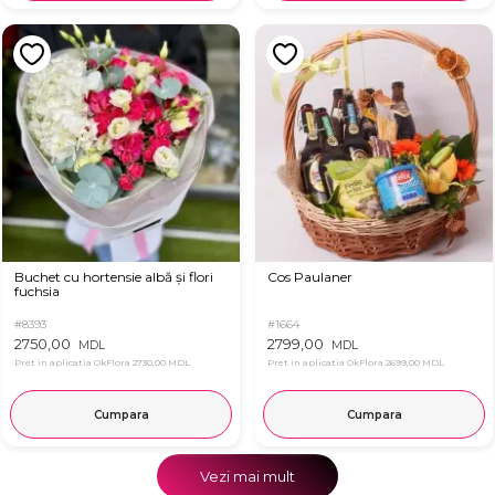
Buchet cu hortensie albă și flori
Cos Paulaner
fuchsia
#8393
#1664
2750,00
2799,00
MDL
MDL
Pret in aplicatia OkFlora
2730,00 MDL
Pret in aplicatia OkFlora
2699,00 MDL
Cumpara
Cumpara
Vezi mai mult