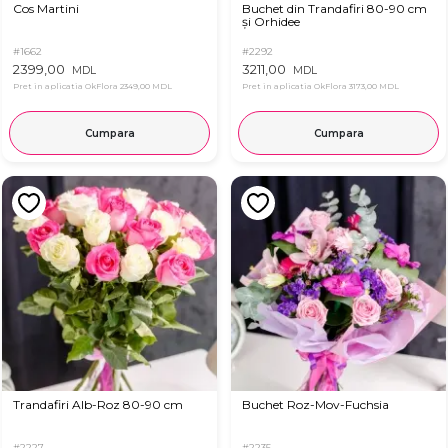
Cos Martini
Buchet din Trandafiri 80-90 cm
și Orhidee
#1662
#2292
2399,00
3211,00
MDL
MDL
Pret in aplicatia OkFlora
2349,00 MDL
Pret in aplicatia OkFlora
3173,00 MDL
Cumpara
Cumpara
Trandafiri Alb-Roz 80-90 cm
Buchet Roz-Mov-Fuchsia
#2227
#2235