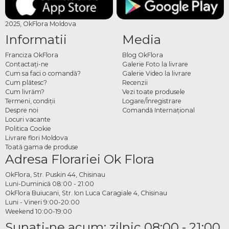
2025, OkFlora Moldova
Informatii
Media
Franciza OkFlora
Blog OkFlora
Contactaţi-ne
Galerie Foto la livrare
Cum sa faci o comandă?
Galerie Video la livrare
Cum plătesc?
Recenzii
Cum livrăm?
Vezi toate produsele
Termeni, condiţii
Logare/Înregistrare
Despre noi
Comandă Internațional
Locuri vacante
Politica Cookie
Livrare flori Moldova
Toată gama de produse
Adresa Florariei Ok Flora
OkFlora, Str. Puskin 44, Chisinau
Luni-Duminică 08:00 - 21:00
OkFlora Buiucani, Str. Ion Luca Caragiale 4, Chisinau
Luni - Vineri 9:00-20:00
Weekend 10:00-19:00
Sunaţi-ne acum: zilnic 08:00 - 21:00