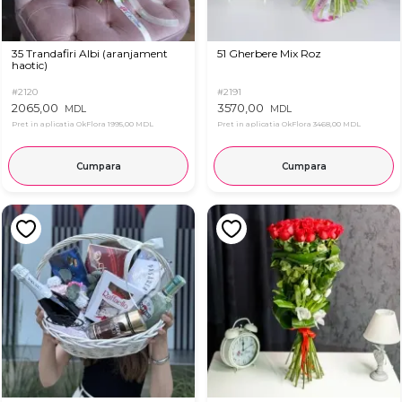
35 Trandafiri Albi (aranjament
51 Gherbere Mix Roz
haotic)
#2120
#2191
2065,00
3570,00
MDL
MDL
Pret in aplicatia OkFlora
1995,00 MDL
Pret in aplicatia OkFlora
3468,00 MDL
Cumpara
Cumpara