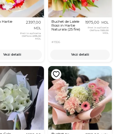
in Hartie
Buchet de Lalele
2397,00
1975,00
MDL
Rosii in Hartie
Pret in aplicatia
MDL
Naturala (25 fire)
OkFlora
1925,00
MDL
Pret in aplicatia
OkFlora
2295,00
MDL
#1926
Vezi detalii
Vezi detalii
n Cale
Buchet cu