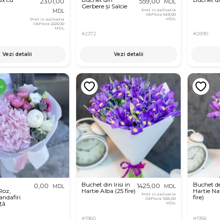
2301,00
559,00
MDL
Gerbere și Salcie
Pret in aplicatia
MDL
OkFlora
549,00
MDL
Pret in aplicatia
OkFlora
2223,00
MDL
#2372
#2890
Vezi detalii
Vezi detalii
w
Buchet din Irisi in
Buchet de 
0,00
1425,00
MDL
MDL
Roz,
Hartie Alba (25 fire)
Hartie Na
Pret in aplicatia
andafiri
fire)
OkFlora
1325,00
ță
MDL
#1960
#1956