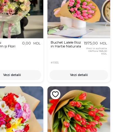
u
Buchet Lalele Roz
0,00
1975,00
MDL
MDL
 și Flori
in Hartie Naturala
Pret in aplicatia
OkFlora
1925,00
MDL
#1935
Vezi detalii
Vezi detalii