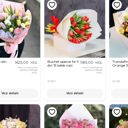
 din
Buchet special Nr 9
Trandafir
1625,00
1185,00
MDL
MDL
din 15 lalele rosii
Orange 
Pret in aplicatia
Pret in aplicatia
OkFlora
1575,00
OkFlora
1155,00
MDL
MDL
#1927
#2135
Vezi detalii
Vezi detalii