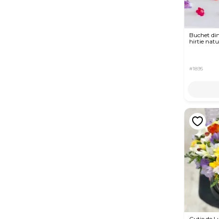
Buchet din 
hirtie natu
#1895
Cutie de L