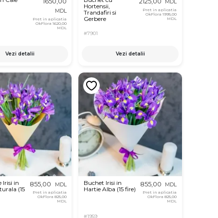
1650,00
2125,00
MDL
Hortensii,
Pret in aplicatia
MDL
Trandafiri si
OkFlora
1995,00
Gerbere
MDL
Pret in aplicatia
OkFlora
1620,00
MDL
#7901
Vezi detalii
Vezi detalii
Irisi in
Buchet Irisi in
855,00
855,00
MDL
MDL
turala (15
Hartie Alba (15 fire)
Pret in aplicatia
Pret in aplicatia
OkFlora
825,00
OkFlora
825,00
MDL
MDL
#1959