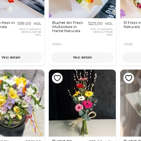
frezii in
Buchet din Frezii
51 Frezii 
1519,00
1225,00
MDL
MDL
rala
Multicolore in
Naturala
Pret in aplicatia
Pret in aplicatia
Hartie Naturala
OkFlora
1457,00
OkFlora
1175,00
MDL
MDL
#1894
#1896
Vezi detalii
Vezi detalii
ux cu
Buchet din
Buchet di