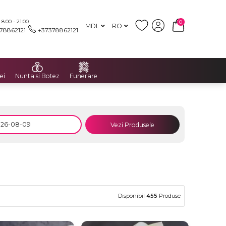
:00 - 21:00
0
MDL
RO
78862121
+37378862121
ei
Nunta si Botez
Funerare
Vezi Produsele
Disponibil
455
Produse