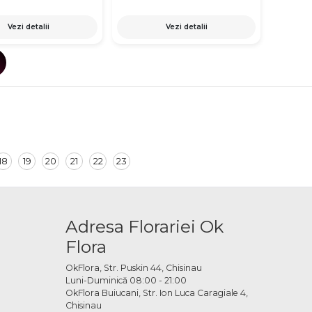
Vezi detalii
Vezi detalii
18
19
20
21
22
23
Adresa Florariei Ok
Flora
OkFlora, Str. Puskin 44, Chisinau
Luni-Duminică 08:00 - 21:00
OkFlora Buiucani, Str. Ion Luca Caragiale 4,
Chisinau