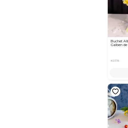
Buchet Al
Galben de 
#2378