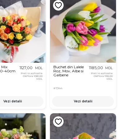
i Mix
Buchet din Lalele
1127,00
1185,00
MDL
MDL
30-40cm
Roz, Mov, Albe si
Pret in aplicatia
Pret in aplicatia
Galbene
OkFlora
1081,00
OkFlora
1155,00
MDL
MDL
#1944
Vezi detalii
Vezi detalii