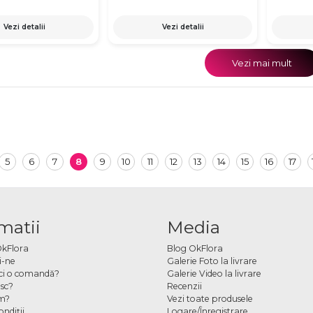
Vezi detalii
Vezi detalii
Vezi mai mult
5
6
7
8
9
10
11
12
13
14
15
16
17
matii
Media
OkFlora
Blog OkFlora
i-ne
Galerie Foto la livrare
ci o comandă?
Galerie Video la livrare
sc?
Recenzii
m?
Vezi toate produsele
ndiţii
Logare/Înregistrare