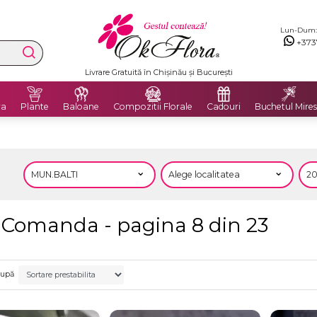
Lun-Dum: 8
+373
Livrare Gratuită în Chișinău și București
ra
Plante
Baloane
Compozitii Florale
Cadouri
Buchetul Mires
a Comanda - pagina 8 din 23
după