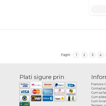
1
2
3
4
Pagini
Plati sigure prin
Infor
Franciza 
Contactaţ
Cum sa fa
Cum plăte
Cum livră
Termeni, co