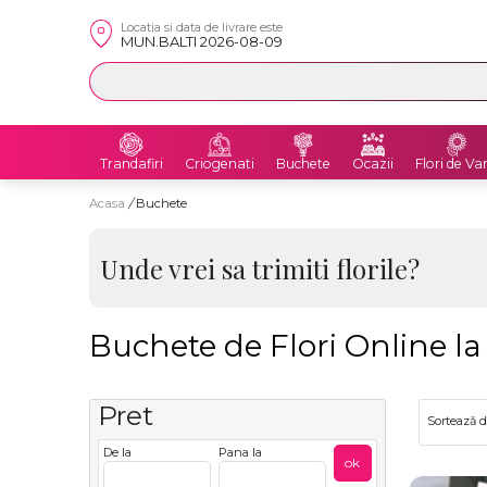
Locatia si data de livrare este
MUN.BALTI 2026-08-09
Trandafiri
Criogenati
Buchete
Ocazii
Flori de Va
Acasa
/
Buchete
Unde vrei sa trimiti florile?
Buchete de Flori Online l
Pret
Sortează 
De la
Pana la
ok