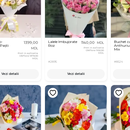
b-
Lalele Imbujorate
Buchet c
1399,00
1140,00
MDL
Paști
Roz
Anthurium
Pret in aplicatia
MDL
Mix
OkFlora
1102,00
MDL
Pret in aplicatia
OkFlora
1379,00
MDL
#2895
#8524
Vezi detalii
Vezi detalii