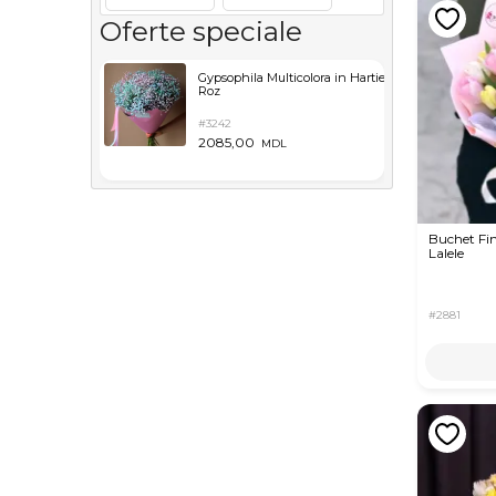
Oferte speciale
Gypsophila Multicolora in Hartie
Roz
#3242
2085,00
MDL
Buchet Fin
Lalele
#2881