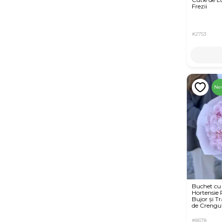
Frezii
#2753
Ne
Buchet cu
Hortensie 
Bujor și Tr
de Crengu
#8578