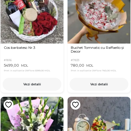
Cos barbatesc Nr.3
Buchet Tomnatic cu Raffaello și
Decor
#1816
#7833
5499,00
780,00
MDL
MDL
Pret in aplicatia OkFlora
5399,00 MDL
Pret in aplicatia OkFlora
760,00 MDL
Vezi detalii
Vezi detalii