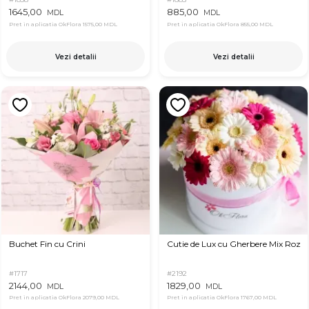
1645,00
885,00
MDL
MDL
Pret in aplicatia OkFlora
1575,00 MDL
Pret in aplicatia OkFlora
855,00 MDL
Vezi detalii
Vezi detalii
Buchet Fin cu Crini
Cutie de Lux cu Gherbere Mix Roz
#1717
#2192
2144,00
1829,00
MDL
MDL
Pret in aplicatia OkFlora
2079,00 MDL
Pret in aplicatia OkFlora
1767,00 MDL