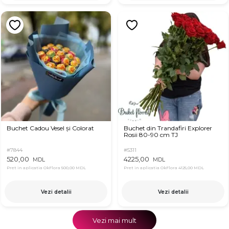
Buchet Cadou Vesel și Colorat
Buchet din Trandafiri Explorer
Rosii 80-90 cm TJ
#7844
#5311
520,00
4225,00
MDL
MDL
Pret in aplicatia OkFlora
500,00 MDL
Pret in aplicatia OkFlora
4125,00 MDL
Vezi detalii
Vezi detalii
Vezi mai mult