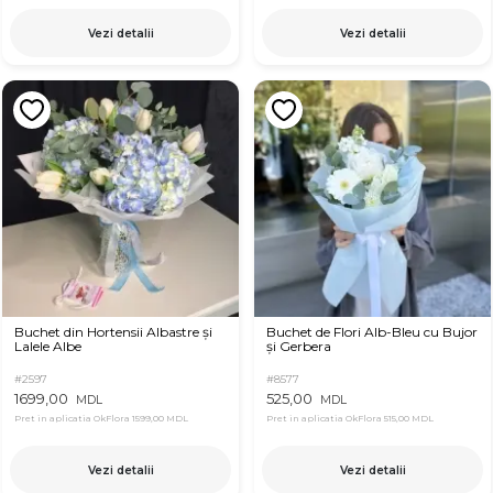
Vezi detalii
Vezi detalii
Buchet din Hortensii Albastre și
Buchet de Flori Alb-Bleu cu Bujor
Lalele Albe
și Gerbera
#2597
#8577
1699,00
525,00
MDL
MDL
Pret in aplicatia OkFlora
1599,00 MDL
Pret in aplicatia OkFlora
515,00 MDL
Vezi detalii
Vezi detalii