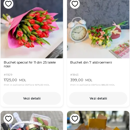
Buchet special Nr 11 din 25 lalele
Buchet din 7 alstroemerii
rosii
#1929
#1843
1725,00
399,00
MDL
MDL
Pret in aplicatia OkFlora
1675,00 MDL
Pret in aplicatia OkFlora
385,00 MDL
Vezi detalii
Vezi detalii