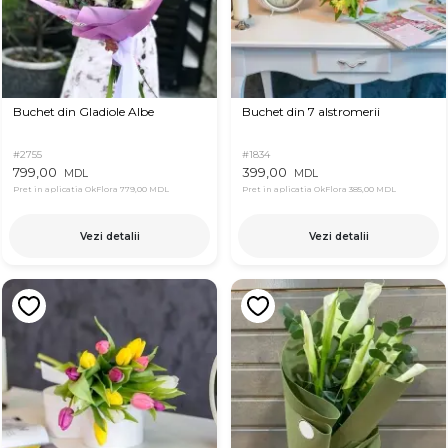
Buchet din Gladiole Albe
Buchet din 7 alstromerii
#2755
#1834
799,00
399,00
MDL
MDL
Pret in aplicatia OkFlora
779,00 MDL
Pret in aplicatia OkFlora
385,00 MDL
Vezi detalii
Vezi detalii