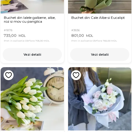
Buchet din lalele galbene, albe,
Buchet din Cale Albe si Eucalipt
roz si mov cu panglica
#1878
#3836
735,00
801,00
MDL
MDL
Pret in aplicatia OkFlora
705,00 MDL
Pret in aplicatia OkFlora
765,00 MDL
Vezi detalii
Vezi detalii