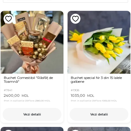
Buchet Comestibil "Răsfăț de
Buchet special Nr 3 din 15 lalele
Toamnă"
galbene
#7841
#1908
2400,00
1035,00
MDL
MDL
Pret in aplicatia OkFlora
2380,00 MDL
Pret in aplicatia OkFlora
1005,00 MDL
Vezi detalii
Vezi detalii