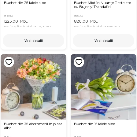
Buchet din 25 lalele albe
Buchet Mixt în Nuanțe Pastelate
cu Bujor și Trandafiri
#1890
#8573
1225,00
820,00
MDL
MDL
Pret in aplicatia OkFlora
1175,00 MDL
Pret in aplicatia OkFlora
810,00 MDL
Vezi detalii
Vezi detalii
Buchet din 35 alstromerii in plasa
Buchet din 15 lalele albe
alba
#1838
#1883