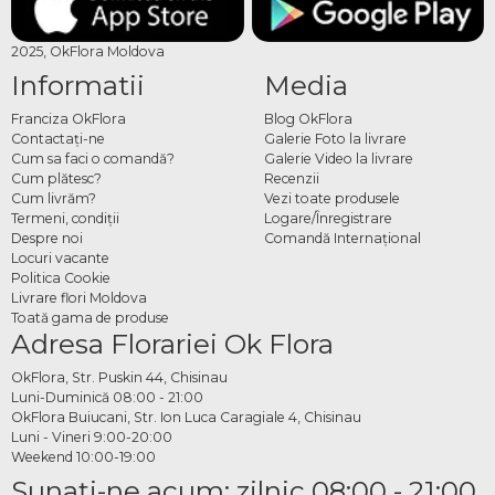
2025, OkFlora Moldova
Informatii
Media
Franciza OkFlora
Blog OkFlora
Contactaţi-ne
Galerie Foto la livrare
Cum sa faci o comandă?
Galerie Video la livrare
Cum plătesc?
Recenzii
Cum livrăm?
Vezi toate produsele
Termeni, condiţii
Logare/Înregistrare
Despre noi
Comandă Internațional
Locuri vacante
Politica Cookie
Livrare flori Moldova
Toată gama de produse
Adresa Florariei Ok Flora
OkFlora, Str. Puskin 44, Chisinau
Luni-Duminică 08:00 - 21:00
OkFlora Buiucani, Str. Ion Luca Caragiale 4, Chisinau
Luni - Vineri 9:00-20:00
Weekend 10:00-19:00
Sunaţi-ne acum: zilnic 08:00 - 21:00