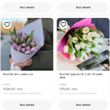
Vezi detalii
Vezi detalii
Buchet din Lalele Lila
Buchet special Nr 2 din 15 lalele
albe
#7967
#1888
1029,00
735,00
MDL
MDL
Pret in aplicatia OkFlora
987,00 MDL
Pret in aplicatia OkFlora
705,00 MDL
Vezi detalii
Vezi detalii