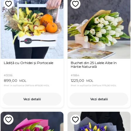
Lădiță cu Orhidei și Portocale
Buchet din 25 Lalele Albe în
Hârtie Naturală
#3006
#1884
899,00
1225,00
MDL
MDL
Pret in aplicatia OkFlora
879,00 MDL
Pret in aplicatia OkFlora
1175,00 MDL
Vezi detalii
Vezi detalii