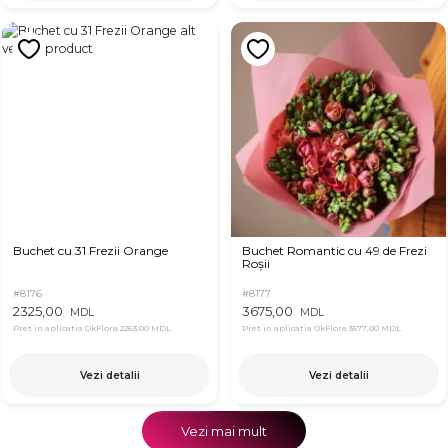
Buchet cu 31 Frezii Orange
Buchet Romantic cu 49 de Frezi
Roșii
#8176
#8177
2325,00
3675,00
MDL
MDL
Pret in aplicatia OkFlora
2263,00 MDL
Pret in aplicatia OkFlora
3577,00 MDL
Vezi detalii
Vezi detalii
Vezi mai mult