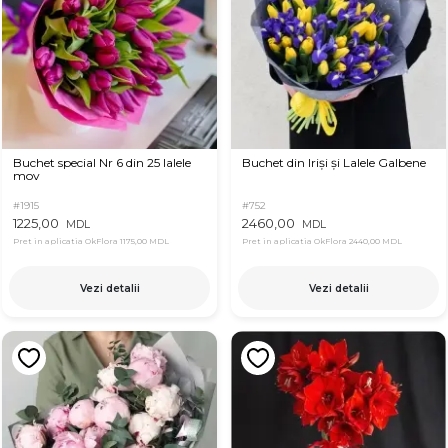
Buchet special Nr 6 din 25 lalele
Buchet din Iriși și Lalele Galbene
mov
#1915
#752
1225,00
2460,00
MDL
MDL
Pret in aplicatia OkFlora
1175,00 MDL
Pret in aplicatia OkFlora
2440,00 MDL
Vezi detalii
Vezi detalii