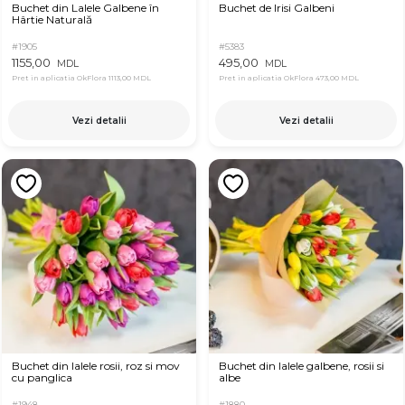
Buchet din Lalele Galbene în
Buchet de Irisi Galbeni
Hârtie Naturală
#1905
#5383
1155,00
495,00
MDL
MDL
Pret in aplicatia OkFlora
1113,00 MDL
Pret in aplicatia OkFlora
473,00 MDL
Vezi detalii
Vezi detalii
Buchet din lalele rosii, roz si mov
Buchet din lalele galbene, rosii si
cu panglica
albe
#1948
#1880