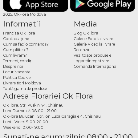
2025, OkFlora Moldova
Informatii
Media
Franciza OkFlora
Blog OkFlora
Contactaţi-ne
Galerie Foto la livrare
Cum sa faci o comandă?
Galerie Video la livrare
Cum plătesc?
Recenzii
Cum livrăm?
Vezi toate produsele
Termeni, condiţii
Logare/Înregistrare
Despre noi
Comandă Internațional
Locuri vacante
Politica Cookie
Livrare flori Moldova
Toată gama de produse
Adresa Florariei Ok Flora
OkFlora, Str. Puskin 44, Chisinau
Luni-Duminică 08:00 - 21:00
OkFlora Buiucani, Str. Ion Luca Caragiale 4, Chisinau
Luni - Vineri 9:00-20:00
Weekend 10:00-19:00
Sunaţi-ne acum: zilnic 08:00 - 21:00