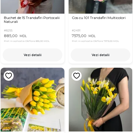
Buchet de 15 Trandafiri Portocalii
Cos cu 101 Trandafiri Multicolori
Naturali
#8255
#2491
885,00
7575,00
MDL
MDL
Pret in aplicatia OkFlora
855,00 MDL
Pret in aplicatia OkFlora
7373,00 MDL
Vezi detalii
Vezi detalii