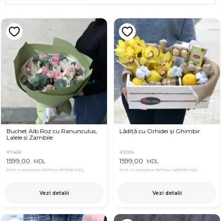
Buchet Alb Roz cu Ranunculus,
Lădiță cu Orhidei și Ghimbir
Lalele si Zambile
#7468
#3004
1599,00
1599,00
MDL
MDL
Pret in aplicatia OkFlora
1579,00 MDL
Pret in aplicatia OkFlora
1499,00 MDL
Vezi detalii
Vezi detalii