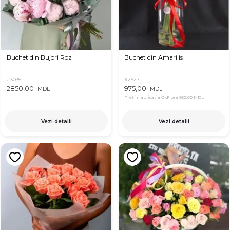
Buchet din Bujori Roz
Buchet din Amarilis
#3035
#2527
2850,00
975,00
MDL
MDL
Pret in aplicatia OkFlora
950,00 MDL
Vezi detalii
Vezi detalii