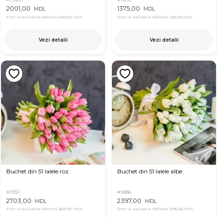
2001,00
1375,00
MDL
MDL
Pret in aplicatia OkFlora
1943,00 MDL
Pret in aplicatia OkFlora
1325,00 MDL
Vezi detalii
Vezi detalii
Buchet din 51 lalele roz
Buchet din 51 lalele albe
#1933
#1886
2703,00
2397,00
MDL
MDL
Pret in aplicatia OkFlora
2601,00 MDL
Pret in aplicatia OkFlora
2295,00 MDL