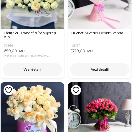
Lădiță cu Trandafiri Îmbujorați
Buchet Mixt din Orhidei Vanda
Albi
#2966
#2197
699,00
1729,00
MDL
MDL
Pret in aplicatia OkFlora
649,00 MDL
Vezi detalii
Vezi detalii