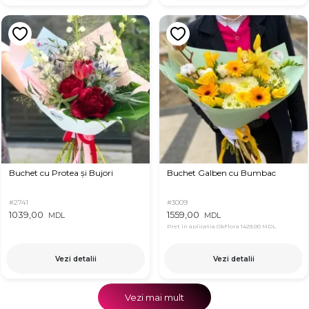
Buchet cu Protea și Bujori
Buchet Galben cu Bumbac
#2741
#3009
1039,00
1559,00
MDL
MDL
Pret in aplicatia OkFlora
1429,00 MDL
Vezi detalii
Vezi detalii
Vezi mai mult