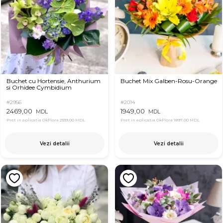
Buchet cu Hortensie, Anthurium
Buchet Mix Galben-Rosu-Orange
si Orhidee Cymbidium
#2956
#2014
2469,00
1949,00
MDL
MDL
Pret in aplicatia OkFlora
2339,00 MDL
Pret in aplicatia OkFlora
1897,00 MDL
Vezi detalii
Vezi detalii