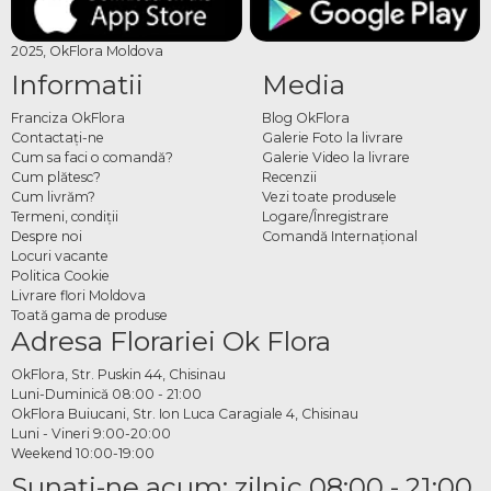
2025, OkFlora Moldova
Informatii
Media
Franciza OkFlora
Blog OkFlora
Contactaţi-ne
Galerie Foto la livrare
Cum sa faci o comandă?
Galerie Video la livrare
Cum plătesc?
Recenzii
Cum livrăm?
Vezi toate produsele
Termeni, condiţii
Logare/Înregistrare
Despre noi
Comandă Internațional
Locuri vacante
Politica Cookie
Livrare flori Moldova
Toată gama de produse
Adresa Florariei Ok Flora
OkFlora, Str. Puskin 44, Chisinau
Luni-Duminică 08:00 - 21:00
OkFlora Buiucani, Str. Ion Luca Caragiale 4, Chisinau
Luni - Vineri 9:00-20:00
Weekend 10:00-19:00
Sunaţi-ne acum: zilnic 08:00 - 21:00