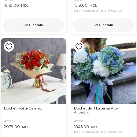
1949,00
1519,00
MDL
MDL
Pret in aplicatia OkFlora
1457,00 MDL
Vezi detalii
Vezi detalii
Buchet Roșu-Cafeniu
Buchet din Hortensii Alb-
Albastru
#2229
#2793
2079,00
1845,00
MDL
MDL
Pret in aplicatia OkFlora
1795,00 MDL