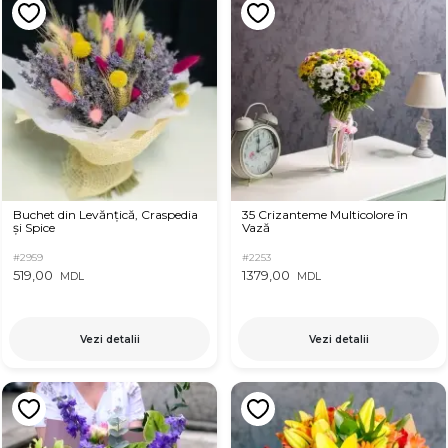
Buchet din Levănțică, Craspedia
35 Crizanteme Multicolore în
și Spice
Vază
#2959
#2253
519,00
1379,00
MDL
MDL
Vezi detalii
Vezi detalii