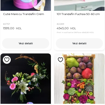
Cutie Mare cu Trandafiri Crem
101 Trandafiri Fuchsia 50-60 cm
#2757
#2289
1599,00
4545,00
MDL
MDL
Pret in aplicatia OkFlora
4343,00 MDL
Vezi detalii
Vezi detalii