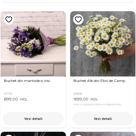
Buchet din mantiole si irisi
Buchet Alb din Flori de Camp
#1716
#3856
899,00
1699,00
MDL
MDL
Pret in aplicatia OkFlora
1599,00 MDL
Vezi detalii
Vezi detalii