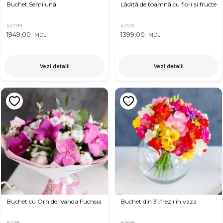
Buchet Semilună
Lădiță de toamnă cu flori și fructe
#2799
#2525
1949,00
1399,00
MDL
MDL
Vezi detalii
Vezi detalii
Buchet cu Orhidei Vanda Fuchsia
Buchet din 31 frezii in vaza
#2195
#1898