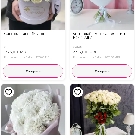
Cutie cu Trandafiri Albi
51 Trandafiri Albi 40 - 60 cm în
Hârtie Albă
#1711
#2128
1375,00
2193,00
MDL
MDL
Pret in aplicatia OkFlora
1325,00 MDL
Pret in aplicatia OkFlora
2091,00 MDL
Cumpara
Cumpara