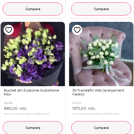
Cumpara
Cumpara
Buchet din Eustome Autohtone
35 Trandafiri Albi (aranjament
Mov
haotic)
#3238
#2120
885,00
1575,00
MDL
MDL
Pret in aplicatia OkFlora
855,00 MDL
Pret in aplicatia OkFlora
1505,00 MDL
Cumpara
Cumpara