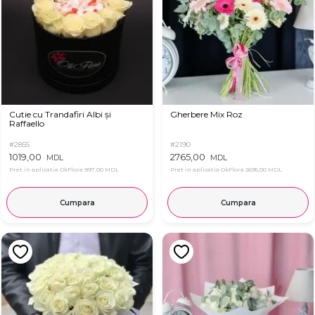
Cutie cu Trandafiri Albi și
Gherbere Mix Roz
Raffaello
#2855
#2190
1019,00
2765,00
MDL
MDL
Pret in aplicatia OkFlora
997,00 MDL
Pret in aplicatia OkFlora
2695,00 MDL
Cumpara
Cumpara