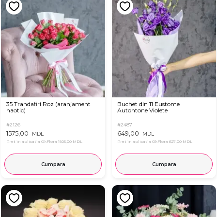
35 Trandafiri Roz (aranjament
Buchet din 11 Eustome
haotic)
Autohtone Violete
#2126
#2487
1575,00
649,00
MDL
MDL
Pret in aplicatia OkFlora
1505,00 MDL
Pret in aplicatia OkFlora
627,00 MDL
Cumpara
Cumpara