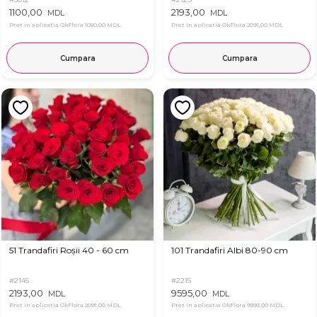
1100,00
2193,00
MDL
MDL
Pret in aplicatia OkFlora
1050,00 MDL
Pret in aplicatia OkFlora
2091,00 MDL
Cumpara
Cumpara
51 Trandafiri Roșii 40 - 60 cm
101 Trandafiri Albi 80-90 cm
#2145
#2215
2193,00
9595,00
MDL
MDL
Pret in aplicatia OkFlora
2091,00 MDL
Pret in aplicatia OkFlora
9393,00 MDL