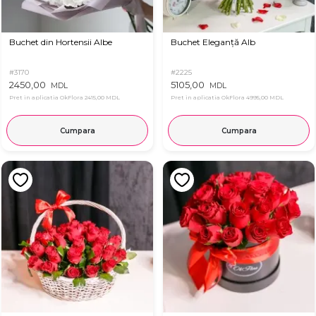
Buchet din Hortensii Albe
Buchet Eleganță Alb
#3170
#2225
2450,00
5105,00
MDL
MDL
Pret in aplicatia OkFlora
2415,00 MDL
Pret in aplicatia OkFlora
4995,00 MDL
Cumpara
Cumpara