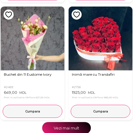
Buchet din 11 Eustome Ivory
Inimă mare cu Trandafiri
#2489
#2758
649,00
1925,00
MDL
MDL
Pret in aplicatia OkFlora
627,00 MDL
Pret in aplicatia OkFlora
1855,00 MDL
Cumpara
Cumpara
Vezi mai mult