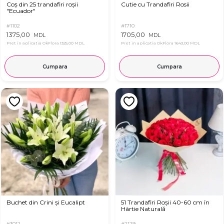
Coș din 25 trandafiri roșii
Cutie cu Trandafiri Rosii
"Ecuador"
#1102
#1710
1375,00
1705,00
MDL
MDL
Pret in aplicatia OkFlora
1325,00 MDL
Pret in aplicatia OkFlora
1643,00 MDL
Cumpara
Cumpara
Buchet din Crini și Eucalipt
51 Trandafiri Roșii 40-60 cm în
Hârtie Naturală
#3012
#2129