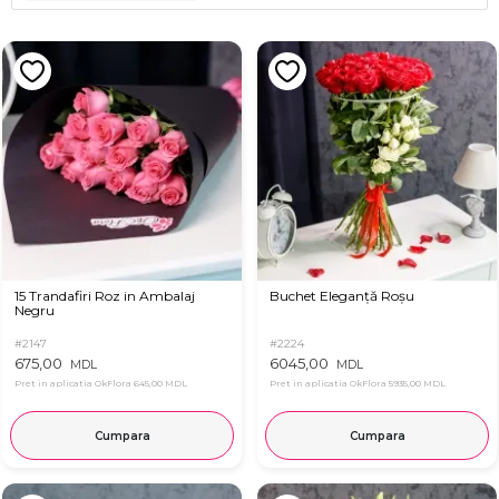
15 Trandafiri Roz in Ambalaj
Buchet Eleganță Roșu
Negru
#2147
#2224
675,00
6045,00
MDL
MDL
Pret in aplicatia OkFlora
645,00 MDL
Pret in aplicatia OkFlora
5935,00 MDL
Cumpara
Cumpara