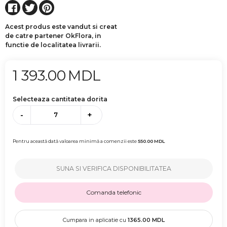
Acest produs este vandut si creat
de catre partener OkFlora, in
functie de localitatea livrarii.
1 393.00
MDL
Selecteaza cantitatea dorita
-
+
Pentru această dată valoarea minimă a comenzii este
550.00
MDL
SUNA SI VERIFICA DISPONIBILITATEA
Comanda telefonic
Cumpara in aplicatie cu
1365.00
MDL