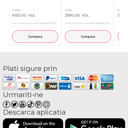
#4940
#966
#11
1050,00
2990,00
537,0
MDL
MDL
Pret in aplicatia OkFlora
999,00 MDL
Pret in aplicatia OkFlora
2890,00 MDL
Cumpara
Cumpara
Plati sigure prin
Urmariti-ne
Descarca aplicatia