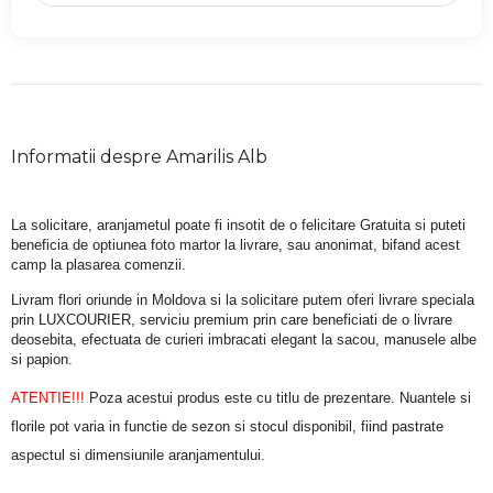
Informatii despre Amarilis Alb
La solicitare, aranjametul poate fi insotit de o felicitare Gratuita si puteti 
beneficia de optiunea foto martor la livrare, sau anonimat, bifand acest 
camp la plasarea comenzii.
Livram flori oriunde in Moldova si la solicitare putem oferi livrare speciala 
prin LUXCOURIER, serviciu premium prin care beneficiati de o livrare 
deosebita, efectuata de curieri imbracati elegant la sacou, manusele albe 
si papion.
ATENTIE!!!
 Poza acestui produs este cu titlu de prezentare. Nuantele si 
florile pot varia in functie de sezon si stocul disponibil, fiind pastrate 
aspectul si dimensiunile aranjamentului.