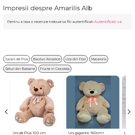
Impresii despre Amarilis Alb
Pentru a lasa o recenzie trebuie sa fiti autentificati
Autentificati-va
Jucarii de Plus
Bauturi Alcoolice
Urși din Flori
Macarons
Seturi din Baloane
Fructe in Ciocolata
Urs de Plus 100 cm
Urs gigantic 160cm↑
Urs m