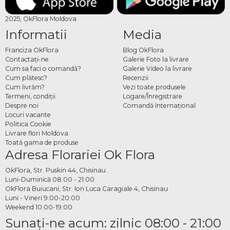
2025, OkFlora Moldova
Informatii
Media
Franciza OkFlora
Blog OkFlora
Contactaţi-ne
Galerie Foto la livrare
Cum sa faci o comandă?
Galerie Video la livrare
Cum plătesc?
Recenzii
Cum livrăm?
Vezi toate produsele
Termeni, condiţii
Logare/Înregistrare
Despre noi
Comandă Internațional
Locuri vacante
Politica Cookie
Livrare flori Moldova
Toată gama de produse
Adresa Florariei Ok Flora
OkFlora, Str. Puskin 44, Chisinau
Luni-Duminică 08:00 - 21:00
OkFlora Buiucani, Str. Ion Luca Caragiale 4, Chisinau
Luni - Vineri 9:00-20:00
Weekend 10:00-19:00
Sunaţi-ne acum: zilnic 08:00 - 21:00