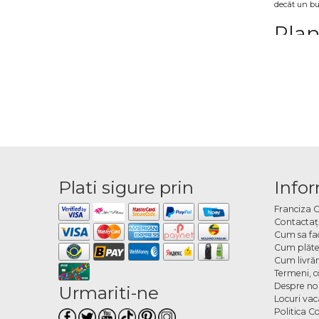
decât un bu
Plan
O plantă în 
de energie p
Zamb
Categoria in
preferințe.
Coma
Plati sigure prin
Infor
Alege planta
Franciza 
Contactaţ
Cum sa fa
Cum plăte
Cum livră
Termeni, co
Despre no
Urmariti-ne
Locuri va
Politica C