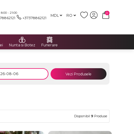
:00 - 21:00
0
MDL
RO
78862121
+37378862121
ei
Nunta si Botez
Funerare
Vezi Produsele
Disponibil
9
Produse