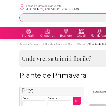
Locatia si data de livrare este
ANENII NOI, ANENII NOI 2026-08-06
Trandafiri
Criogenati
Buchete
Ocazii
Flori de Va
Acasa
/
Compozitii Florale
/
Plante si Flori in Ghiveci
/
Plante de P
Unde vrei sa trimiti florile?
Plante de Primavara
Pret
Sortează 
De la
Pana la
ok