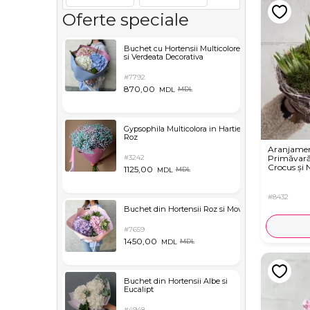
Oferte speciale
Buchet cu Hortensii Multicolore
si Verdeata Decorativa
#7792
870,00
MDL
MDL
Gypsophila Multicolora in Hartie
Roz
Aranjamen
#3242
Primăvară 
Crocus și 
1125,00
MDL
MDL
#8432
Buchet din Hortensii Roz si Mov
#7659
1450,00
MDL
MDL
Buchet din Hortensii Albe si
Eucalipt
#4948