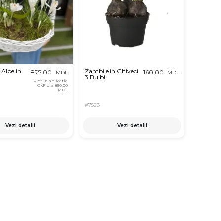
Albe in
Zambile in Ghiveci
875,00
160,00
MDL
MDL
3 Bulbi
Pret in aplicatia
OkFlora
850,00
MDL
#7528
Vezi detalii
Vezi detalii