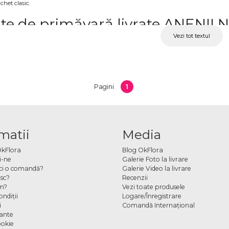
chet clasic.
te de primăvară livrate ANENII 
Vezi tot textul
ghiveci este o alegere potrivită pentru a oferi un cadou diferit, dar și pentru decor. Po
ozitivă.
ile, narcise și alte plante de se
1
Pagini
clude plante precum zambile, narcise, lalele în ghiveci și alte flori de sezon. Acestea su
ndă online plante în ghiveci
matii
Media
 dorită, completează detaliile și finalizează comanda online. Poți adăuga un mesaj pen
OkFlora
Blog OkFlora
i-ne
Galerie Foto la livrare
ci o comandă?
Galerie Video la livrare
sc?
Recenzii
m?
Vezi toate produsele
ndiţii
Logare/Înregistrare
i
Comandă Internațional
cante
ookie