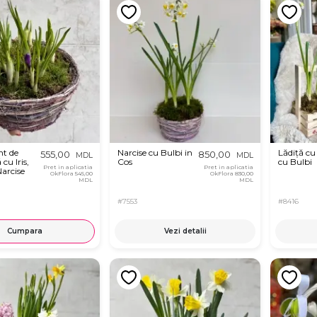
t de
Narcise cu Bulbi in
Lădiță cu
555,00
850,00
MDL
MDL
cu Iris,
Cos
cu Bulbi
Pret in aplicatia
Pret in aplicatia
Narcise
OkFlora
545,00
OkFlora
830,00
MDL
MDL
#7553
#8416
Cumpara
Vezi detalii