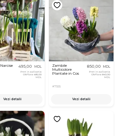
 Narcise
Zambile
495,00
850,00
MDL
MDL
Multicolore
Pret in aplicatia
Pret in aplicatia
Plantate in Cos
OkFlora
485,00
OkFlora
840,00
MDL
MDL
#7555
Vezi detalii
Vezi detalii