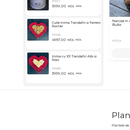
#3327
3999,00
MDL
MDL
Narcise in
Cutie Inima Trandafiri si Ferrero
Bulbi
Rocher
#3466
4957,00
MDL
MDL
#7529
Inima cu 101 Trandafiri Albi si
Rosii
#3468
3999,00
MDL
MDL
Plan
Plantele de 