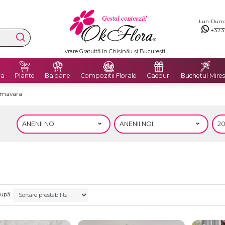
Lun-Dum: 8
+373
Livrare Gratuită în Chișinău și București
ra
Plante
Baloane
Compozitii Florale
Cadouri
Buchetul Mires
rimavara
după