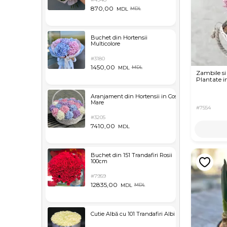
870,00
MDL
MDL
Buchet din Hortensii
Multicolore
#3180
1450,00
MDL
MDL
Zambile si
Plantate i
Aranjament din Hortensii in Cos
Mare
#7554
#3205
7410,00
MDL
Buchet din 151 Trandafiri Rosii
100cm
#7959
12835,00
MDL
MDL
Cutie Albă cu 101 Trandafiri Albi