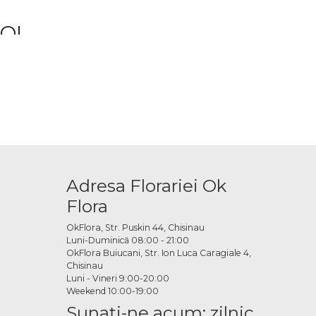
NOI
ate fi oferită cu diverse ocazii sau pur și simplu pentru a aduce un plus
zon
nt disponibile în diferite culori și dimensiuni, potrivite pentru diverse
Adresa Florariei Ok
tru a însoți cadoul și a-l face mai personal.
Flora
OkFlora, Str. Puskin 44, Chisinau
Luni-Duminică 08:00 - 21:00
OkFlora Buiucani, Str. Ion Luca Caragiale 4,
Chisinau
Luni - Vineri 9:00-20:00
Weekend 10:00-19:00
Sunaţi-ne acum: zilnic