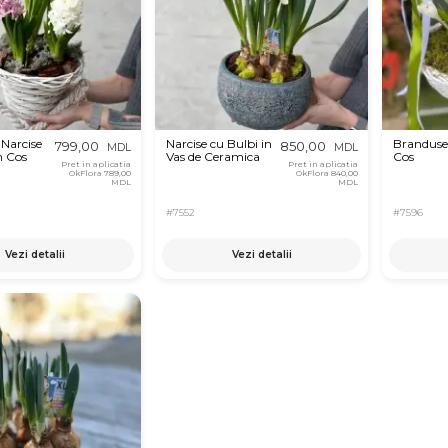
 Narcise
Narcise cu Bulbi in
Branduse 
799,00
850,00
MDL
MDL
n Cos
Vas de Ceramica
Cos
Pret in aplicatia
Pret in aplicatia
OkFlora
789,00
OkFlora
840,00
MDL
MDL
#7552
#7596
Vezi detalii
Vezi detalii