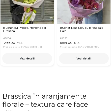
Buchet cu Protea, Hortensie si
Buchet Roz-Mov cu Brassica si
Brassica
Cale
#7804
#4272
1299,00
1689,00
MDL
MDL
Pret in aplicatia OkFlora
1269,00 MDL
Pret in aplicatia OkFlora
1559,00 MDL
Vezi detalii
Vezi detalii
Brassica în aranjamente
florale – textura care face