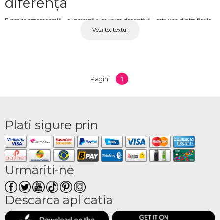
diferența
Brassica ornamentală – cunoscută și ca varza decorativă – este una dintre florile
Vezi tot textul
de sezon cu cel mai puternic impact vizual prin textură. Frunzele sale rozate,
violete, albe sau bicolor, dispuse în rozetă, aduc un volum și o profunzime vizuală
aparte oricărui aranjament în care este inclusă. Spre deosebire de florile clasice,
Brassica nu atrage atenția prin culoarea petalelor, ci prin structura și densitatea
frunzișului decorativ. La OkFlora, Brassica este disponibilă în buchete și
1
Pagini
compoziții florale pregătite cu atenție la echilibrul vizual și la combinațiile de
culori.
Buchete cu Brassica cu livrare
Plati sigure prin
ANENII NOI – pentru
aranjamente cu caracter
Brassica este floarea de sezon preferată pentru aranjamentele de toamnă și iarnă
Urmariti-ne
– o perioadă în care culorile saturate și texturile bogate funcționează cel mai bine.
Se potrivește cu trandafiri în nuanțe calde, cu crizanteme, cu Protea sau cu
Descarca aplicatia
elemente de verdeață decorativă, creând compoziții cu profunzime vizuală reală.
OkFlora livrează ANENII NOI fiecare aranjament cu Brassica proaspătă și arătoasă,
ambalat corespunzător și gata de oferit sau de expus.