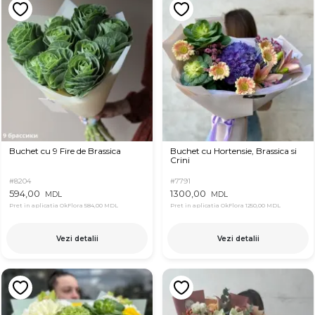
Buchet cu 9 Fire de Brassica
Buchet cu Hortensie, Brassica si
Crini
#8204
#7791
594,00
1300,00
MDL
MDL
Pret in aplicatia OkFlora
584,00 MDL
Pret in aplicatia OkFlora
1250,00 MDL
Vezi detalii
Vezi detalii