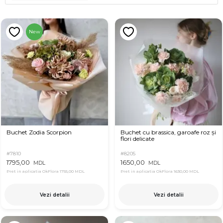
New
Buchet Zodia Scorpion
Buchet cu brassica, garoafe roz și
flori delicate
#7810
#8205
1795,00
1650,00
MDL
MDL
Pret in aplicatia OkFlora
1755,00 MDL
Pret in aplicatia OkFlora
1630,00 MDL
Vezi detalii
Vezi detalii