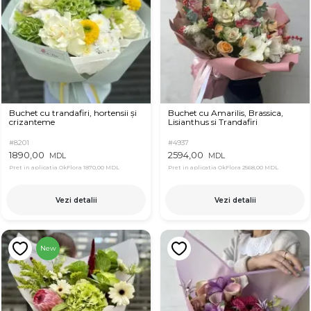
Buchet cu trandafiri, hortensii și
Buchet cu Amarilis, Brassica,
crizanteme
Lisianthus si Trandafiri
#8201
#4937
1890,00
2594,00
MDL
MDL
Pret in aplicatia OkFlora
1870,00 MDL
Pret in aplicatia OkFlora
2568,00 MDL
Vezi detalii
Vezi detalii
New