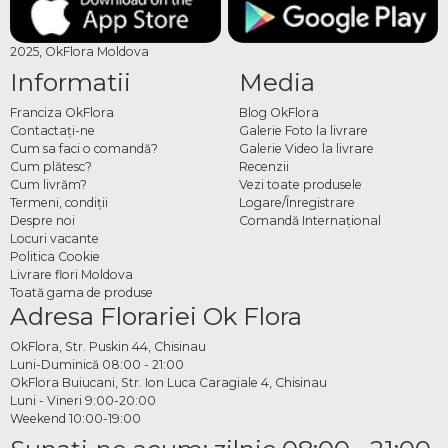
Culori disponibile și cum se
2025, OkFlora Moldova
integrează Brassica în
Informatii
Media
compoziții
Franciza OkFlora
Blog OkFlora
Contactaţi-ne
Galerie Foto la livrare
Brassica ornamentală este disponibilă în alb pur, roz intens, violet, vișiniu și soiuri
Cum sa faci o comandă?
Galerie Video la livrare
bicolor cu centru deschis și margini colorate. Dimensiunea rozetei variază în
Cum plătesc?
Recenzii
Cum livrăm?
Vezi toate produsele
funcție de soi, de la capete de floare compacte până la exemplare mari cu impact
Termeni, condiţii
Logare/Înregistrare
vizual puternic. În compoziții, Brassica poate fi folosită ca element central –
Despre noi
Comandă Internațional
pentru volumul și textura sa distinctivă – sau ca accent complementar alături de
Locuri vacante
alte flori de sezon. Rezistența sa bună după tăiere o face o alegere practică pentru
Politica Cookie
aranjamente de durată.
Livrare flori Moldova
Toată gama de produse
Comandă online buchete și
Adresa Florariei Ok Flora
compoziții cu Brassica cu
OkFlora, Str. Puskin 44, Chisinau
Luni-Duminică 08:00 - 21:00
livrare ANENII NOI
OkFlora Buiucani, Str. Ion Luca Caragiale 4, Chisinau
Luni - Vineri 9:00-20:00
Pe OkFlora găsești întreaga colecție de buchete și compoziții cu Brassica
Weekend 10:00-19:00
disponibilă pentru comandă directă. Alegi modelul preferat, completezi adresa și