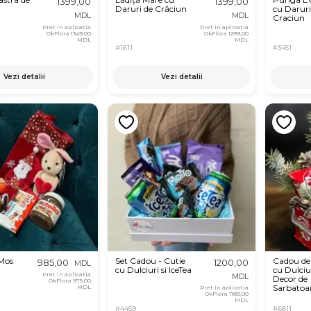
1399,00
1399,00
Daruri de Crăciun
cu Daruri
MDL
MDL
Craciun
Pret in aplicatia
Pret in aplicatia
OkFlora
1349,00
OkFlora
1299,00
MDL
MDL
#1611
#3451
Vezi detalii
Vezi detalii
Mos
Set Cadou - Cutie
Cadou de
985,00
1200,00
MDL
cu Dulciuri si IceTea
cu Dulciur
Pret in aplicatia
MDL
Decor de
OkFlora
975,00
Sarbatoa
MDL
Pret in aplicatia
OkFlora
1180,00
MDL
#4459
#6811