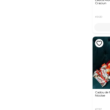
Craciun
#3430
Cadou de 
Nicolae
#7157