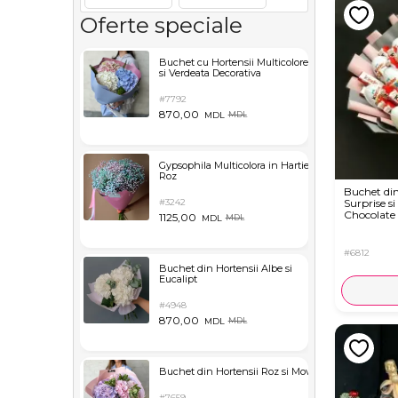
Oferte speciale
Buchet cu Hortensii Multicolore
si Verdeata Decorativa
#7792
870,00
MDL
MDL
Gypsophila Multicolora in Hartie
Roz
Buchet din
#3242
Surprise si
Chocolate
1125,00
MDL
MDL
#6812
Buchet din Hortensii Albe si
Eucalipt
#4948
870,00
MDL
MDL
Buchet din Hortensii Roz si Mov
#7659