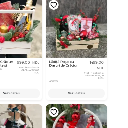
 Crăciun
Lădiță Roșie cu
999,00
1499,00
MDL
te și
Daruri de Crăciun
Pret in aplicatia
MDL
e
OkFlora
949,00
MDL
Pret in aplicatia
OkFlora
1449,00
MDL
#3429
Vezi detalii
Vezi detalii