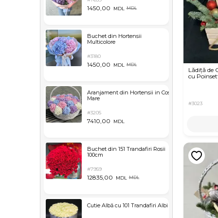
1450,00
MDL
MDL
Buchet din Hortensii
Multicolore
#3180
1450,00
MDL
MDL
Lădiță de 
cu Poinset
Aranjament din Hortensii in Cos
Mare
#3023
#3205
7410,00
MDL
Buchet din 151 Trandafiri Rosii
100cm
#7959
12835,00
MDL
MDL
Cutie Albă cu 101 Trandafiri Albi