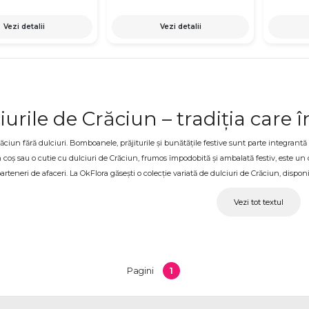
Vezi detalii
Vezi detalii
iurile de Crăciun – tradiția care 
ăciun fără dulciuri. Bomboanele, prăjiturile și bunătățile festive sunt parte integrantă 
n coș sau o cutie cu dulciuri de Crăciun, frumos împodobită și ambalată festiv, este un c
parteneri de afaceri. La OkFlora găsești o colecție variată de dulciuri de Crăciun, disponib
iuri de Crăciun ANENII NOI pentru
Vezi tot textul
alături de cei dragi sau la distanță, OkFlora livrează ANENII NOI coșuri și cutii cu dulciu
tori. Fiecare aranjament este ambalat festiv, decorat cu elemente specifice Crăciunulu
nului.
1
Pagini
ipuri de dulciuri de Crăciun găseș
de coșuri cu bomboane și dulciuri sortate, cutii cu prajituri festive, seturi cu dulciuri și