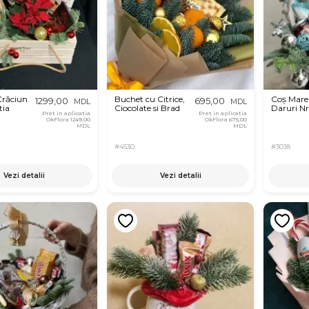
Crăciun
Buchet cu Citrice,
Coș Mare
1299,00
695,00
MDL
MDL
tia
Ciocolate si Brad
Daruri Nr
Pret in aplicatia
Pret in aplicatia
OkFlora
1249,00
OkFlora
675,00
MDL
MDL
#4530
#3018
Vezi detalii
Vezi detalii