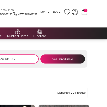
:00 - 21:00
0
MDL
RO
78862121
+37378862121
ei
Nunta si Botez
Funerare
Vezi Produsele
Disponibil
20
Produse