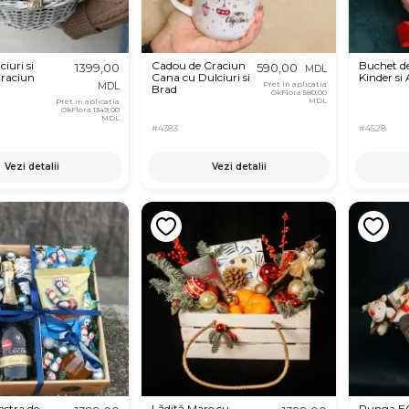
iuri si
Cadou de Craciun
Buchet de
1399,00
590,00
MDL
Craciun
Cana cu Dulciuri si
Kinder si
Pret in aplicatia
MDL
Brad
OkFlora
580,00
MDL
Pret in aplicatia
OkFlora
1349,00
MDL
#4383
#4528
Vezi detalii
Vezi detalii
astra de
Lădiță Mare cu
Punga E