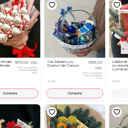
 Kinder
Cos Albastru cu
Lădiță de
1675,00
1399,00
MDL
 Kinder
Dulciuri de Craciun
cu ciocola
Pret in aplicatia
MDL
Lumânar
OkFlora
1655,00
MDL
Pret in aplicatia
OkFlora
1359,00
MDL
#4455
#3017
Cumpara
Cumpara