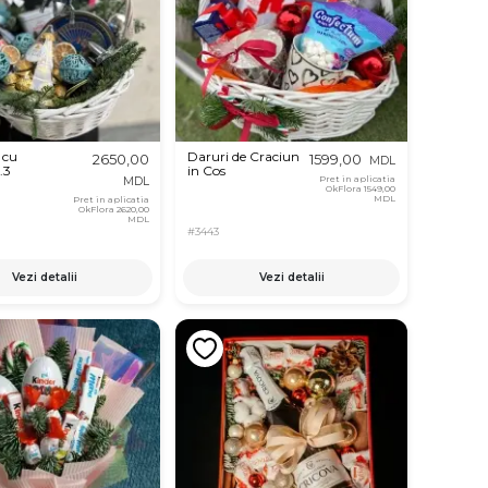
 cu
Daruri de Craciun
2650,00
1599,00
MDL
.3
in Cos
Pret in aplicatia
MDL
OkFlora
1549,00
MDL
Pret in aplicatia
OkFlora
2620,00
MDL
#3443
Vezi detalii
Vezi detalii