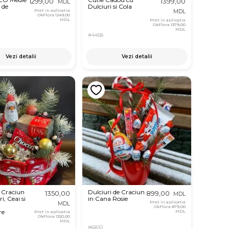
1299,00
1399,00
MDL
 de
Dulciuri si Cola
Pret in aplicatia
MDL
OkFlora
1249,00
MDL
Pret in aplicatia
OkFlora
1379,00
MDL
#4458
Vezi detalii
Vezi detalii
 Craciun
Dulciuri de Craciun
1350,00
899,00
MDL
i, Ceai si
in Cana Rosie
Pret in aplicatia
MDL
OkFlora
879,00
re
MDL
Pret in aplicatia
OkFlora
1320,00
MDL
#6810