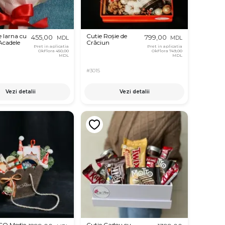
 Iarna cu
Cutie Roșie de
455,00
799,00
MDL
MDL
 Acadele
Crăciun
Pret in aplicatia
Pret in aplicatia
OkFlora
450,00
OkFlora
749,00
MDL
MDL
#3015
Vezi detalii
Vezi detalii
CO Medie
Cutie Cadou cu