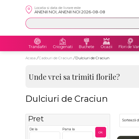
Locatia si data de livrare este
ANENII NOI, ANENII NOI 2026-08-08
Trandafiri
Criogenati
Buchete
Ocazii
Flori de Va
Acasa
/
Cadouri de Craciun
/
Dulciuri de Craciun
Unde vrei sa trimiti florile?
Dulciuri de Craciun
Pret
Sortează 
De la
Pana la
ok