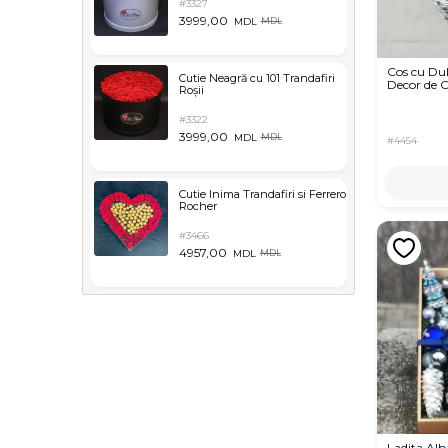
#3327
3999,00
MDL
MDL
Cos cu Dulc
Cutie Neagră cu 101 Trandafiri
Decor de 
Roșii
#3322
3999,00
MDL
MDL
#4454
Cutie Inima Trandafiri si Ferrero
Rocher
#3466
4957,00
MDL
MDL
Ladita Alb