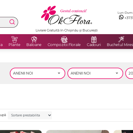
Lun-Dum: 8
+373
Livrare Gratuită în Chișinău și București
ra
Plante
Baloane
Compozitii Florale
Cadouri
Buchetul Mires
după