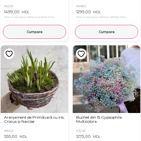
#2232
#4963
1499,00
1295,00
MDL
MDL
Pret in aplicatia OkFlora
1449,00 MDL
Pret in aplicatia OkFlora
1275,00 MDL
Cumpara
Cumpara
Aranjament de Primăvară cu Iris,
Buchet din 15 Gypsophila
Crocus și Narcise
Multicolora
#8432
#3246
555,00
1275,00
MDL
MDL