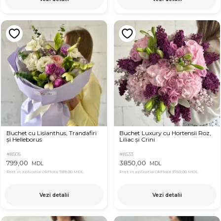
Buchet cu Lisianthus, Trandafiri
Buchet Luxury cu Hortensii Roz,
și Helleborus
Liliac și Crini
#8505
#8533
799,00
3850,00
MDL
MDL
Pret in aplicatia OkFlora
789,00 MDL
Pret in aplicatia OkFlora
3750,00 MDL
Vezi detalii
Vezi detalii