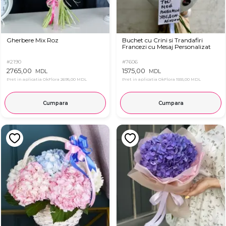
Gherbere Mix Roz
Buchet cu Crini si Trandafiri
Francezi cu Mesaj Personalizat
#2190
#7606
2765,00
1575,00
MDL
MDL
Pret in aplicatia OkFlora
2695,00 MDL
Pret in aplicatia OkFlora
1555,00 MDL
Cumpara
Cumpara