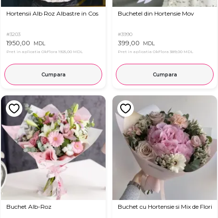
Hortensii Alb Roz Albastre in Cos
Buchetel din Hortensie Mov
#3203
#3990
1950,00
399,00
MDL
MDL
Pret in aplicatia OkFlora
1925,00 MDL
Pret in aplicatia OkFlora
389,00 MDL
Cumpara
Cumpara
Buchet Alb-Roz
Buchet cu Hortensie si Mix de Flori