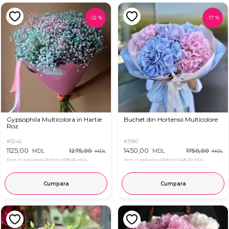
-
12
%
-
17
%
Gypsophila Multicolora in Hartie
Buchet din Hortensii Multicolore
Roz
#3242
#3180
1125,00
1450,00
1275,00
1750,00
MDL
MDL
MDL
MDL
Pret in aplicatia OkFlora
1095,00 MDL
Pret in aplicatia OkFlora
1425,00 MDL
Cumpara
Cumpara