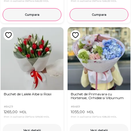
Pret in aplicatia OkFlora
545,00 MDL
Pret in aplicatia OkFlora
1245,00 MDL
Cumpara
Cumpara
Buchet de Lalele Albe si Rosii
Buchet de Primavara cu
Hortensie, Orhidee si Viburnum
#8429
#8489
1265,00
1055,00
MDL
MDL
Pret in aplicatia OkFlora
1219,00 MDL
Pret in aplicatia OkFlora
1035,00 MDL
Vezi detalii
Vezi detalii