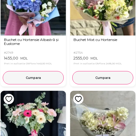
Buchet cu Hortensie Albastră și
Buchet Mixt cu Hortensie
Eustome
#2749
#2754
1455,00
2555,00
MDL
MDL
Pret in aplicatia OkFlora
1443,00 MDL
Pret in aplicatia OkFlora
2495,00 MDL
Cumpara
Cumpara