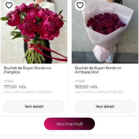
Buchet de Bujori Bordo cu
Buchet de Bujori Bordo in
Panglica
Ambalaj Roz
#7665
#7668
777,00
925,00
MDL
MDL
Pret in aplicatia OkFlora
735,00 MDL
Pret in aplicatia OkFlora
875,00 MDL
Vezi detalii
Vezi detalii
Vezi mai mult