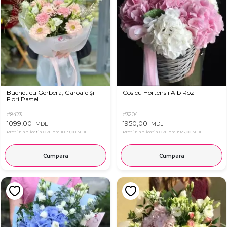
Buchet cu Gerbera, Garoafe și
Cos cu Hortensii Alb Roz
Flori Pastel
#8423
#3204
1099,00
1950,00
MDL
MDL
Pret in aplicatia OkFlora
1089,00 MDL
Pret in aplicatia OkFlora
1925,00 MDL
Cumpara
Cumpara