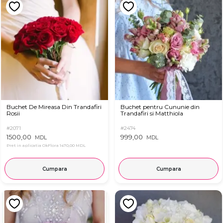
Buchet De Mireasa Din Trandafiri
Buchet pentru Cununie din
Rosii
Trandafiri si Matthiola
#2071
#2474
1500,00
999,00
MDL
MDL
Pret in aplicatia OkFlora
1470,00 MDL
Cumpara
Cumpara