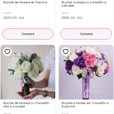
Buchet de Mireasa de Toamna
Buchet mireasă cu trandafiri și
cale albe
#2388
#8172
2500,00
2650,00
MDL
MDL
Cumpara
Cumpara
Buchet de Mireasă cu Trandafiri
Buchetul Miresei din Trandafiri si
Albi și Eucalipt
Eustome
#8019
#1653