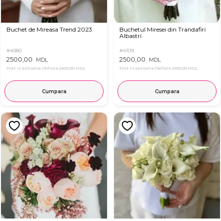
Buchet de Mireasa Trend 2023
Buchetul Miresei din Trandafiri
Albastri
#4080
#4109
2500,00
2500,00
MDL
MDL
Pret in aplicatia OkFlora
2400,00 MDL
Pret in aplicatia OkFlora
2450,00 MDL
Cumpara
Cumpara