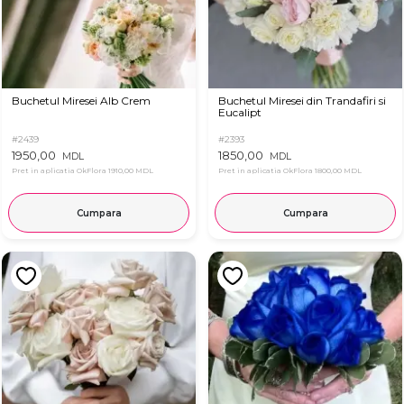
Buchetul Miresei Alb Crem
Buchetul Miresei din Trandafiri si
Eucalipt
#2439
#2393
1950,00
1850,00
MDL
MDL
Pret in aplicatia OkFlora
1910,00 MDL
Pret in aplicatia OkFlora
1800,00 MDL
Cumpara
Cumpara