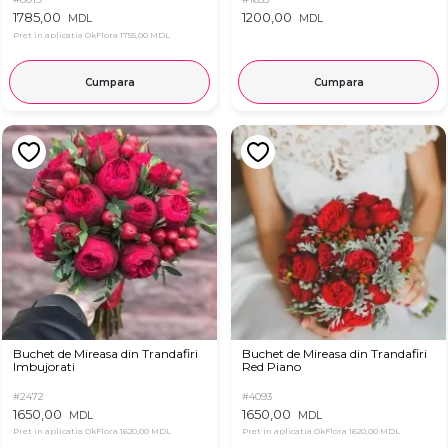
1785,00
1200,00
MDL
MDL
Pret in aplicatia OkFlora
1755,00 MDL
Cumpara
Cumpara
Buchet de Mireasa din Trandafiri
Buchet de Mireasa din Trandafiri
Imbujorati
Red Piano
#2472
#4093
1650,00
1650,00
MDL
MDL
Pret in aplicatia OkFlora
1620,00 MDL
Pret in aplicatia OkFlora
1620,00 MDL