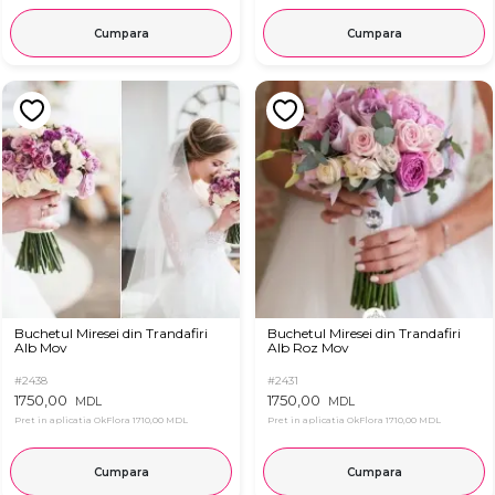
Cumpara
Cumpara
Buchetul Miresei din Trandafiri
Buchetul Miresei din Trandafiri
Alb Mov
Alb Roz Mov
#2438
#2431
1750,00
1750,00
MDL
MDL
Pret in aplicatia OkFlora
1710,00 MDL
Pret in aplicatia OkFlora
1710,00 MDL
Cumpara
Cumpara