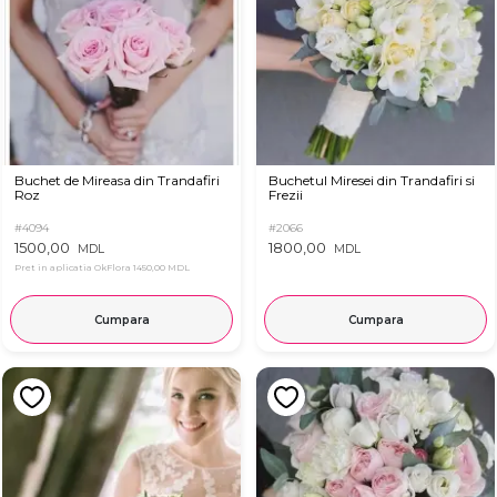
Buchet de Mireasa din Trandafiri
Buchetul Miresei din Trandafiri si
Roz
Frezii
#4094
#2066
1500,00
1800,00
MDL
MDL
Pret in aplicatia OkFlora
1450,00 MDL
Cumpara
Cumpara