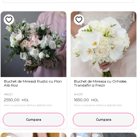
Buchet de Mireasă Rustic cu Flori
Buchet de Mireasa cu Orhidee,
Alb Roz
Trandafiri si Frezii
#8021
#4037
2550,00
1650,00
MDL
MDL
Pret in aplicatia OkFlora
2520,00 MDL
Pret in aplicatia OkFlora
1620,00 MDL
Cumpara
Cumpara