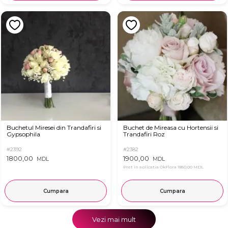
Buchetul Miresei din Trandafiri si
Buchet de Mireasa cu Hortensii si
Gypsophila
Trandafiri Roz
#2392
#2382
1800,00
1900,00
MDL
MDL
Pret in aplicatia OkFlora
1850,00 MDL
Cumpara
Cumpara
Vezi mai mult