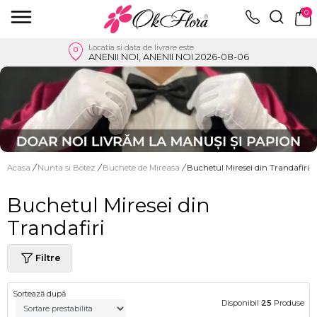
0
Locatia si data de livrare este
ANENII NOI, ANENII NOI 2026-08-06
Acasa
/
Nunta si Botez
/
Buchete de Mireasa
/
Buchetul Miresei din Trandafiri
Buchetul Miresei din
Trandafiri
Filtre
Sortează după
Disponibil
25
Produse