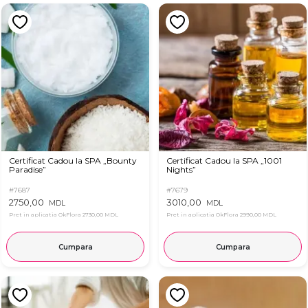
Certificat Cadou la SPA „Bounty
Certificat Cadou la SPA „1001
Paradise”
Nights”
#7687
#7679
2750,00
3010,00
MDL
MDL
Pret in aplicatia OkFlora
2730,00 MDL
Pret in aplicatia OkFlora
2990,00 MDL
Cumpara
Cumpara