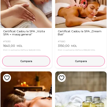
Certificat Cadou la SPA „Vizita
Certificat Cadou la SPA „Dream
SPA + masaj general”
Bali”
#7690
#7680
1640,00
3150,00
MDL
MDL
Pret in aplicatia OkFlora
1620,00 MDL
Pret in aplicatia OkFlora
3130,00 MDL
Cumpara
Cumpara