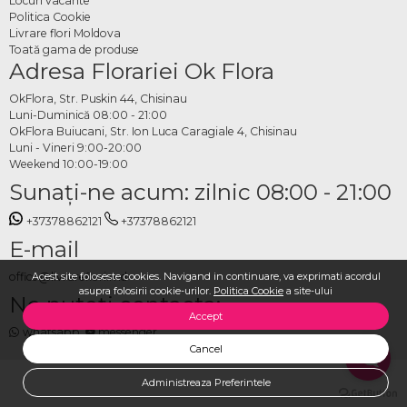
Locuri vacante
Politica Cookie
Livrare flori Moldova
Toată gama de produse
Adresa Florariei Ok Flora
OkFlora, Str. Puskin 44, Chisinau
Luni-Duminică 08:00 - 21:00
OkFlora Buiucani, Str. Ion Luca Caragiale 4, Chisinau
Luni - Vineri 9:00-20:00
Weekend 10:00-19:00
Sunaţi-ne acum: zilnic 08:00 - 21:00
+37378862121
+37378862121
E-mail
Acest site foloseste cookies. Navigand in continuare, va exprimati acordul
office@livrareflori.md
asupra folosirii cookie-urilor.
Politica Cookie
a site-ului
Ne puteți contacta:
Accept
whatsapp
,
messenger
Cancel
Administreaza Preferintele