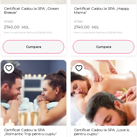
Certificat Cadou la SPA „Ocean
Certificat Cadou la SPA „Happy
Breeze”
Mama”
#7685
#7681
2740,00
2740,00
MDL
MDL
Pret in aplicatia OkFlora
2720,00 MDL
Pret in aplicatia OkFlora
2720,00 MDL
Cumpara
Cumpara
Certificat Cadou la SPA
Certificat Cadou la SPA „Love is...
„Romantic Trip pentru cuplu”
pentru cuplu”