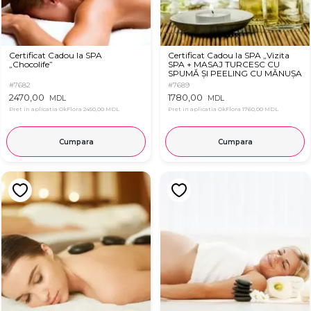
Certificat Cadou la SPA
Certificat Cadou la SPA „Vizita
„Chocolife”
SPA + MASAJ TURCESC CU
SPUMĂ ȘI PEELING CU MĂNUȘA
KESE”
#7682
#7689
2470,00
1780,00
MDL
MDL
Pret in aplicatia OkFlora
2450,00 MDL
Pret in aplicatia OkFlora
1760,00 MDL
Cumpara
Cumpara