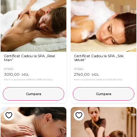
Certificat Cadou la SPA „Real
Certificat Cadou la SPA „Silk
Man”
Velvet”
#7683
#7684
3010,00
2740,00
MDL
MDL
Pret in aplicatia OkFlora
2990,00 MDL
Pret in aplicatia OkFlora
2720,00 MDL
Cumpara
Cumpara