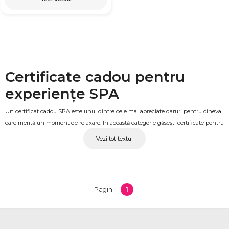
Certificate cadou pentru
experiențe SPA
Un certificat cadou SPA este unul dintre cele mai apreciate daruri pentru cineva
care merită un moment de relaxare. În această categorie găsești certificate pentru
masaj, vizite SPA, pachete de relaxare individuală și pachete special concepute
Vezi tot textul
pentru cupluri. Fiecare certificat este livrat fizic, într-un plic cadou, gata de oferit
fără alte pregătiri suplimentare.
Pachete pentru fiecare tip de
1
destinatar
Pagini
Oferta acoperă o gamă variată de experiențe: de la sesiuni de masaj general și
tratamente cu pietre fierbinți, la pachete SPA cu tematică romantică pentru doi