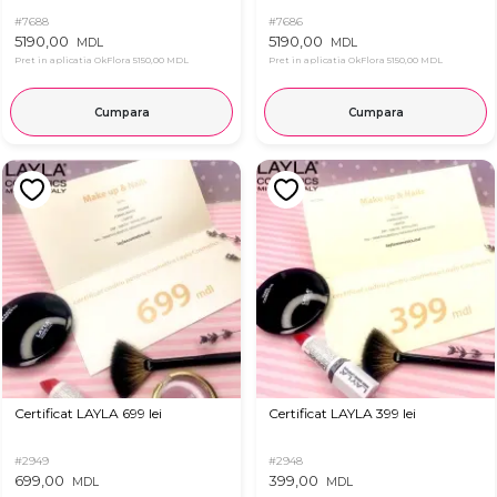
#7688
#7686
5190,00
5190,00
MDL
MDL
Pret in aplicatia OkFlora
5150,00 MDL
Pret in aplicatia OkFlora
5150,00 MDL
Cumpara
Cumpara
Certificat LAYLA 699 lei
Certificat LAYLA 399 lei
#2949
#2948
699,00
399,00
MDL
MDL