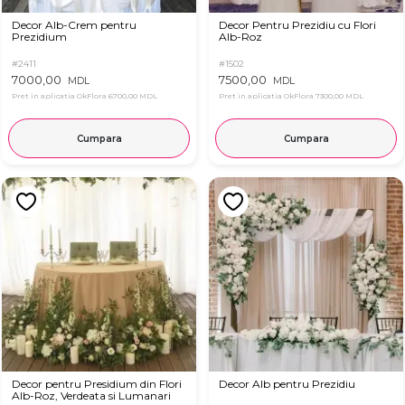
Decor Alb-Crem pentru
Decor Pentru Prezidiu cu Flori
Prezidium
Alb-Roz
#2411
#1502
7000,00
7500,00
MDL
MDL
Pret in aplicatia OkFlora
6700,00 MDL
Pret in aplicatia OkFlora
7300,00 MDL
Cumpara
Cumpara
Decor pentru Presidium din Flori
Decor Alb pentru Prezidiu
Alb-Roz, Verdeata si Lumanari