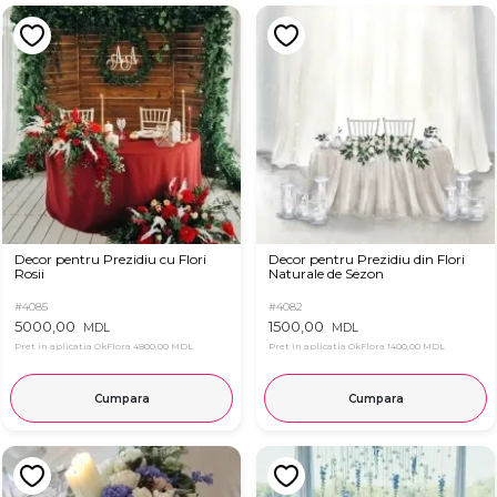
Decor pentru Prezidiu cu Flori
Decor pentru Prezidiu din Flori
Rosii
Naturale de Sezon
#4085
#4082
5000,00
1500,00
MDL
MDL
Pret in aplicatia OkFlora
4800,00 MDL
Pret in aplicatia OkFlora
1400,00 MDL
Cumpara
Cumpara