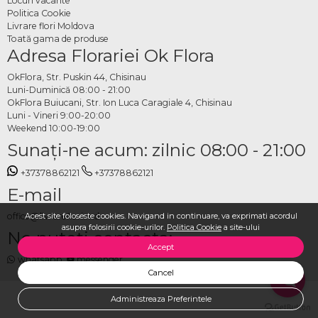
Locuri vacante
adresa de livrare și plasezi comanda. Echipa OkFlora se ocupă de pregătirea
Politica Cookie
tuturor aranjamentelor din flori proaspete și de livrare la timp, astfel încât
Livrare flori Moldova
Toată gama de produse
prezidiul să fie exact așa cum ți l-ai imaginat pentru cel mai important moment
Adresa Florariei Ok Flora
al zilei.
OkFlora, Str. Puskin 44, Chisinau
Luni-Duminică 08:00 - 21:00
OkFlora Buiucani, Str. Ion Luca Caragiale 4, Chisinau
Luni - Vineri 9:00-20:00
Weekend 10:00-19:00
Sunaţi-ne acum: zilnic 08:00 - 21:00
+37378862121
+37378862121
E-mail
Acest site foloseste cookies. Navigand in continuare, va exprimati acordul
office@livrareflori.md
asupra folosirii cookie-urilor.
Politica Cookie
a site-ului
Ne puteți contacta:
Accept
whatsapp
,
messenger
Cancel
Administreaza Preferintele