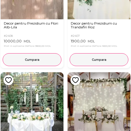
Decor pentru Prezidium cu Flori
Decor pentru Prezidium cu
Alb-Lila
Trandafiri Roz
#2408
#2407
10000,00
1900,00
MDL
MDL
Pret in aplicatia OkFlora
9800,00 MDL
Pret in aplicatia OkFlora
1800,00 MDL
Cumpara
Cumpara