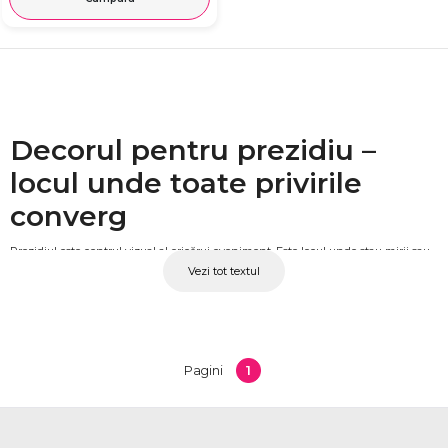
Decorul pentru prezidiu –
locul unde toate privirile
converg
Prezidiul este centrul vizual al oricărui eveniment. Este locul unde stau mirii sau
Vezi tot textul
părinții, unde se fac fotografiile de referință și unde decorul floral are cel mai
mare impact. Un aranjament floral bine gândit pentru prezidiu, fie că vorbim de
flori pe masă, arc floral, perdea florală sau fundal decorat, transformă întregul
spațiu și dă tonul estetic al evenimentului. La OkFlora găsești soluții florale
complete pentru decorarea prezidiului la nuntă și botez.
1
Pagini
Decor pentru prezidiu
ANENII NOI la nuntă și botez