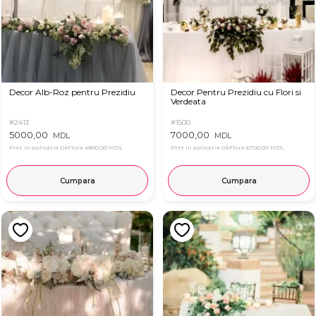
Decor Alb-Roz pentru Prezidiu
Decor Pentru Prezidiu cu Flori si
Verdeata
#2413
#1500
5000,00
7000,00
MDL
MDL
Pret in aplicatia OkFlora
4800,00 MDL
Pret in aplicatia OkFlora
6700,00 MDL
Cumpara
Cumpara