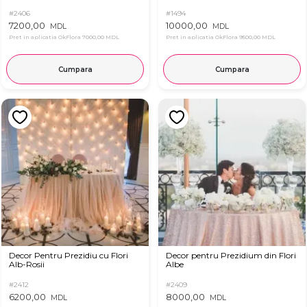
#2406
#1494
7200,00
10000,00
MDL
MDL
Pret in aplicatia OkFlora
7000,00 MDL
Pret in aplicatia OkFlora
9500,00 MDL
Cumpara
Cumpara
Decor Pentru Prezidiu cu Flori
Decor pentru Prezidium din Flori
Alb-Rosii
Albe
#2412
#2409
6200,00
8000,00
MDL
MDL