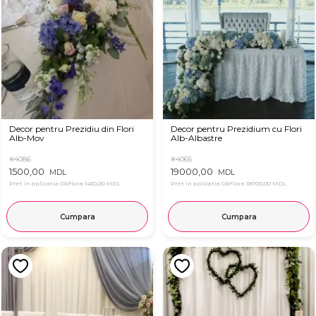
Decor pentru Prezidiu din Flori
Decor pentru Prezidium cu Flori
Alb-Mov
Alb-Albastre
#4086
#4065
1500,00
19000,00
MDL
MDL
Pret in aplicatia OkFlora
1450,00 MDL
Pret in aplicatia OkFlora
18700,00 MDL
Cumpara
Cumpara