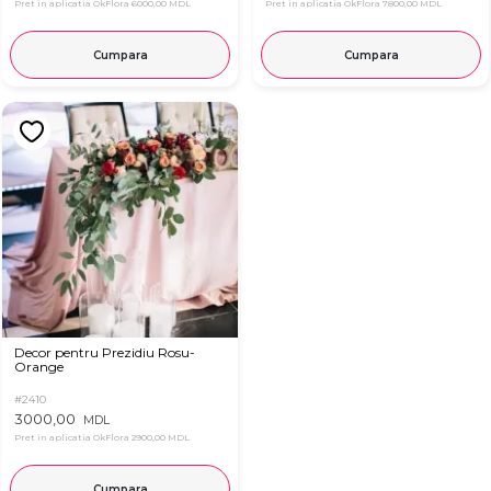
Pret in aplicatia OkFlora
6000,00 MDL
Pret in aplicatia OkFlora
7800,00 MDL
Cumpara
Cumpara
Decor pentru Prezidiu Rosu-
Orange
#2410
3000,00
MDL
Pret in aplicatia OkFlora
2900,00 MDL
Cumpara