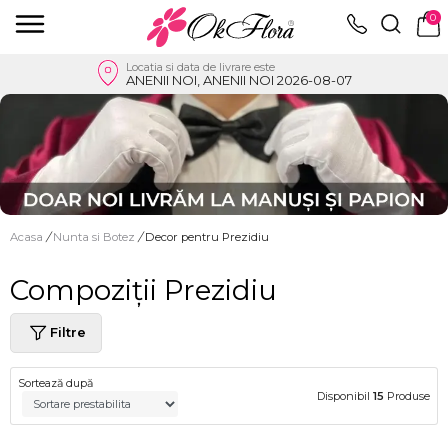
0
Locatia si data de livrare este
ANENII NOI, ANENII NOI 2026-08-07
Acasa
/
Nunta si Botez
/
Decor pentru Prezidiu
Compoziții Prezidiu
Filtre
Sortează după
Disponibil
15
Produse