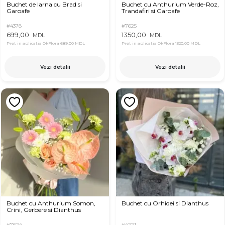
Buchet de Iarna cu Brad si
Buchet cu Anthurium Verde-Roz,
Garoafe
Trandafiri si Garoafe
#4378
#7625
699,00
1350,00
MDL
MDL
Pret in aplicatia OkFlora
689,00 MDL
Pret in aplicatia OkFlora
1320,00 MDL
Vezi detalii
Vezi detalii
Buchet cu Anthurium Somon,
Buchet cu Orhidei si Dianthus
Crini, Gerbere si Dianthus
#7624
#4221