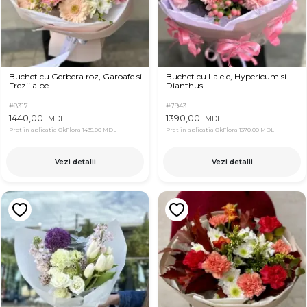
Buchet cu Gerbera roz, Garoafe si
Buchet cu Lalele, Hypericum si
Frezii albe
Dianthus
#8317
#7943
1440,00
1390,00
MDL
MDL
Pret in aplicatia OkFlora
1435,00 MDL
Pret in aplicatia OkFlora
1370,00 MDL
Vezi detalii
Vezi detalii