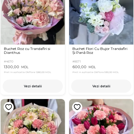
Buchet Roz cu Trandafiri si
Buchet Flori Cu Bujor Trandafiri
Dianthus
Și Pană Roz
#4670
#8571
1300,00
600,00
MDL
MDL
Pret in aplicatia OkFlora
1280,00 MDL
Pret in aplicatia OkFlora
590,00 MDL
Vezi detalii
Vezi detalii