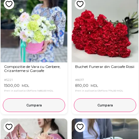
Compozitie de Vara cu Gerbere,
Buchet Funerar din Garoafe Rosii
Crizanteme si Garoafe
#5221
#8017
1500,00
810,00
MDL
MDL
Pret in aplicatia OkFlora
1480,00 MDL
Pret in aplicatia OkFlora
774,00 MDL
Cumpara
Cumpara