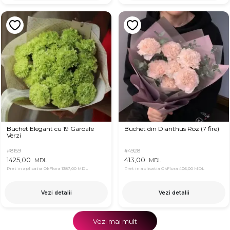
Buchet Elegant cu 19 Garoafe
Buchet din Dianthus Roz (7 fire)
Verzi
#8159
#4928
1425,00
413,00
MDL
MDL
Pret in aplicatia OkFlora
1387,00 MDL
Pret in aplicatia OkFlora
406,00 MDL
Vezi detalii
Vezi detalii
Vezi mai mult