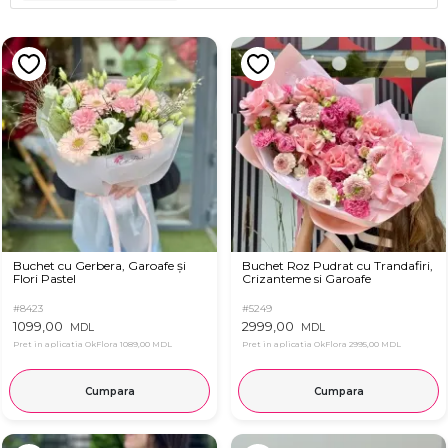
Buchet cu Gerbera, Garoafe și
Buchet Roz Pudrat cu Trandafiri,
Flori Pastel
Crizanteme si Garoafe
#8423
#5249
1099,00
2999,00
MDL
MDL
Pret in aplicatia OkFlora
1089,00 MDL
Pret in aplicatia OkFlora
2995,00 MDL
Cumpara
Cumpara