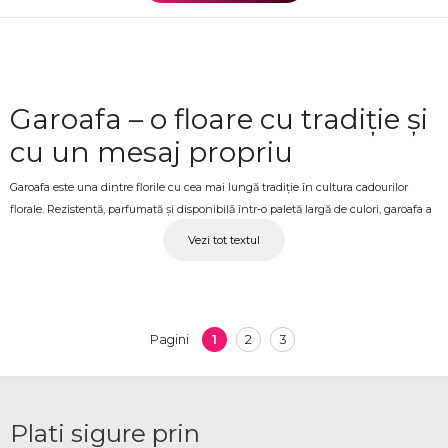
Garoafa – o floare cu tradiție și
cu un mesaj propriu
Garoafa este una dintre florile cu cea mai lungă tradiție în cultura cadourilor
florale. Rezistentă, parfumată și disponibilă într-o paletă largă de culori, garoafa a
rămas o alegere frecventă tocmai pentru că funcționează în contexte foarte
Vezi tot textul
diferite: de la buchete pentru mama sau bunica, până la aranjamente funerare,
compoziții de eveniment sau buchete vesele pentru prieteni. La OkFlora,
garoafele sunt disponibile în buchete clasice și compoziții florale, cu flori
proaspete selecționate și o prezentare îngrijită.
1
2
3
Pagini
Buchete cu garoafe cu livrare
ANENII NOI – pentru ocazii cu
tradiție
Plati sigure prin