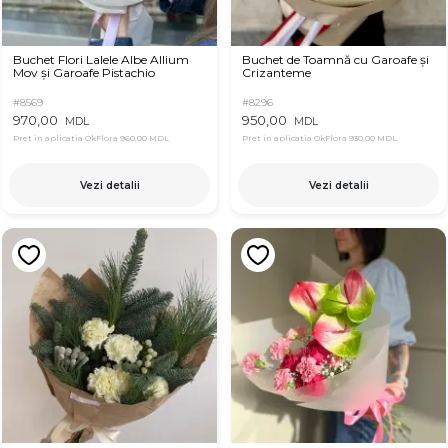
Buchet Flori Lalele Albe Allium
Buchet de Toamnă cu Garoafe și
Mov și Garoafe Pistachio
Crizanteme
#8569
#8296
970,00
950,00
MDL
MDL
Pret in aplicatia OkFlora
960,00 MDL
Pret in aplicatia OkFlora
930,00 MDL
Vezi detalii
Vezi detalii