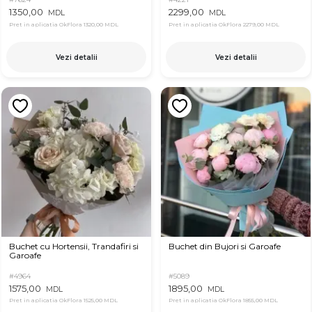
1350,00
2299,00
MDL
MDL
Pret in aplicatia OkFlora
1320,00 MDL
Pret in aplicatia OkFlora
2279,00 MDL
Vezi detalii
Vezi detalii
Buchet cu Hortensii, Trandafiri si
Buchet din Bujori si Garoafe
Garoafe
#4964
#5089
1575,00
1895,00
MDL
MDL
Pret in aplicatia OkFlora
1525,00 MDL
Pret in aplicatia OkFlora
1855,00 MDL