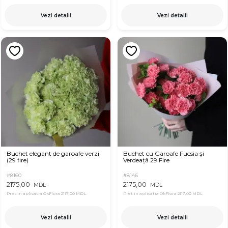
Vezi detalii
Vezi detalii
Buchet elegant de garoafe verzi
Buchet cu Garoafe Fucsia și
(29 fire)
Verdeață 29 Fire
#8160
#8146
2175,00
2175,00
MDL
MDL
Pret in aplicatia OkFlora
2117,00 MDL
Pret in aplicatia OkFlora
2117,00 MDL
Vezi detalii
Vezi detalii