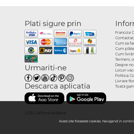
ușor diferite
Coma
Plati sigure prin
Infor
Poți alege b
Franciza 
data și inter
Contactaţ
Cum sa fa
Cum plăte
Cum livră
Termeni, co
Despre no
Urmariti-ne
Locuri va
Politica C
Livrare fl
Descarca aplicatia
Toată gam
2025, OkFlora Moldova
Acest site foloseste cookies. Navigand in continu