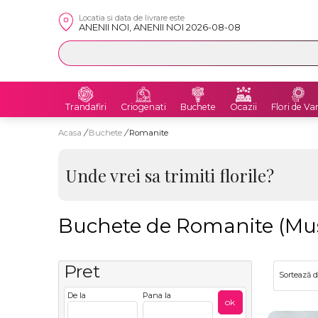
Locatia si data de livrare este
ANENII NOI, ANENII NOI 2026-08-08
Trandafiri
Criogenati
Buchete
Ocazii
Flori de Va
Acasa
/
Buchete
/
Romanite
Unde vrei sa trimiti florile?
Buchete de Romanite (Mus
Pret
Sortează 
De la
Pana la
ok