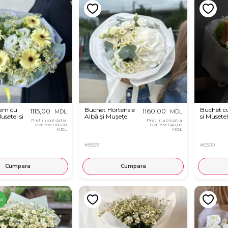
rem cu
Buchet Hortensie
Buchet c
1115,00
1160,00
MDL
MDL
usetel si
Albă și Mușețel
si Musetel
Pret in aplicatia
Pret in aplicatia
OkFlora
1105,00
OkFlora
1140,00
MDL
MDL
#8559
#5300
Cumpara
Cumpara
w