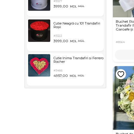
#3327
3999,00
MDL
MDL
Buchet R
Cutie Neagră cu 101 Trandafiri
Trandafir 
Roșii
Garoafe și
#3322
3999,00
MDL
MDL
#8564
Cutie Inima Trandafiri si Ferrero
Rocher
#3466
4957,00
MDL
MDL
Buchet de