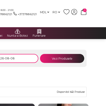
:00 - 21:00
0
MDL
RO
78862121
+37378862121
ei
Nunta si Botez
Funerare
Vezi Produsele
Disponibil
42
Produse