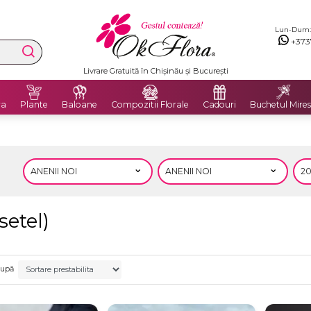
Lun-Dum: 8
+373
Livrare Gratuită în Chișinău și București
ra
Plante
Baloane
Compozitii Florale
Cadouri
Buchetul Mires
etel)
după