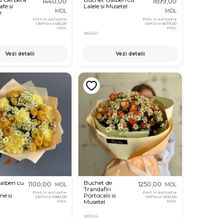
1440,00
1699,00
fe si
Lalele si Musetel
MDL
MDL
e
Pret in aplicatia
Pret in aplicatia
OkFlora
1435,00
OkFlora
1679,00
MDL
MDL
#8401
Vezi detalii
Vezi detalii
alben cu
Buchet de
1100,00
1250,00
MDL
MDL
Trandafiri
Pret in aplicatia
Pret in aplicatia
me si
Portocalii si
OkFlora
1080,00
OkFlora
1200,00
Musetel
MDL
MDL
#8104