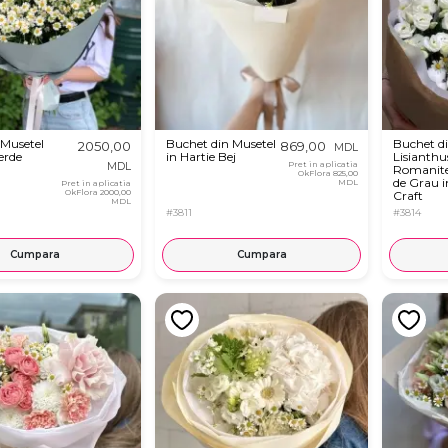
 Musetel
Buchet din Musetel
Buchet d
2050,00
869,00
MDL
erde
in Hartie Bej
Lisianthu
Pret in aplicatia
MDL
Romanite 
OkFlora
825,00
de Grau i
MDL
Pret in aplicatia
OkFlora
2000,00
Craft
MDL
#3811
#3814
Cumpara
Cumpara