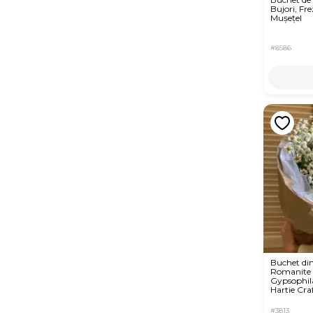
Bujori, Frez
Mușețel
#8586
Buchet di
Romanite 
Gypsophil
Hartie Cra
#3813