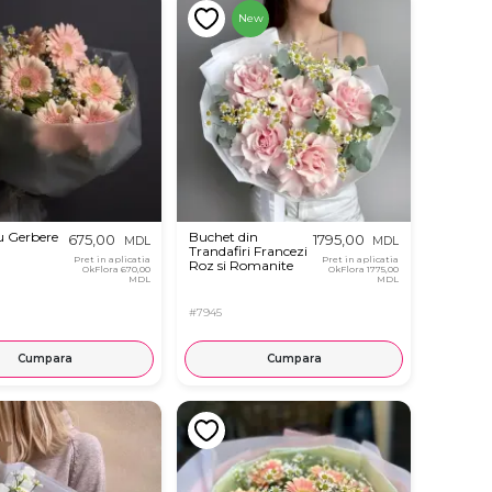
New
u Gerbere
Buchet din
675,00
1795,00
MDL
MDL
Trandafiri Francezi
Pret in aplicatia
Pret in aplicatia
Roz si Romanite
OkFlora
670,00
OkFlora
1775,00
MDL
MDL
#7945
Cumpara
Cumpara