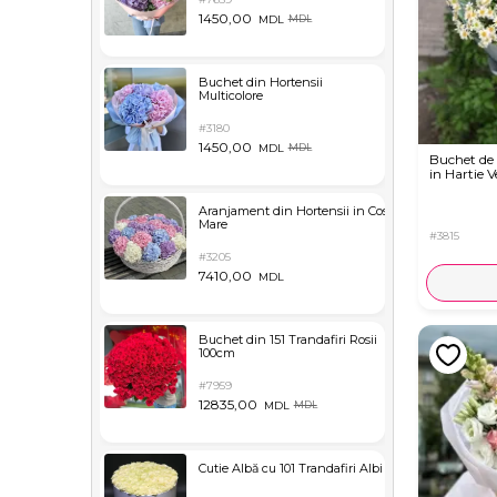
1450,00
MDL
MDL
Buchet din Hortensii
Multicolore
#3180
1450,00
MDL
MDL
Buchet de
in Hartie V
Aranjament din Hortensii in Cos
Mare
#3815
#3205
7410,00
MDL
Buchet din 151 Trandafiri Rosii
100cm
#7959
12835,00
MDL
MDL
Cutie Albă cu 101 Trandafiri Albi