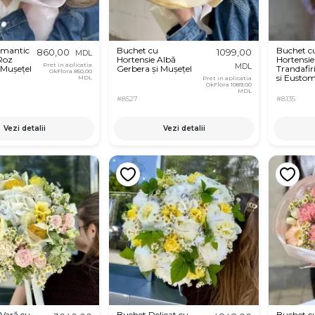
omantic
Buchet cu
Buchet c
860,00
1099,00
MDL
Roz
Hortensie Albă
Hortensie
Pret in aplicatia
MDL
 Mușețel
Gerbera și Mușețel
Trandafiri
OkFlora
850,00
si Eusto
MDL
Pret in aplicatia
OkFlora
1089,00
MDL
#8527
#8135
Vezi detalii
Vezi detalii
 Vară cu
Buchet Delicat cu
Buchet c