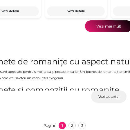
Vezi detalii
Vezi detalii
Vezi mai mult
ete de romanițe cu aspect natu
unt apreciate pentru simplitatea și prospețimea lor. Un buchet de romanițe transmite na
are vrei să oferi un cadou fără exagerări.
ete și compoziții cu romanițe
Vezi tot textul
ategorie găsești atât buchete clasice de romanițe, cât și compoziții florale realizate în d
ri, oferind un aspect lejer și plăcut.
ete Romanițe ANENII NOI pentru
1
2
3
Pagini
 romanițe sunt potrivite pentru aniversări, surprize spontane sau gesturi de apreciere.