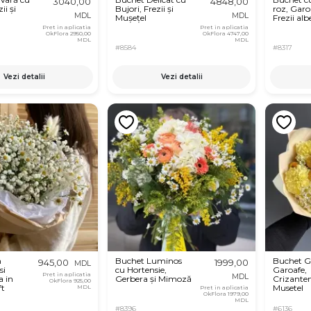
3040,00
4848,00
ii și
Bujori, Frezii și
roz, Garoa
MDL
MDL
Mușețel
Frezii alb
Pret in aplicatia
Pret in aplicatia
OkFlora
2950,00
OkFlora
4747,00
MDL
MDL
#8584
#8317
Vezi detalii
Vezi detalii
n
Buchet Luminos
Buchet G
945,00
1999,00
MDL
si
cu Hortensie,
Garoafe,
Pret in aplicatia
MDL
a in
Gerbera și Mimoză
Crizante
OkFlora
925,00
ft
Musetel
MDL
Pret in aplicatia
OkFlora
1979,00
MDL
#8396
#6136