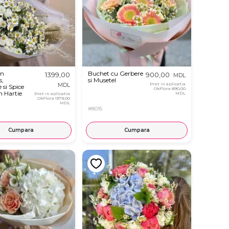
in
Buchet cu Gerbere
1399,00
900,00
MDL
s,
si Musetel
Pret in aplicatia
MDL
si Spice
OkFlora
890,00
n Hartie
MDL
Pret in aplicatia
OkFlora
1379,00
MDL
#8015
Cumpara
Cumpara