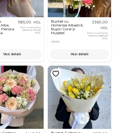
u
Buchet cu
1185,00
3360,00
MDL
 Alba,
Hortensie Albastră,
Pret in aplicatia
MDL
 Piersica
Bujori Coral și
OkFlora
1175,00
ma
Mușețel
MDL
Pret in aplicatia
OkFlora
3260,00
MDL
#8585
Vezi detalii
Vezi detalii
u Gerbera
Buchet Galben cu