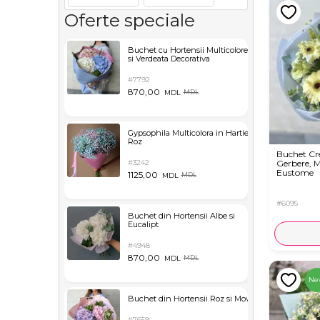
Oferte speciale
Buchet cu Hortensii Multicolore
si Verdeata Decorativa
#7792
870,00
MDL
MDL
Gypsophila Multicolora in Hartie
Roz
Buchet C
#3242
Gerbere, M
Eustome
1125,00
MDL
MDL
#6095
Buchet din Hortensii Albe si
Eucalipt
#4948
870,00
MDL
MDL
Ne
Buchet din Hortensii Roz si Mov
#7659