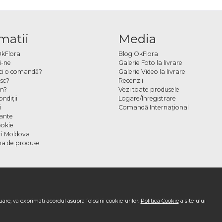
lor contexte.
ndă online și livrare ANENII NO
matii
Media
uchetul sau compoziția cu romanițe direct online și poți adăuga un mesaj personalizat
OkFlora
Blog OkFlora
valul selectat.
i-ne
Galerie Foto la livrare
ci o comandă?
Galerie Video la livrare
sc?
Recenzii
m?
Vezi toate produsele
ndiţii
Logare/Înregistrare
i
Comandă Internațional
cante
ookie
ori Moldova
a de produse
are, va exprimati acordul asupra folosirii cookie-urilor.
Politica Cookie
a site-ului