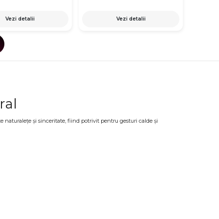
Vezi detalii
Vezi detalii
ral
turalețe și sinceritate, fiind potrivit pentru gesturi calde și
iferite stiluri. Romanițele pot fi combinate cu alte flori sau aranjate în
 diverse ocazii
 Datorită aspectului lor simplu și luminos, aceste flori se adaptează