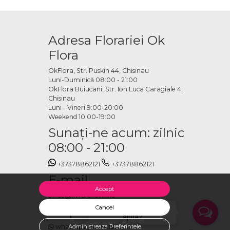
I
Adresa Florariei Ok
. OkFlora oferă un proces de comandă clar, adaptat pentru livrare la
Flora
OkFlora, Str. Puskin 44, Chisinau
Luni-Duminică 08:00 - 21:00
OkFlora Buiucani, Str. Ion Luca Caragiale 4,
Chisinau
Luni - Vineri 9:00-20:00
Weekend 10:00-19:00
Sunaţi-ne acum: zilnic
08:00 - 21:00
+37378862121
+37378862121
E-mail
Accept
office@livrareflori.md
Ne puteți contacta:
Cancel
Salut, cu ce te putem
ajuta?
whatsapp
,
messenger
Administreaza Preferintele