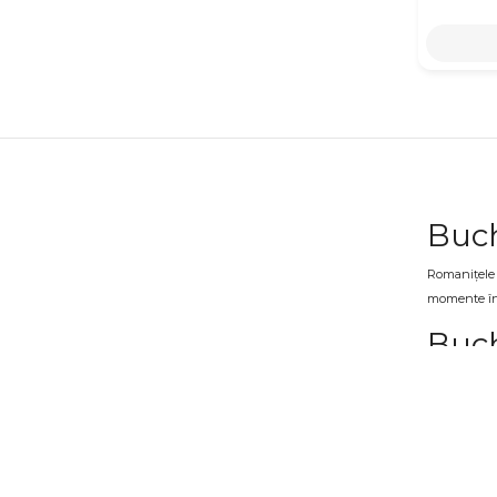
Buch
Romanițele s
momente în c
Buch
În această c
cutii și coșu
Buch
Buchetele de