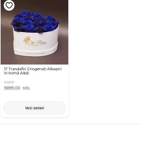
17 Trandafiri Criogenați Albaștri
în Inimă Albă
#2639
5699,00
MDL
Vezi detalii