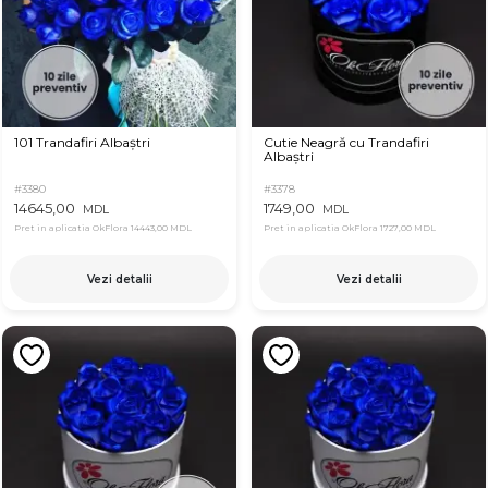
101 Trandafiri Albaștri
Cutie Neagră cu Trandafiri
Albaștri
#3380
#3378
14645,00
1749,00
MDL
MDL
Pret in aplicatia OkFlora
14443,00 MDL
Pret in aplicatia OkFlora
1727,00 MDL
Vezi detalii
Vezi detalii