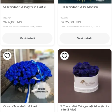
51 Trandafiri Albaștri în Hârtie
101 Trandafiri Albi Albastri
#3379
#3376
7497,00
12625,00
MDL
MDL
Pret in aplicatia OkFlora
7395,00 MDL
Pret in aplicatia OkFlora
12423,00 MDL
Vezi detalii
Vezi detalii
Cos cu Trandafiri Albastri
9 Trandafiri Criogenați Albaștri în
Inimă Albă