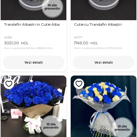
Trandafiri Albastri in Cutie Alba
Cutie cu Trandafiri Albaștri
#3381
#3177
3021,00
1749,00
MDL
MDL
Pret in aplicatia OkFlora
2983,00 MDL
Pret in aplicatia OkFlora
1727,00 MDL
Vezi detalii
Vezi detalii