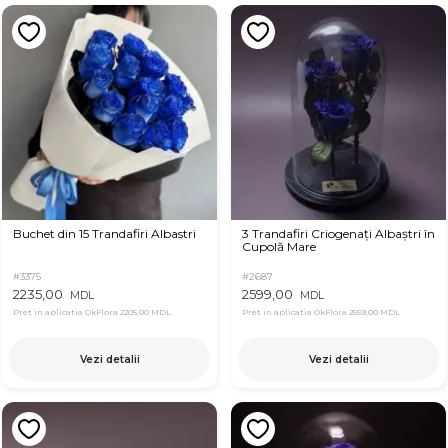
Buchet din 15 Trandafiri Albastri
3 Trandafiri Criogenați Albaștri în
Cupolă Mare
#3375
#2687
2235,00
2599,00
MDL
MDL
Pret in aplicatia OkFlora
2205,00 MDL
Pret in aplicatia OkFlora
2559,00 MDL
Vezi detalii
Vezi detalii