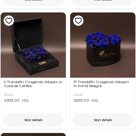
9 Trandafiri Criogenați Albaștri în
17 Trandafiri Criogenați Albaștri
Cutie de Catifea
în Inimă Neagră
#2645
#2638
4599,00
5699,00
MDL
MDL
Vezi detalii
Vezi detalii