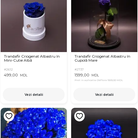
Trandafir Criogenat Albastru în
Trandafir Criogenat Albastru în
Mini-Cutie Albă
Cupolă Mare
#2612
#2737
499,00
1599,00
MDL
MDL
Pret in aplicatia OkFlora
1559,00 MDL
Vezi detalii
Vezi detalii