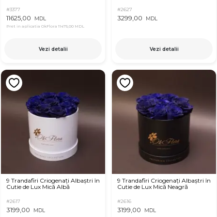
#3377
#2627
11625,00
3299,00
MDL
MDL
Pret in aplicatia OkFlora
11475,00 MDL
Vezi detalii
Vezi detalii
9 Trandafiri Criogenați Albaștri în
9 Trandafiri Criogenați Albaștri în
Cutie de Lux Mică Albă
Cutie de Lux Mică Neagră
#2617
#2616
3199,00
3199,00
MDL
MDL