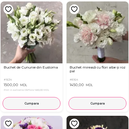
Buchet de Cununie din Eustoma
Buchet mireasă cu flori albe și roz
pal
#1634
#8164
1500,00
1450,00
MDL
MDL
Pret in aplicatia OkFlora
1450,00 MDL
Cumpara
Cumpara