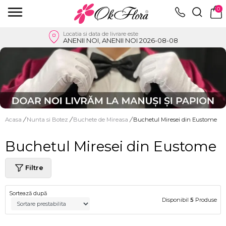
0
Locatia si data de livrare este
ANENII NOI, ANENII NOI 2026-08-08
Acasa
/
Nunta si Botez
/
Buchete de Mireasa
/
Buchetul Miresei din Eustome
Buchetul Miresei din Eustome
Filtre
Sortează după
Disponibil
5
Produse