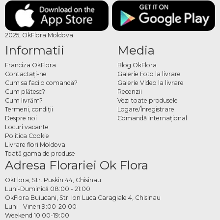
roz, mov, crem sau combinații mixte. Eustoma poate fi utilizată ca element
principal sau combinată cu trandafiri, frezii sau verdeață decorativă, pentru a crea
un buchet echilibrat și personalizat.
2025, OkFlora Moldova
Comandă online buchet
Informatii
Media
mireasă din eustoma
Franciza OkFlora
Blog OkFlora
Contactaţi-ne
Galerie Foto la livrare
Cum sa faci o comandă?
Galerie Video la livrare
Poți comanda buchetul miresei din eustoma direct online, alegând modelul
Cum plătesc?
Recenzii
potrivit preferințelor tale. Fiecare buchet este realizat cu atenție la detalii, pentru
Cum livrăm?
Vezi toate produsele
a completa armonios ținuta și atmosfera evenimentului. Sunt disponibile și
Termeni, condiţii
Logare/Înregistrare
opțiuni de personalizare pentru un rezultat unic.
Despre noi
Comandă Internațional
Locuri vacante
Politica Cookie
Livrare flori Moldova
Toată gama de produse
Adresa Florariei Ok Flora
OkFlora, Str. Puskin 44, Chisinau
Luni-Duminică 08:00 - 21:00
OkFlora Buiucani, Str. Ion Luca Caragiale 4, Chisinau
Luni - Vineri 9:00-20:00
Weekend 10:00-19:00