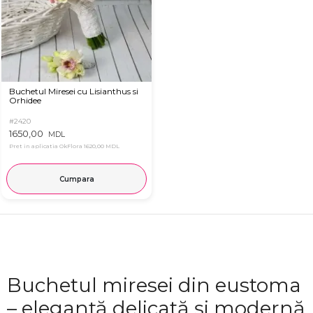
Buchetul Miresei cu Lisianthus si
Orhidee
#2420
1650,00
MDL
Pret in aplicatia OkFlora
1620,00 MDL
Cumpara
Buchetul miresei din eustoma
– eleganță delicată și modernă