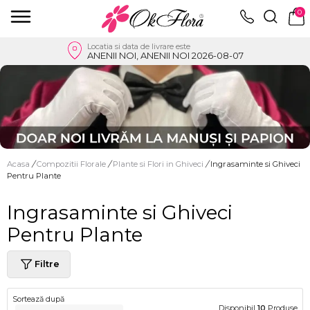
0
Locatia si data de livrare este
ANENII NOI, ANENII NOI 2026-08-07
Acasa
/
Compozitii Florale
/
Plante si Flori in Ghiveci
/
Ingrasaminte si Ghiveci
Pentru Plante
Ingrasaminte si Ghiveci
Pentru Plante
Filtre
Sortează după
Disponibil
10
Produse