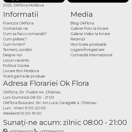
2025, OkFlora Moldova
pentru cele mature. Fiecare produs este ales pentru calitatea și utilitatea sa, astfel
Informatii
Media
încât plantele tale să beneficieze de condiții optime de creștere și un aspect
estetic îngrijit.
Franciza OkFlora
Blog OkFlora
Cum comanzi îngrășăminte și
Contactaţi-ne
Galerie Foto la livrare
Cum sa faci o comandă?
Galerie Video la livrare
ghivece online
Cum plătesc?
Recenzii
Cum livrăm?
Vezi toate produsele
Termeni, condiţii
Logare/Înregistrare
Alegi produsele dorite din categorie, specifici data și adresa de livrare și plasezi
Despre noi
Comandă Internațional
comanda. Echipa OkFlora se ocupă de ambalare și livrare ANENII NOI la timp,
Locuri vacante
astfel încât produsele să ajungă în perfectă stare și gata de utilizare imediat.
Politica Cookie
Livrare flori Moldova
Toată gama de produse
Adresa Florariei Ok Flora
OkFlora, Str. Puskin 44, Chisinau
Luni-Duminică 08:00 - 21:00
OkFlora Buiucani, Str. Ion Luca Caragiale 4, Chisinau
Luni - Vineri 9:00-20:00
Weekend 10:00-19:00
Sunaţi-ne acum: zilnic 08:00 - 21:00
+37378862121
+37378862121