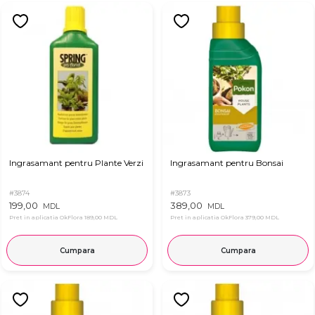
Ingrasamant pentru Plante Verzi
Ingrasamant pentru Bonsai
#3874
#3873
199,00
389,00
MDL
MDL
Pret in aplicatia OkFlora
189,00 MDL
Pret in aplicatia OkFlora
379,00 MDL
Cumpara
Cumpara