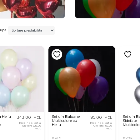
după
 Heliu
Set din Baloane
Set din B
343,00
195,00
MDL
MDL
Multicolore cu
Sidefate
Pret in aplicatia
Pret in aplicatia
e
Heliu
Multicolo
OkFlora
329,00
OkFlora
185,00
MDL
MDL
#3709
#3394