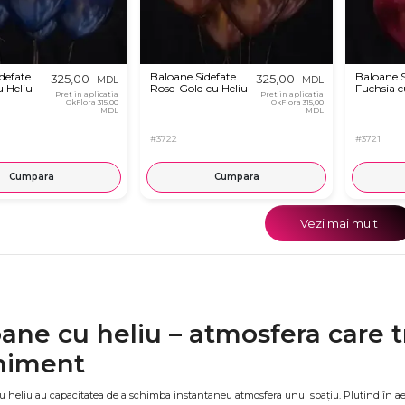
defate
Baloane Sidefate
Baloane S
325,00
325,00
MDL
MDL
u Heliu
Rose-Gold cu Heliu
Fuchsia c
Pret in aplicatia
Pret in aplicatia
OkFlora
315,00
OkFlora
315,00
MDL
MDL
#3722
#3721
Cumpara
Cumpara
Vezi mai mult
ane cu heliu – atmosfera care 
niment
 heliu au capacitatea de a schimba instantaneu atmosfera unui spațiu. Plutind în aer, 