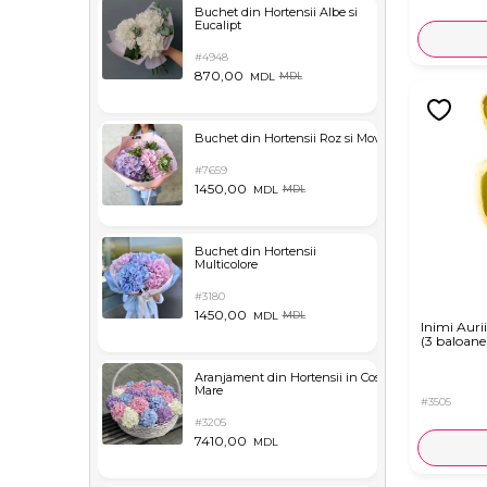
Buchet din Hortensii Albe si
Eucalipt
#4948
870,00
MDL
MDL
Buchet din Hortensii Roz si Mov
#7659
1450,00
MDL
MDL
Buchet din Hortensii
Multicolore
#3180
1450,00
MDL
MDL
Inimi Aurii
(3 baloane
Aranjament din Hortensii in Cos
Mare
#3505
#3205
7410,00
MDL