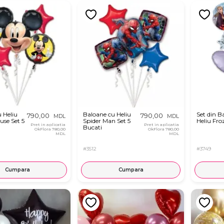
 Heliu
Baloane cu Heliu
Set din B
790,00
790,00
MDL
MDL
use Set 5
Spider Man Set 5
Heliu Fro
Pret in aplicatia
Pret in aplicatia
Bucati
OkFlora
780,00
OkFlora
780,00
MDL
MDL
#3512
#3749
Cumpara
Cumpara