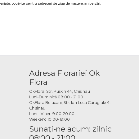
riate, potrivite pentru petreceri de ziua de naștere, aniversări,
 ocazii speciale
u completează perfect orice cadou sau aranjament floral și transformă
NOI la adresa indicată, la timp pentru momentul care contează.
hrome cu efect metalic, baloane mari și baloane mici, în culori standard
Adresa Florariei Ok
tema evenimentului, culorile dorite sau mesajul pe care vrei să îl
Flora
ine
OkFlora, Str. Puskin 44, Chisinau
Luni-Duminică 08:00 - 21:00
 în câteva minute. Echipa OkFlora se ocupă de pregătirea balonelor și de
OkFlora Buiucani, Str. Ion Luca Caragiale 4,
Chisinau
Luni - Vineri 9:00-20:00
Weekend 10:00-19:00
Sunaţi-ne acum: zilnic
08:00 - 21:00