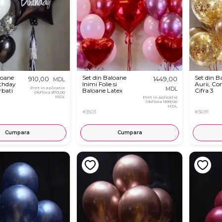
loane
Set din Baloane
Set din B
910,00
1449,00
MDL
thday
Inimi Folie si
Aurii, Con
Pret in aplicatia
MDL
rbati
Baloane Latex
Cifra 3
OkFlora
870,00
MDL
Pret in aplicatia
OkFlora
1399,00
MDL
#3503
#3691
Cumpara
Cumpara