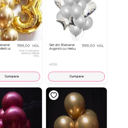
aloane
Set din Baloane
1199,00
999,00
MDL
MDL
fetti si
Argintii cu Heliu
Pret in aplicatia
OkFlora
1139,00
MDL
#3393
Cumpara
Cumpara