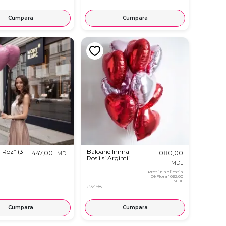
Cumpara
Cumpara
i Roz” (3
Baloane Inima
447,00
1080,00
MDL
Rosii si Argintii
MDL
Pret in aplicatia
OkFlora
1062,00
MDL
#3498
Cumpara
Cumpara