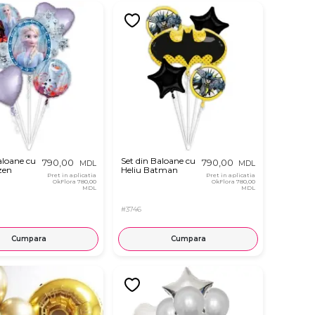
aloane cu
Set din Baloane cu
790,00
790,00
MDL
MDL
zen
Heliu Batman
Pret in aplicatia
Pret in aplicatia
OkFlora
780,00
OkFlora
780,00
MDL
MDL
#3746
Cumpara
Cumpara