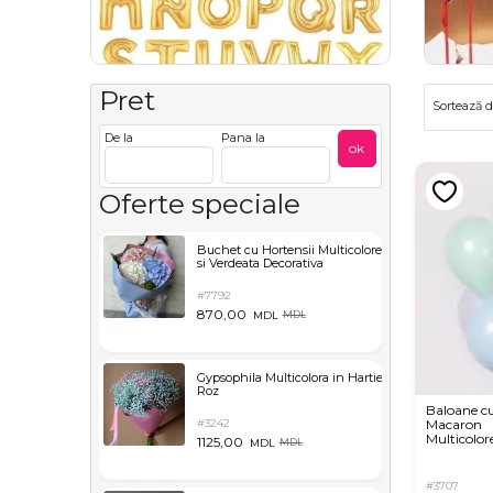
Pret
Sortează 
De la
Pana la
ok
Oferte speciale
Buchet cu Hortensii Multicolore
si Verdeata Decorativa
#7792
870,00
MDL
MDL
Gypsophila Multicolora in Hartie
Roz
Baloane cu
#3242
Macaron
Multicolor
1125,00
MDL
MDL
#3707