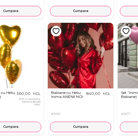
Cumpara
Cumpara
 cu Heliu
Baloane cu Heliu
Set ”Inim
360,00
840,00
MDL
MDL
)
Inima ANENII NOI
Baloane)
Pret in aplicatia
OkFlora
354,00
MDL
#3492
#2677
Cumpara
Cumpara