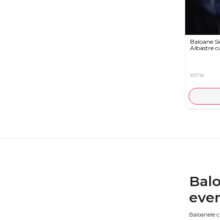
Baloane Si
Albastre c
#3718
Balo
eve
Baloanele cu