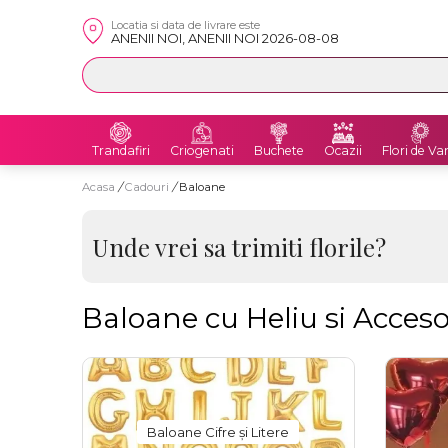
Locatia si data de livrare este
ANENII NOI, ANENII NOI 2026-08-08
Trandafiri
Criogenati
Buchete
Ocazii
Flori de Va
Acasa
/
Cadouri
/
Baloane
Unde vrei sa trimiti florile?
Baloane cu Heliu si Acceso
Baloane Cifre și Litere