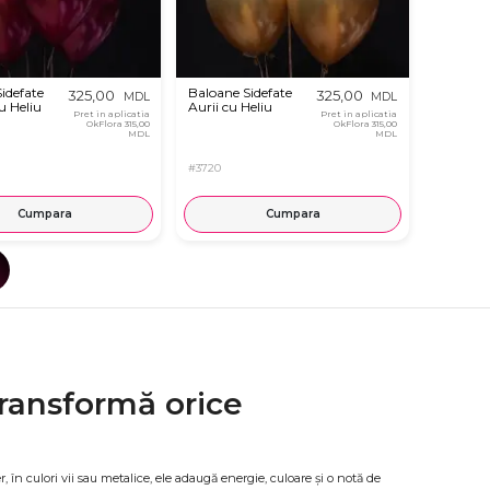
idefate
Baloane Sidefate
325,00
325,00
MDL
MDL
u Heliu
Aurii cu Heliu
Pret in aplicatia
Pret in aplicatia
OkFlora
315,00
OkFlora
315,00
MDL
MDL
#3720
Cumpara
Cumpara
transformă orice
în culori vii sau metalice, ele adaugă energie, culoare și o notă de