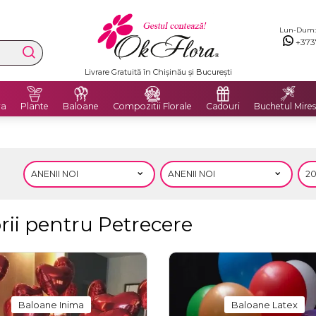
Lun-Dum: 8
+373
Livrare Gratuită în Chișinău și București
ra
Plante
Baloane
Compozitii Florale
Cadouri
Buchetul Mires
rii pentru Petrecere
Baloane Inima
Baloane Latex