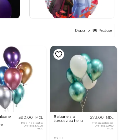
Disponibil
88
Produse
aloane
Baloane alb
390,00
273,00
MDL
MDL
turcoaz cu heliu
Pret in aplicatia
Pret in aplicatia
re
OkFlora
378,00
OkFlora
259,00
MDL
MDL
#3010