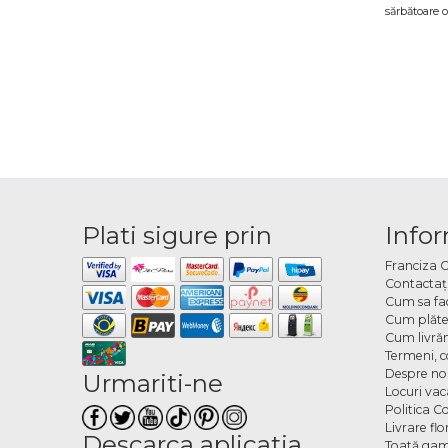
sărbătoare o
botezuri, nu
Balo
O zi de nașt
orice încăpe
Ce t
Oferta inclu
Plati sigure prin
Infor
sau combinaț
transmiți.
Franciza 
Cum 
Contactaţ
Cum sa fa
Cum plăte
Alegi tipul 
Cum livră
livrare la ti
Termeni, co
Despre no
Urmariti-ne
Locuri va
Politica C
Livrare fl
Descarca aplicatia
Toată gam