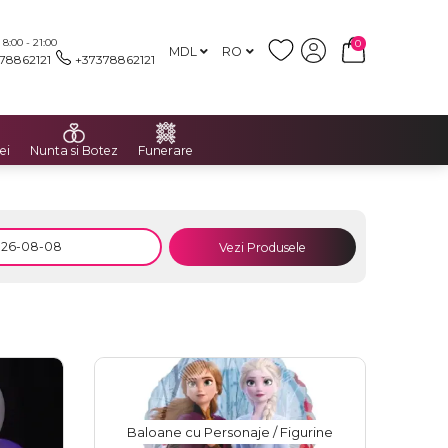
:00 - 21:00
0
MDL
RO
78862121
+37378862121
ei
Nunta si Botez
Funerare
Vezi Produsele
Baloane cu Personaje / Figurine