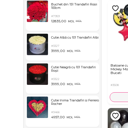
Buchet din 151 Trandafiri Rosii
100cm
#7959
12835,00
MDL
MDL
Cutie Albă cu 101 Trandafiri Albi
#3327
3999,00
MDL
MDL
Baloane cu
Cutie Neagră cu 101 Trandafiri
Mickey Mo
Roșii
Bucati
#3322
3999,00
MDL
MDL
#3508
Cutie Inima Trandafiri si Ferrero
Rocher
#3466
4957,00
MDL
MDL