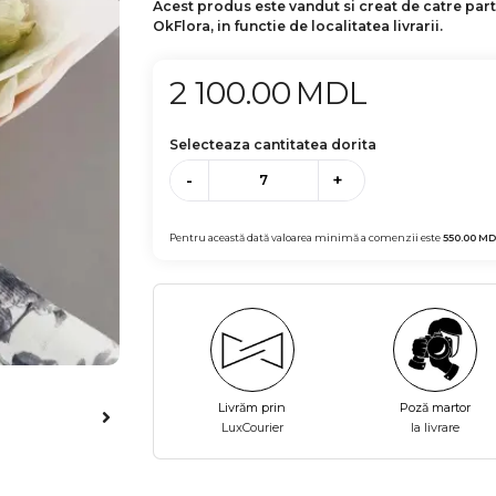
Acest produs este vandut si creat de catre par
OkFlora, in functie de localitatea livrarii.
2 100.00
MDL
Selecteaza cantitatea dorita
-
+
Pentru această dată valoarea minimă a comenzii este
550.00
MD
Livrăm prin
Poză martor
LuxCourier
la livrare