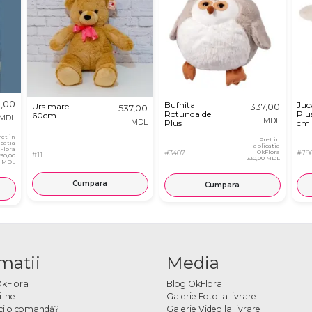
,00
Bufnita
Juc
Urs mare
337,00
537,00
Rotunda de
Plu
60cm
MDL
MDL
MDL
Plus
cm
ret in
Pret in
icatia
aplicatia
Flora
#3407
OkFlora
#79
#11
890,00
330,00 MDL
MDL
Cumpara
Cumpara
matii
Media
OkFlora
Blog OkFlora
i-ne
Galerie Foto la livrare
ci o comandă?
Galerie Video la livrare