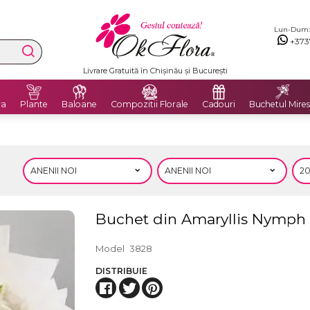
Lun-Dum: 8
+373
Premium Delivery Flowers
ra
Plante
Baloane
Compozitii Florale
Cadouri
Buchetul Mires
Buchet din Amaryllis Nymph
Model
3828
DISTRIBUIE