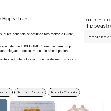
ph Hippeastrum
Impresii 
Hippeast
 si puteti beneficia de optiunea foto martor la livrare, 
Pentru a lasa o r
rare speciala prin LUXCOURIER, serviciu premium prin 
bracati elegant la sacou, manusele albe si papion.
tele si florile pot varia in functie de sezon si stocul 
i.
carons
Seturi din Baloane
Fructe in Ciocolata