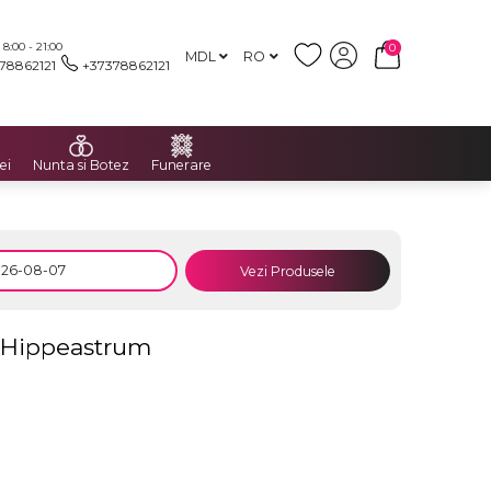
:00 - 21:00
0
MDL
RO
78862121
+37378862121
ei
Nunta si Botez
Funerare
Vezi Produsele
 Hippeastrum