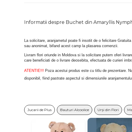
Informatii despre Buchet din Amaryllis Nym
La solicitare, aranjametul poate fi insotit de o felicitare Gratuita
sau anonimat, bifand acest camp la plasarea comenzii.
Livram flori oriunde in Moldova si la solicitare putem oferi liv
care beneficiati de o livrare deosebita, efectuata de curieri im
ATENTIE!!!
 Poza acestui produs este cu titlu de prezentare. Nuan
disponibil, fiind pastrate aspectul si dimensiunile aranjamentulu
Jucarii de Plus
Bauturi Alcoolice
Urși din Flori
Ma