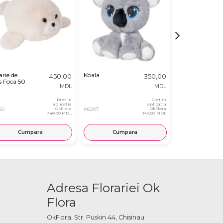
arie de
Koala
Pisica Kuromi
450,00
350,00
s Foca 50
23 cm
MDL
MDL
Pret in
Pret in
aplicatia
aplicatia
60
OkFlora
#6207
OkFlora
#8031
440,00 MDL
340,00 MDL
Cumpara
Cumpara
Cump
Adresa Florariei Ok
Flora
OkFlora, Str. Puskin 44, Chisinau