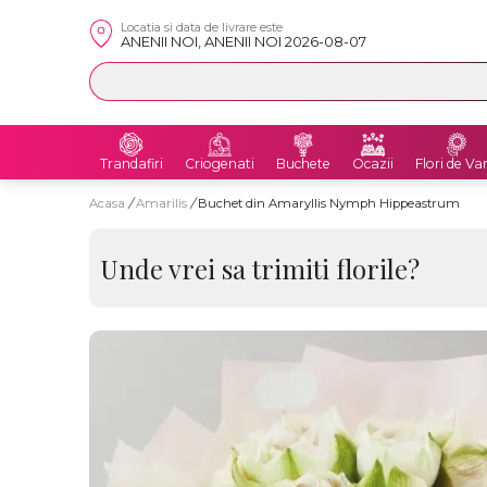
Locatia si data de livrare este
ANENII NOI, ANENII NOI 2026-08-07
Trandafiri
Criogenati
Buchete
Ocazii
Flori de Va
Acasa
/
Amarilis
/
Buchet din Amaryllis Nymph Hippeastrum
Unde vrei sa trimiti florile?