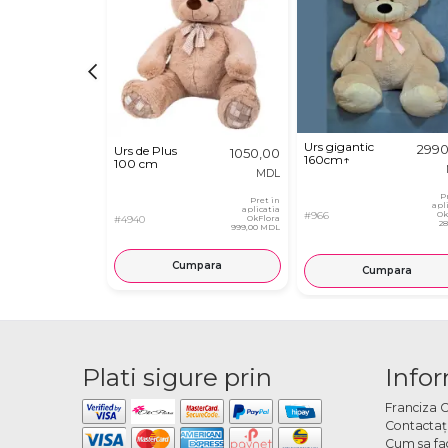
Urs gigantic
2990
Urs de Plus
1050,00
160cm↑
100 cm
MDL
P
Pret in
apl
aplicatia
#966
Ok
#4940
OkFlora
2
999,00 MDL
Cumpara
Cumpara
Plati sigure prin
Infor
Franciza 
Contactaţ
Cum sa fa