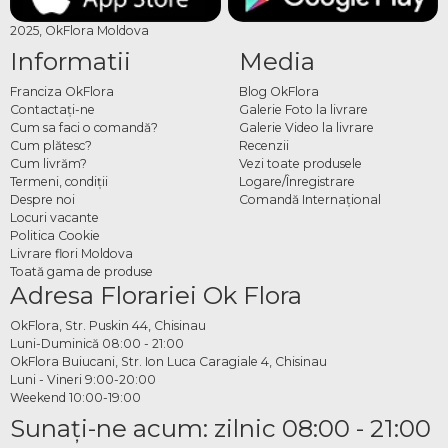
2025, OkFlora Moldova
Informatii
Media
Franciza OkFlora
Blog OkFlora
Contactaţi-ne
Galerie Foto la livrare
Cum sa faci o comandă?
Galerie Video la livrare
Cum plătesc?
Recenzii
Cum livrăm?
Vezi toate produsele
Termeni, condiţii
Logare/Înregistrare
Despre noi
Comandă Internațional
Locuri vacante
Politica Cookie
Livrare flori Moldova
Toată gama de produse
Adresa Florariei Ok Flora
OkFlora, Str. Puskin 44, Chisinau
Luni-Duminică 08:00 - 21:00
OkFlora Buiucani, Str. Ion Luca Caragiale 4, Chisinau
Luni - Vineri 9:00-20:00
Weekend 10:00-19:00
Sunaţi-ne acum: zilnic 08:00 - 21:00