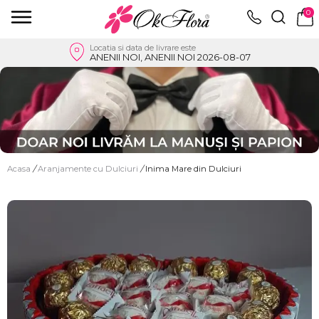
0
Locatia si data de livrare este
ANENII NOI, ANENII NOI 2026-08-07
Acasa
/
Aranjamente cu Dulciuri
/
Inima Mare din Dulciuri