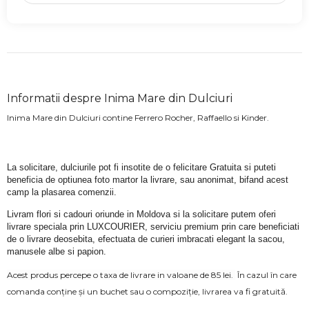
Informatii despre Inima Mare din Dulciuri
Inima Mare din Dulciuri contine Ferrero Rocher, Raffaello si Kinder.
La solicitare, dulciurile pot fi insotite de o felicitare Gratuita si puteti 
beneficia de optiunea foto martor la livrare, sau anonimat, bifand acest 
camp la plasarea comenzii.
Livram flori si cadouri oriunde in Moldova si la solicitare putem oferi 
livrare speciala prin LUXCOURIER, serviciu premium prin care beneficiati 
de o livrare deosebita, efectuata de curieri imbracati elegant la sacou, 
manusele albe si papion.
Acest produs percepe o taxa de livrare in valoane de 85 lei.
În cazul în care
comanda conține și un buchet sau o compoziție, livrarea va fi gratuită.