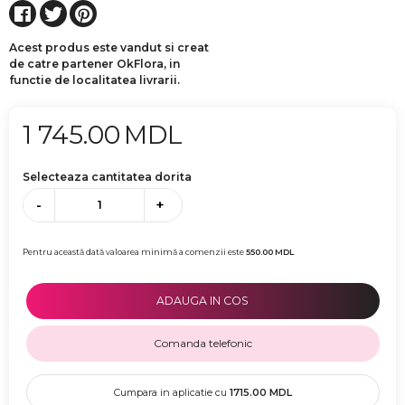
Acest produs este vandut si creat
de catre partener OkFlora, in
functie de localitatea livrarii.
1 745.00
MDL
Selecteaza cantitatea dorita
-
+
Pentru această dată valoarea minimă a comenzii este
550.00
MDL
ADAUGA IN COS
Comanda telefonic
Cumpara in aplicatie cu
1715.00
MDL