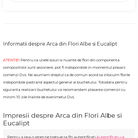
Informatii despre Arca din Flori Albe si Eucalipt
ATENTIE!
Pentru ca unele soiuri si nuante de flori din componenta
compozitiilor sunt sezoniere, pot fi indisponibile in momentul plasarii
comenzi Dvs. Ne asumam dreptul ca de comun acord sa inlocuim florile
indisponibile pastrand aspectul general al buchetului. Totodata pentru
siguranta realizarii buchetului va recomandam plasarea comenzii cu
minim 10 zile înainte de evenimetul Dvs.
Impresii despre Arca din Flori Albe si
Eucalipt
Pentru a lasa o recenzie trebuie sa fiti autentificati
Autentificati-va