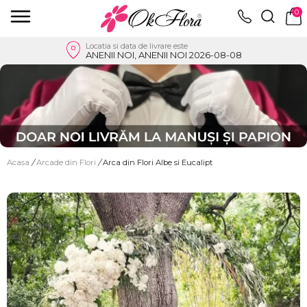
0
Locatia si data de livrare este
ANENII NOI, ANENII NOI 2026-08-08
Acasa
/
Arcade din Flori
/
Arca din Flori Albe si Eucalipt