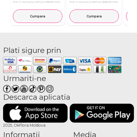
Pret in aplicatia OkFlora
999,00 MDL
Pret in aplicatia OkFlora
2890,00 MDL
Cumpara
Cumpara
Plati sigure prin
Urmariti-ne
Descarca aplicatia
2025, OkFlora Moldova
Informatii
Media