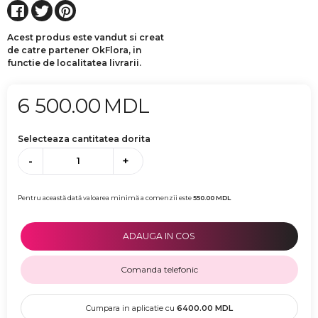
Acest produs este vandut si creat
de catre partener OkFlora, in
functie de localitatea livrarii.
6 500.00
MDL
Selecteaza cantitatea dorita
-
+
Pentru această dată valoarea minimă a comenzii este
550.00
MDL
ADAUGA IN COS
Comanda telefonic
Cumpara in aplicatie cu
6400.00
MDL