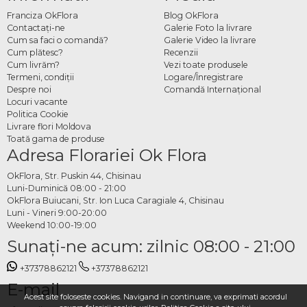
Franciza OkFlora
Blog OkFlora
Contactaţi-ne
Galerie Foto la livrare
Cum sa faci o comandă?
Galerie Video la livrare
Cum plătesc?
Recenzii
Cum livrăm?
Vezi toate produsele
Termeni, condiţii
Logare/Înregistrare
Despre noi
Comandă Internațional
Locuri vacante
Politica Cookie
Livrare flori Moldova
Toată gama de produse
Adresa Florariei Ok Flora
OkFlora, Str. Puskin 44, Chisinau
Luni-Duminică 08:00 - 21:00
OkFlora Buiucani, Str. Ion Luca Caragiale 4, Chisinau
Luni - Vineri 9:00-20:00
Weekend 10:00-19:00
Sunaţi-ne acum: zilnic 08:00 - 21:00
+37378862121
+37378862121
E-mail
Acest site foloseste cookies. Navigand in continuare, va exprimati acordul