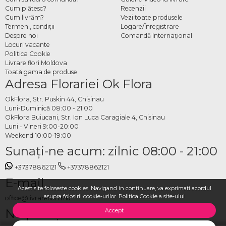
Cum plătesc?
Recenzii
Cum livrăm?
Vezi toate produsele
Termeni, condiţii
Logare/Înregistrare
Despre noi
Comandă Internațional
Locuri vacante
Politica Cookie
Livrare flori Moldova
Toată gama de produse
Adresa Florariei Ok Flora
OkFlora, Str. Puskin 44, Chisinau
Luni-Duminică 08:00 - 21:00
OkFlora Buiucani, Str. Ion Luca Caragiale 4, Chisinau
Luni - Vineri 9:00-20:00
Weekend 10:00-19:00
Sunaţi-ne acum: zilnic 08:00 - 21:00
+37378862121
+37378862121
E-mail
Acest site foloseste cookies. Navigand in continuare, va exprimati acordul
asupra folosirii cookie-urilor.
Politica Cookie
a site-ului
office@livrareflori.md
Ne puteți contacta:
Accept