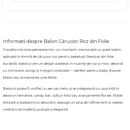
Informatii despre Balon Cărucior Roz din Folie
Transformă orice petrecere într-un moment memorabil cu acest balon
adorabil în formă de cărucior roz pentru bebeluși! Realizat din folie
durabilă, balonul are un design pastelat în nuanțe de roz și mov, decorat
cu inimioare, dungi și margini ondulate — perfect pentru baby shower,
botez sau aniversarea unei fetițe.
Balonul poate fi umflat cu aer sau heliu și se integrează cu ușurință în
decoruri tematice, candy bar, colțuri foto sau aranjamente florale. Roțile
stilizate și baldachinul decorativ adaugă un plus de rafinament și veselie,
creând o atmosferă jucăușă și elegantă.