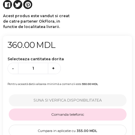
Acest produs este vandut si creat
de catre partener OkFlora, in
functie de localitatea livrarii.
360.00
MDL
Selecteaza cantitatea dorita
-
+
Pentru această dată valoarea minimă a comenzii este
550.00
MDL
SUNA SI VERIFICA DISPONIBILITATEA
Comanda telefonic
Cumpara in aplicatie cu
355.00
MDL