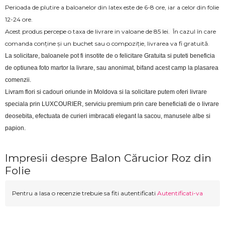
Perioada de plutire a baloanelor din latex este de 6-8 ore, iar a celor din folie
12-24 ore.
Acest produs percepe o taxa de livrare in valoane de 85 lei.
În cazul în care
comanda conține și un buchet sau o compoziție, livrarea va fi gratuită.
La solicitare, baloanele pot fi insotite de o felicitare Gratuita si puteti beneficia 
de optiunea foto martor la livrare, sau anonimat, bifand acest camp la plasarea 
comenzii.
Livram flori si cadouri oriunde in Moldova si la solicitare putem oferi livrare 
speciala prin LUXCOURIER, serviciu premium prin care beneficiati de o livrare 
deosebita, efectuata de curieri imbracati elegant la sacou, manusele albe si 
papion.
Impresii despre Balon Cărucior Roz din
Folie
Pentru a lasa o recenzie trebuie sa fiti autentificati
Autentificati-va