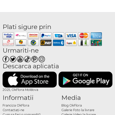
Plati sigure prin
Urmariti-ne
Descarca aplicatia
2025, OkFlora Moldova
Informatii
Media
Franciza OkFlora
Blog OkFlora
Contactaţi-ne
Galerie Foto la livrare
Cum sa faci o comandă?
Galerie Video la livrare