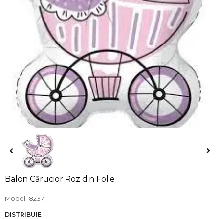
Balon Cărucior Roz din Folie
Model
8237
DISTRIBUIE