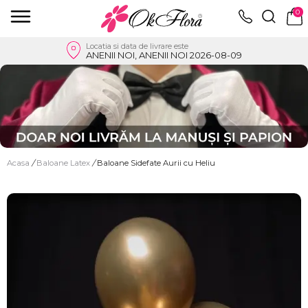
0
Locatia si data de livrare este
ANENII NOI, ANENII NOI 2026-08-09
Acasa
/
Baloane Latex
/
Baloane Sidefate Aurii cu Heliu