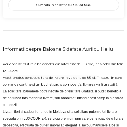
Cumpara in aplicatie cu
315.00
MDL
Informatii despre Baloane Sidefate Aurii cu Heliu
Perioada de plutire a baloanelor din latex este de 6-8 ore, iar a celor din folie
12-24 ore.
Acest produs percepe o taxa de livrare in valoane de 85 lei.
În cazul în care
comanda conține și un buchet sau o compoziție, livrarea va fi gratuită.
La solicitare, baloanele pot fi insotite de o felicitare Gratuita si puteti beneficia 
de optiunea foto martor la livrare, sau anonimat, bifand acest camp la plasarea 
comenzii.
Livram flori si cadouri oriunde in Moldova si la solicitare putem oferi livrare 
speciala prin LUXCOURIER, serviciu premium prin care beneficiati de o livrare 
deosebita, efectuata de curieri imbracati elegant la sacou, manusele albe si 