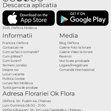
Descarca aplicatia
2025, OkFlora Moldova
Informatii
Media
Franciza OkFlora
Blog OkFlora
Contactaţi-ne
Galerie Foto la livrare
Cum sa faci o comandă?
Galerie Video la livrare
Cum plătesc?
Recenzii
Cum livrăm?
Vezi toate produsele
Termeni, condiţii
Logare/Înregistrare
Despre noi
Comandă Internațional
Locuri vacante
Politica Cookie
Livrare flori Moldova
Toată gama de produse
Adresa Florariei Ok Flora
OkFlora, Str. Puskin 44, Chisinau
Luni-Duminică 08:00 - 21:00
OkFlora Buiucani, Str. Ion Luca Caragiale 4, Chisinau