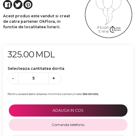
Acest produs este vandut si creat
de catre partener OkFlora, in
functie de localitatea livrarii.
325.00
MDL
Selecteaza cantitatea dorita
-
+
Pentru această dată valoarea minimă a comenzii este
550.00
MDL
ADAUGA IN COS
Comanda telefonic