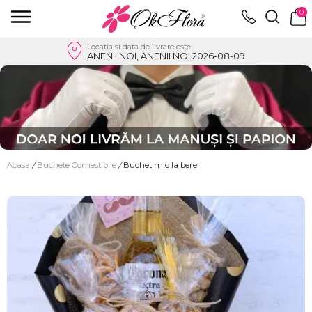
0
Locatia si data de livrare este
ANENII NOI, ANENII NOI 2026-08-09
Acasa
/
Buchete Comestibile
/
Buchet mic la bere