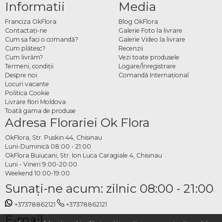
Informatii
Media
Franciza OkFlora
Blog OkFlora
Contactaţi-ne
Galerie Foto la livrare
Cum sa faci o comandă?
Galerie Video la livrare
Cum plătesc?
Recenzii
Cum livrăm?
Vezi toate produsele
Termeni, condiţii
Logare/Înregistrare
Despre noi
Comandă Internațional
Locuri vacante
Politica Cookie
Livrare flori Moldova
Toată gama de produse
Adresa Florariei Ok Flora
OkFlora, Str. Puskin 44, Chisinau
Luni-Duminică 08:00 - 21:00
OkFlora Buiucani, Str. Ion Luca Caragiale 4, Chisinau
Luni - Vineri 9:00-20:00
Weekend 10:00-19:00
Sunaţi-ne acum: zilnic 08:00 - 21:00
+37378862121
+37378862121
E-mail