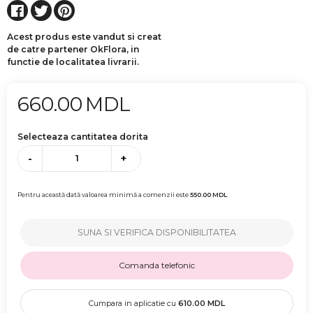
Acest produs este vandut si creat
de catre partener OkFlora, in
functie de localitatea livrarii.
660.00
MDL
Selecteaza cantitatea dorita
-
+
Pentru această dată valoarea minimă a comenzii este
550.00
MDL
SUNA SI VERIFICA DISPONIBILITATEA
Comanda telefonic
Cumpara in aplicatie cu
610.00
MDL