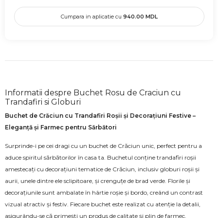
Cumpara in aplicatie cu
940.00
MDL
Informatii despre Buchet Rosu de Craciun cu
Trandafiri si Globuri
Buchet de Crăciun cu Trandafiri Roșii și Decorațiuni Festive –
Eleganță și Farmec pentru Sărbători
Surprinde-i pe cei dragi cu un buchet de Crăciun unic, perfect pentru a
aduce spiritul sărbătorilor în casa ta. Buchetul conține trandafiri roșii
amestecați cu decorațiuni tematice de Crăciun, inclusiv globuri roșii și
aurii, unele dintre ele sclipitoare, și crenguțe de brad verde. Florile și
decorațiunile sunt ambalate în hârtie roșie și bordo, creând un contrast
vizual atractiv și festiv. Fiecare buchet este realizat cu atenție la detalii,
asigurându-se că primești un produs de calitate și plin de farmec.