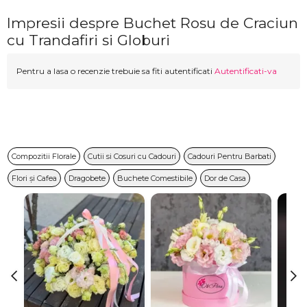
Impresii despre Buchet Rosu de Craciun
cu Trandafiri si Globuri
Pentru a lasa o recenzie trebuie sa fiti autentificati
Autentificati-va
Compozitii Florale
Cutii si Cosuri cu Cadouri
Cadouri Pentru Barbati
Flori și Cafea
Dragobete
Buchete Comestibile
Dor de Casa