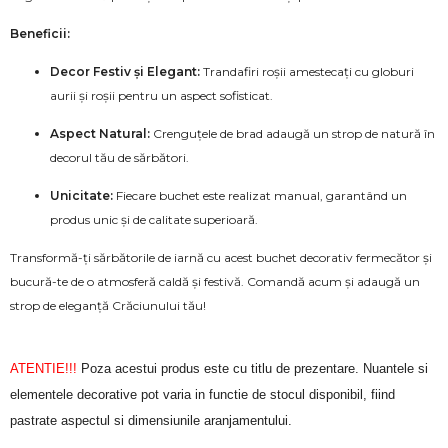
Beneficii:
Decor Festiv și Elegant:
Trandafiri roșii amestecați cu globuri
aurii și roșii pentru un aspect sofisticat.
Aspect Natural:
Crenguțele de brad adaugă un strop de natură în
decorul tău de sărbători.
Unicitate:
Fiecare buchet este realizat manual, garantând un
produs unic și de calitate superioară.
Transformă-ți sărbătorile de iarnă cu acest buchet decorativ fermecător și
bucură-te de o atmosferă caldă și festivă. Comandă acum și adaugă un
strop de eleganță Crăciunului tău!
ATENTIE!!!
Poza acestui produs este cu titlu de prezentare. Nuantele si
elementele decorative pot varia in functie de stocul disponibil, fiind
pastrate aspectul si dimensiunile aranjamentului.