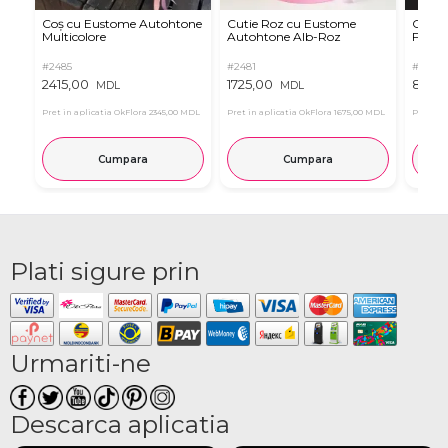
Coș cu Eustome Autohtone
Cutie Roz cu Eustome
Cutie 
Multicolore
Autohtone Alb-Roz
Ferrer
#2485
#2481
#2854
2415,00
1725,00
899,
MDL
MDL
Pret in aplicatia OkFlora
2345,00 MDL
Pret in aplicatia OkFlora
1675,00 MDL
Pret in 
Cumpara
Cumpara
Plati sigure prin
Urmariti-ne
Descarca aplicatia