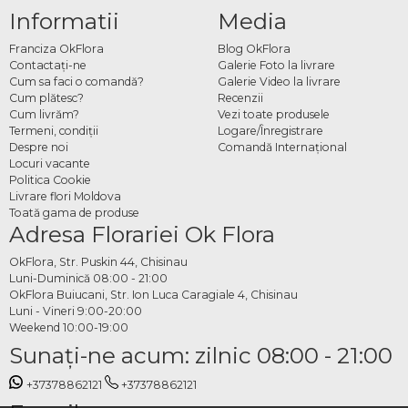
Informatii
Media
Franciza OkFlora
Blog OkFlora
Contactaţi-ne
Galerie Foto la livrare
Cum sa faci o comandă?
Galerie Video la livrare
Cum plătesc?
Recenzii
Cum livrăm?
Vezi toate produsele
Termeni, condiţii
Logare/Înregistrare
Despre noi
Comandă Internațional
Locuri vacante
Politica Cookie
Livrare flori Moldova
Toată gama de produse
Adresa Florariei Ok Flora
OkFlora, Str. Puskin 44, Chisinau
Luni-Duminică 08:00 - 21:00
OkFlora Buiucani, Str. Ion Luca Caragiale 4, Chisinau
Luni - Vineri 9:00-20:00
Weekend 10:00-19:00
Sunaţi-ne acum: zilnic 08:00 - 21:00
+37378862121
+37378862121