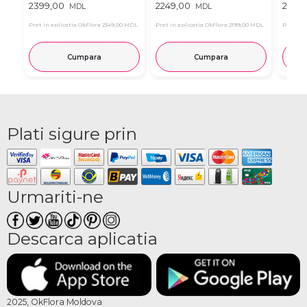
2399,00
2249,00
2189,
MDL
MDL
Pret in aplicatia OkFlora
2349,00 MDL
Pret in aplicatia OkFlora
2199,00 MDL
Pret in 
Cumpara
Cumpara
Plati sigure prin
Urmariti-ne
Descarca aplicatia
2025, OkFlora Moldova