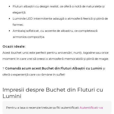
Fluturi albaștri cu design realist, ce oferă o notă de naturalețe și
eleganță.
Luminile LED intermitente adaugă o atmosferă feerică și plină de
farmec.
Ambalaj sofisticat, cu accente de albastru, ce completează
armonios compoziția.
Ocazii ideale:
Acest buchet unic este perfect pentru aniversări, nunți, logodne sau orice
moment în care vrei să creezi o atmosferă memorabilă și plină de magie.
?
Comandă acum acest Buchet din Fluturi Albaștri cu Lumini
și
oferă o experiență care va rămâne în suflet!
Impresii despre Buchet din Fluturi cu
Lumini
Pentru a lasa o recenzie trebuie sa fiti autentificati
Autentificati-va