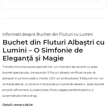
Informatii despre Buchet din Fluturi cu Lumini
Buchet din Fluturi Albaștri cu
Lumini – O Simfonie de
Eleganță și Magie
Transformă orice ocazie specială într-un moment de neuitat cu acest
buchet spectaculos, compus din 11 fluturi albaștri artificiali ce par să
danseze în lumina caldă a micilor LED-uri strălucitoare. Înfășurat într-un
ambalaj delicat, cu straturi translucide și nuanțe de albastru, acest buchet
emană rafinament și creativitate, fiind o alegere perfectă pentru a
surprinde pe cineva drag.
Detalii remarcabile: