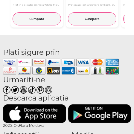
Pret in aplicatia OkFlora
785,00 MDL
Pret in aplicatia OkFlora
1549,00 MDL
Pret in 
Cumpara
Cumpara
Plati sigure prin
Urmariti-ne
Descarca aplicatia
2025, OkFlora Moldova