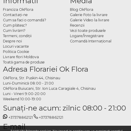
Informatii
Media
Franciza OkFlora
Blog OkFlora
Contactaţi-ne
Galerie Foto la livrare
Cum sa faci o comandă?
Galerie Video la livrare
Cum plătesc?
Recenzii
Cum livrăm?
Vezi toate produsele
Termeni, condiţii
Logare/Înregistrare
Despre noi
Comandă Internațional
Locuri vacante
Politica Cookie
Livrare flori Moldova
Toată gama de produse
Adresa Florariei Ok Flora
OkFlora, Str. Puskin 44, Chisinau
Luni-Duminică 08:00 - 21:00
OkFlora Buiucani, Str. Ion Luca Caragiale 4, Chisinau
Luni - Vineri 9:00-20:00
Weekend 10:00-19:00
Sunaţi-ne acum: zilnic 08:00 - 21:00
+37378862121
+37378862121
E-mail