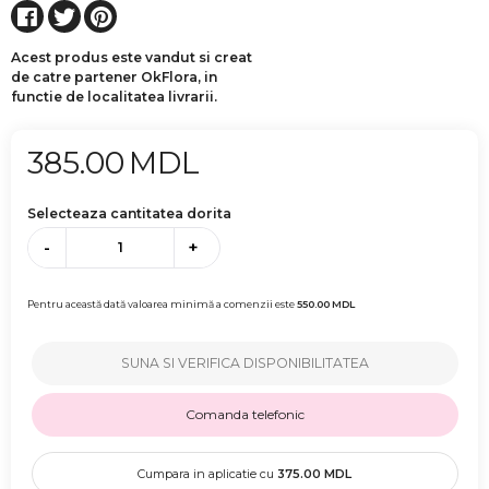
Acest produs este vandut si creat
de catre partener OkFlora, in
functie de localitatea livrarii.
385.00
MDL
Selecteaza cantitatea dorita
-
+
Pentru această dată valoarea minimă a comenzii este
550.00
MDL
SUNA SI VERIFICA DISPONIBILITATEA
Comanda telefonic
Cumpara in aplicatie cu
375.00
MDL