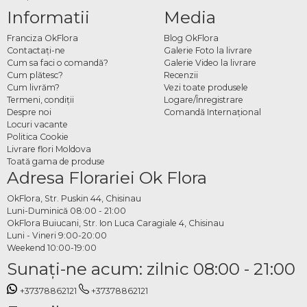
Informatii
Media
Franciza OkFlora
Blog OkFlora
Contactaţi-ne
Galerie Foto la livrare
Cum sa faci o comandă?
Galerie Video la livrare
Cum plătesc?
Recenzii
Cum livrăm?
Vezi toate produsele
Termeni, condiţii
Logare/Înregistrare
Despre noi
Comandă Internațional
Locuri vacante
Politica Cookie
Livrare flori Moldova
Toată gama de produse
Adresa Florariei Ok Flora
OkFlora, Str. Puskin 44, Chisinau
Luni-Duminică 08:00 - 21:00
OkFlora Buiucani, Str. Ion Luca Caragiale 4, Chisinau
Luni - Vineri 9:00-20:00
Weekend 10:00-19:00
Sunaţi-ne acum: zilnic 08:00 - 21:00
+37378862121
+37378862121