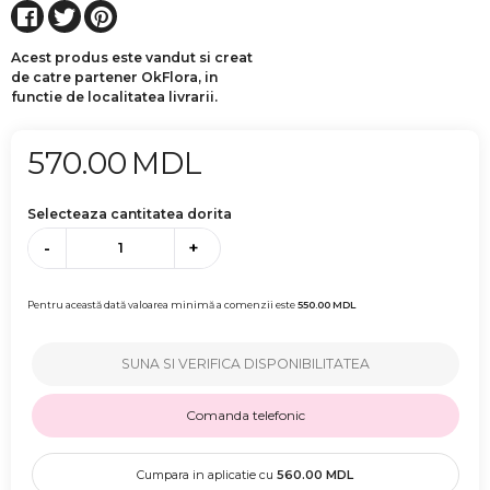
Acest produs este vandut si creat
de catre partener OkFlora, in
functie de localitatea livrarii.
570.00
MDL
Selecteaza cantitatea dorita
-
+
Pentru această dată valoarea minimă a comenzii este
550.00
MDL
SUNA SI VERIFICA DISPONIBILITATEA
Comanda telefonic
Cumpara in aplicatie cu
560.00
MDL