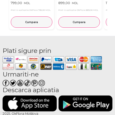
799,00
899,00
1139,
MDL
MDL
Pret in aplicatia OkFlora
785,00 MDL
Pret in aplicatia OkFlora
889,00 MDL
Pret in 
Cumpara
Cumpara
Plati sigure prin
Urmariti-ne
Descarca aplicatia
2025, OkFlora Moldova