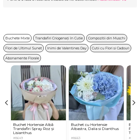
Buchete Mixte
Trandafiri Criogenați în Cutie
Compozitii din Muschi
Flori de Ultimul Sunet
Inimi de Valentines Day
Cutii cu Flori si Cadouri
Abonamente Florale
Buchet Hortensie Albă
Buchet cu Hortensie
Buchet
Trandafiri Spray Roz și
Albastra, Dalia si Dianthus
Floare
Lisianthus
Tranda
#8649
#8663
#8665