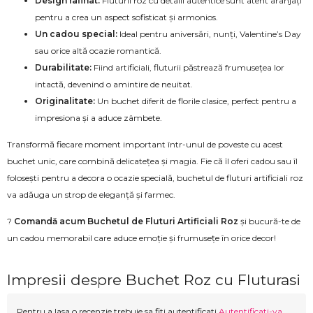
Design rafinat:
Fluturii roz cu detalii autentice sunt atent aranjați
pentru a crea un aspect sofisticat și armonios.
Un cadou special:
Ideal pentru aniversări, nunți, Valentine’s Day
sau orice altă ocazie romantică.
Durabilitate:
Fiind artificiali, fluturii păstrează frumusețea lor
intactă, devenind o amintire de neuitat.
Originalitate:
Un buchet diferit de florile clasice, perfect pentru a
impresiona și a aduce zâmbete.
Transformă fiecare moment important într-unul de poveste cu acest
buchet unic, care combină delicatețea și magia. Fie că îl oferi cadou sau îl
folosești pentru a decora o ocazie specială, buchetul de fluturi artificiali roz
va adăuga un strop de eleganță și farmec.
?
Comandă acum Buchetul de Fluturi Artificiali Roz
și bucură-te de
un cadou memorabil care aduce emoție și frumusețe în orice decor!
Impresii despre Buchet Roz cu Fluturasi
Pentru a lasa o recenzie trebuie sa fiti autentificati
Autentificati-va