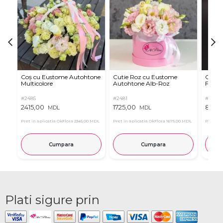
Coș cu Eustome Autohtone
Cutie Roz cu Eustome
Cutie 
Multicolore
Autohtone Alb-Roz
Ferrer
#2485
#2481
#2854
2415,00
1725,00
899,
MDL
MDL
Pret in aplicatia OkFlora
2345,00 MDL
Pret in aplicatia OkFlora
1675,00 MDL
Pret in 
Cumpara
Cumpara
Plati sigure prin