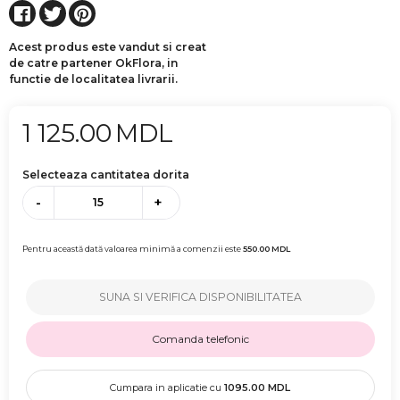
Acest produs este vandut si creat
de catre partener OkFlora, in
functie de localitatea livrarii.
1 125.00
MDL
Selecteaza cantitatea dorita
-
+
Pentru această dată valoarea minimă a comenzii este
550.00
MDL
SUNA SI VERIFICA DISPONIBILITATEA
Comanda telefonic
Cumpara in aplicatie cu
1095.00
MDL