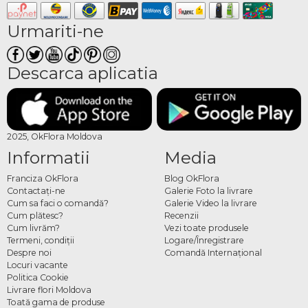
Urmariti-ne
Descarca aplicatia
2025, OkFlora Moldova
Informatii
Media
Franciza OkFlora
Blog OkFlora
Contactaţi-ne
Galerie Foto la livrare
Cum sa faci o comandă?
Galerie Video la livrare
Cum plătesc?
Recenzii
Cum livrăm?
Vezi toate produsele
Termeni, condiţii
Logare/Înregistrare
Despre noi
Comandă Internațional
Locuri vacante
Politica Cookie
Livrare flori Moldova
Toată gama de produse