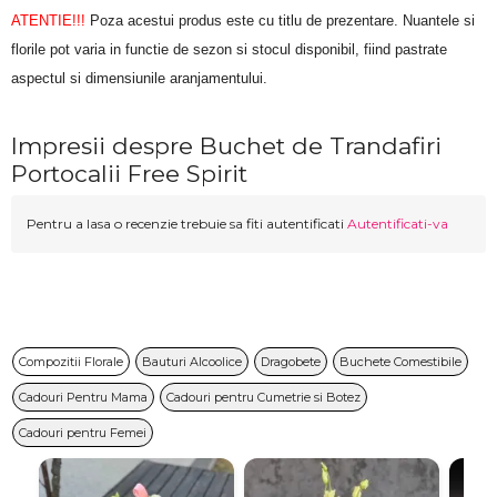
ATENTIE!!!
 Poza acestui produs este cu titlu de prezentare. Nuantele si 
florile pot varia in functie de sezon si stocul disponibil, fiind pastrate 
aspectul si dimensiunile aranjamentului.
Impresii despre Buchet de Trandafiri
Portocalii Free Spirit
Pentru a lasa o recenzie trebuie sa fiti autentificati
Autentificati-va
Compozitii Florale
Bauturi Alcoolice
Dragobete
Buchete Comestibile
Cadouri Pentru Mama
Cadouri pentru Cumetrie si Botez
Cadouri pentru Femei