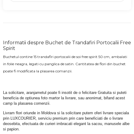
Informatii despre Buchet de Trandafiri Portocalii Free
Spirit
Buchetul contine 15 trandafiri portocalii de soi free spirit 50 cm, ambalati
in folie neagra, legati cu panglica de satin. Cantitatea de flori din buchet
poate fi modificata la plasarea comanzii.
La solicitare, aranjametul poate fi insotit de o felicitare Gratuita si puteti 
beneficia de optiunea foto martor la livrare, sau anonimat, bifand acest 
camp la plasarea comenzii.
Livram flori oriunde in Moldova si la solicitare putem oferi livrare speciala 
prin LUXCOURIER, serviciu premium prin care beneficiati de o livrare 
deosebita, efectuata de curieri imbracati elegant la sacou, manusele albe 
si papion.