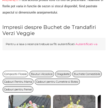
florile pot varia in functie de sezon si stocul disponibil, fiind pastrate 
aspectul si dimensiunile aranjamentului.
Impresii despre Buchet de Trandafiri
Verzi Veggie
Pentru a lasa o recenzie trebuie sa fiti autentificati
Autentificati-va
Compozitii Florale
Bauturi Alcoolice
Dragobete
Buchete Comestibile
Cadouri Pentru Mama
Cadouri pentru Cumetrie si Botez
Cadouri pentru Femei