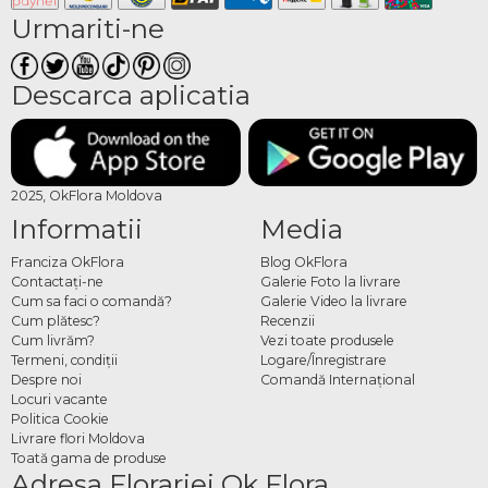
Urmariti-ne
Descarca aplicatia
2025, OkFlora Moldova
Informatii
Media
Franciza OkFlora
Blog OkFlora
Contactaţi-ne
Galerie Foto la livrare
Cum sa faci o comandă?
Galerie Video la livrare
Cum plătesc?
Recenzii
Cum livrăm?
Vezi toate produsele
Termeni, condiţii
Logare/Înregistrare
Despre noi
Comandă Internațional
Locuri vacante
Politica Cookie
Livrare flori Moldova
Toată gama de produse
Adresa Florariei Ok Flora