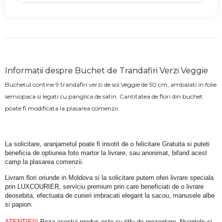
Informatii despre Buchet de Trandafiri Verzi Veggie
Buchetul contine 9 trandafiri verzi de soi Veggie de 50 cm, ambalati in folie
semiopaca si legati cu panglica de satin. Cantitatea de flori din buchet
poate fi modificata la plasarea comenzii.
La solicitare, aranjametul poate fi insotit de o felicitare Gratuita si puteti 
beneficia de optiunea foto martor la livrare, sau anonimat, bifand acest 
camp la plasarea comenzii.
Livram flori oriunde in Moldova si la solicitare putem oferi livrare speciala 
prin LUXCOURIER, serviciu premium prin care beneficiati de o livrare 
deosebita, efectuata de curieri imbracati elegant la sacou, manusele albe 
si papion.
ATENTIE!!!
 Poza acestui produs este cu titlu de prezentare. Nuantele si 