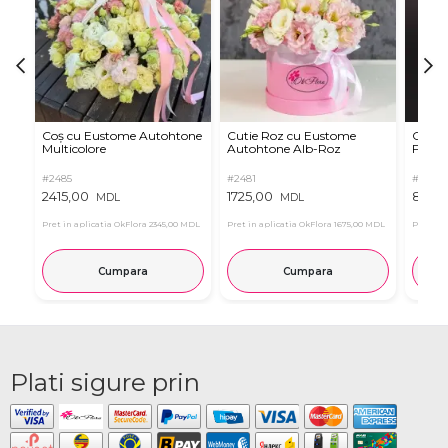
Coș cu Eustome Autohtone
Cutie Roz cu Eustome
Cutie 
Multicolore
Autohtone Alb-Roz
Ferrer
#2485
#2481
#2854
2415,00
1725,00
899,
MDL
MDL
Pret in aplicatia OkFlora
2345,00 MDL
Pret in aplicatia OkFlora
1675,00 MDL
Pret in 
Cumpara
Cumpara
Plati sigure prin