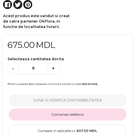
Acest produs este vandut si creat
de catre partener OkFlora, in
functie de localitatea livrarii.
675.00
MDL
Selecteaza cantitatea dorita
-
+
Pentru această dată valoarea minimă a comenzii este
550.00
MDL
SUNA SI VERIFICA DISPONIBILITATEA
Comanda telefonic
Cumpara in aplicatie cu
657.00
MDL