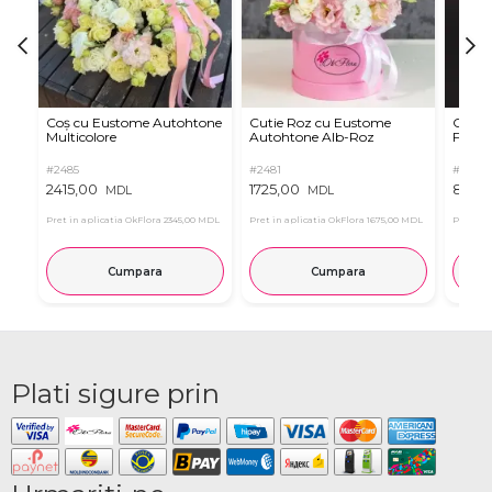
Coș cu Eustome Autohtone
Cutie Roz cu Eustome
Cutie 
Multicolore
Autohtone Alb-Roz
Ferrer
#2485
#2481
#2854
2415,00
1725,00
899,
MDL
MDL
Pret in aplicatia OkFlora
2345,00 MDL
Pret in aplicatia OkFlora
1675,00 MDL
Pret in 
Cumpara
Cumpara
Plati sigure prin