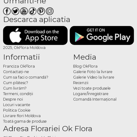
Urmariti-ne
Descarca aplicatia
2025, OkFlora Moldova
Informatii
Media
Franciza OkFlora
Blog OkFlora
Contactaţi-ne
Galerie Foto la livrare
Cum sa faci o comandă?
Galerie Video la livrare
Cum plătesc?
Recenzii
Cum livrăm?
Vezi toate produsele
Termeni, condiţii
Logare/Înregistrare
Despre noi
Comandă Internațional
Locuri vacante
Politica Cookie
Livrare flori Moldova
Toată gama de produse
Adresa Florariei Ok Flora