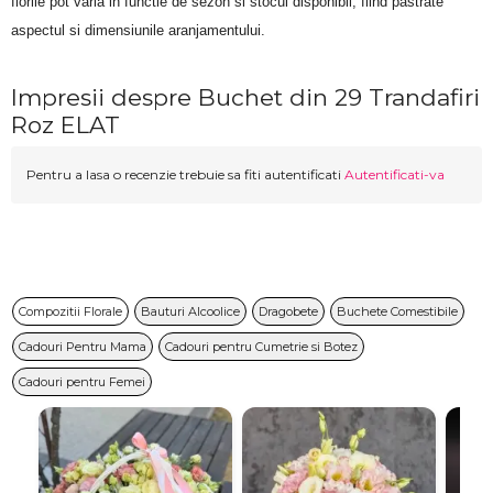
florile pot varia in functie de sezon si stocul disponibil, fiind pastrate 
aspectul si dimensiunile aranjamentului.
Impresii despre Buchet din 29 Trandafiri
Roz ELAT
Pentru a lasa o recenzie trebuie sa fiti autentificati
Autentificati-va
Compozitii Florale
Bauturi Alcoolice
Dragobete
Buchete Comestibile
Cadouri Pentru Mama
Cadouri pentru Cumetrie si Botez
Cadouri pentru Femei