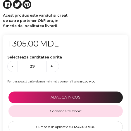
Acest produs este vandut si creat
de catre partener OkFlora, in
functie de localitatea livrarii.
1 305.00
MDL
Selecteaza cantitatea dorita
-
+
Pentru această dată valoarea minimă a comenzii este
550.00
MDL
ADAUGA IN COS
Comanda telefonic
Cumpara in aplicatie cu
1247.00
MDL