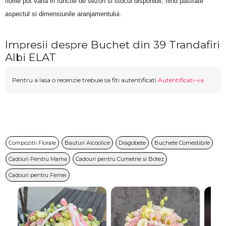
florile pot varia in functie de sezon si stocul disponibil, fiind pastrate 
aspectul si dimensiunile aranjamentului.
Impresii despre Buchet din 39 Trandafiri
Albi ELAT
Pentru a lasa o recenzie trebuie sa fiti autentificati
Autentificati-va
Compozitii Florale
Bauturi Alcoolice
Dragobete
Buchete Comestibile
Cadouri Pentru Mama
Cadouri pentru Cumetrie si Botez
Cadouri pentru Femei