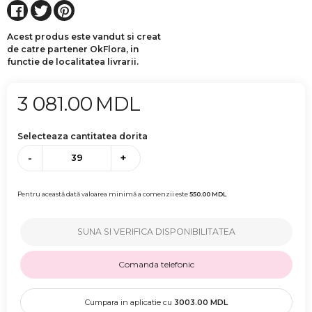
Acest produs este vandut si creat
de catre partener OkFlora, in
functie de localitatea livrarii.
3 081.00
MDL
Selecteaza cantitatea dorita
-
+
Pentru această dată valoarea minimă a comenzii este
550.00
MDL
SUNA SI VERIFICA DISPONIBILITATEA
Comanda telefonic
Cumpara in aplicatie cu
3003.00
MDL