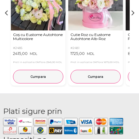
Coș cu Eustome Autohtone
Cutie Roz cu Eustome
Cutie 
Multicolore
Autohtone Alb-Roz
Ferrer
#2485
#2481
#2854
2415,00
1725,00
899,
MDL
MDL
Pret in aplicatia OkFlora
2345,00 MDL
Pret in aplicatia OkFlora
1675,00 MDL
Pret in 
Cumpara
Cumpara
Plati sigure prin