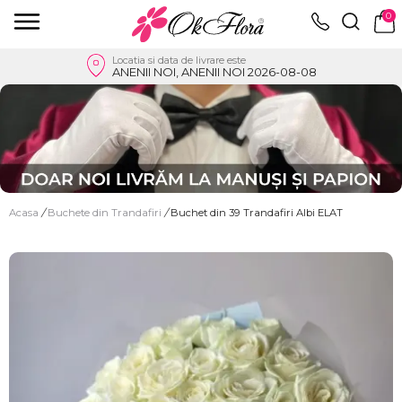
0
Locatia si data de livrare este
ANENII NOI, ANENII NOI 2026-08-08
Acasa
/
Buchete din Trandafiri
/
Buchet din 39 Trandafiri Albi ELAT