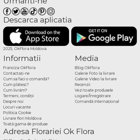
Urmariti-ne
Descarca aplicatia
2025, OkFlora Moldova
Informatii
Media
Franciza OkFlora
Blog OkFlora
Contactaţi-ne
Galerie Foto la livrare
Cum sa faci o comandă?
Galerie Video la livrare
Cum plătesc?
Recenzii
Cum livrăm?
Vezi toate produsele
Termeni, condiţii
Logare/Înregistrare
Despre noi
Comandă Internațional
Locuri vacante
Politica Cookie
Livrare flori Moldova
Toată gama de produse
Adresa Florariei Ok Flora