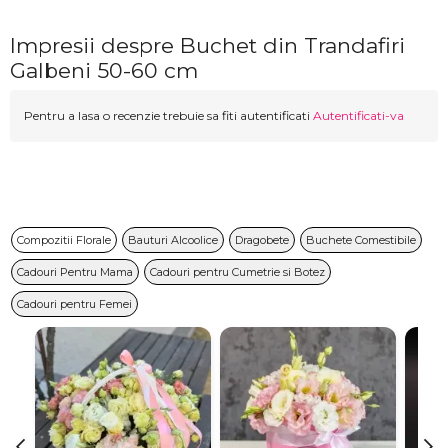
Impresii despre Buchet din Trandafiri
Galbeni 50-60 cm
Pentru a lasa o recenzie trebuie sa fiti autentificati
Autentificati-va
Compozitii Florale
Bauturi Alcoolice
Dragobete
Buchete Comestibile
Cadouri Pentru Mama
Cadouri pentru Cumetrie si Botez
Cadouri pentru Femei