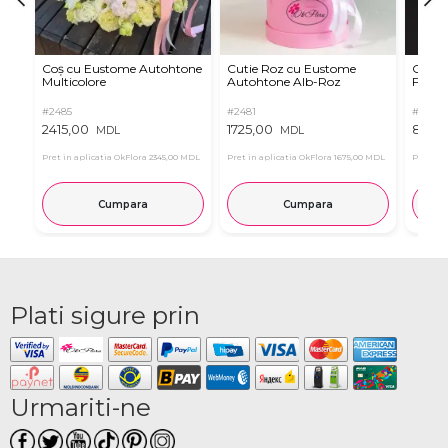
Coș cu Eustome Autohtone
Cutie Roz cu Eustome
Cutie 
Multicolore
Autohtone Alb-Roz
Ferrer
#2485
#2481
#2854
2415,00
1725,00
899,
MDL
MDL
Pret in aplicatia OkFlora
2345,00 MDL
Pret in aplicatia OkFlora
1675,00 MDL
Pret in 
Cumpara
Cumpara
Plati sigure prin
Urmariti-ne