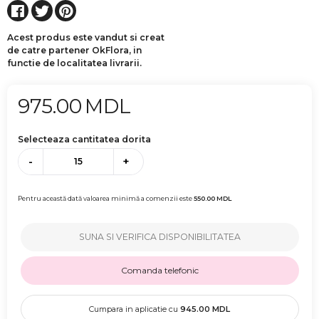
Acest produs este vandut si creat
de catre partener OkFlora, in
functie de localitatea livrarii.
975.00
MDL
Selecteaza cantitatea dorita
-
+
Pentru această dată valoarea minimă a comenzii este
550.00
MDL
SUNA SI VERIFICA DISPONIBILITATEA
Comanda telefonic
Cumpara in aplicatie cu
945.00
MDL