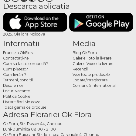
Descarca aplicatia
2025, OkFlora Moldova
Informatii
Media
Franciza OkFlora
Blog OkFlora
Contactaţi-ne
Galerie Foto la livrare
Cum sa faci o comandă?
Galerie Video la livrare
Cum plătesc?
Recenzii
Cum livrăm?
Vezi toate produsele
Termeni, condiţii
Logare/Înregistrare
Despre noi
Comandă Internațional
Locuri vacante
Politica Cookie
Livrare flori Moldova
Toată gama de produse
Adresa Florariei Ok Flora
OkFlora, Str. Puskin 44, Chisinau
Luni-Duminică 08:00 - 21:00
OkFlora Buiucani, Str. Ion Luca Caragiale 4, Chisinau