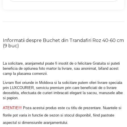
Informatii despre Buchet din Trandafiri Roz 40-60 cm
(9 buc)
La solicitare, aranjametul poate fi insotit de o felicitare Gratuita si puteti 
beneficia de optiunea foto martor la livrare, sau anonimat, bifand acest 
camp la plasarea comenzii.
Livram flori oriunde in Moldova si la solicitare putem oferi livrare speciala 
prin LUXCOURIER, serviciu premium prin care beneficiati de o livrare 
deosebita, efectuata de curieri imbracati elegant la sacou, manusele albe 
si papion.
ATENTIE!!!
 Poza acestui produs este cu titlu de prezentare. Nuantele si 
florile pot varia in functie de sezon si stocul disponibil, fiind pastrate 
aspectul si dimensiunile aranjamentului.