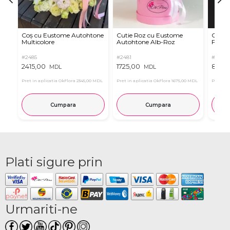
Coș cu Eustome Autohtone
Cutie Roz cu Eustome
Cutie 
Multicolore
Autohtone Alb-Roz
Ferrer
#2485
#2481
#2854
2415,00
1725,00
899,
MDL
MDL
Pret in aplicatia OkFlora
2345,00 MDL
Pret in aplicatia OkFlora
1675,00 MDL
Pret in 
Cumpara
Cumpara
Plati sigure prin
Urmariti-ne