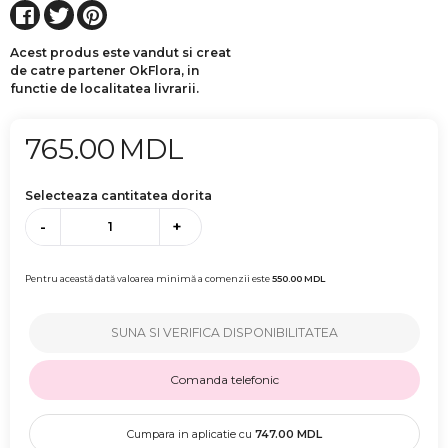
Acest produs este vandut si creat
de catre partener OkFlora, in
functie de localitatea livrarii.
765.00
MDL
Selecteaza cantitatea dorita
-
+
Pentru această dată valoarea minimă a comenzii este
550.00
MDL
SUNA SI VERIFICA DISPONIBILITATEA
Comanda telefonic
Cumpara in aplicatie cu
747.00
MDL