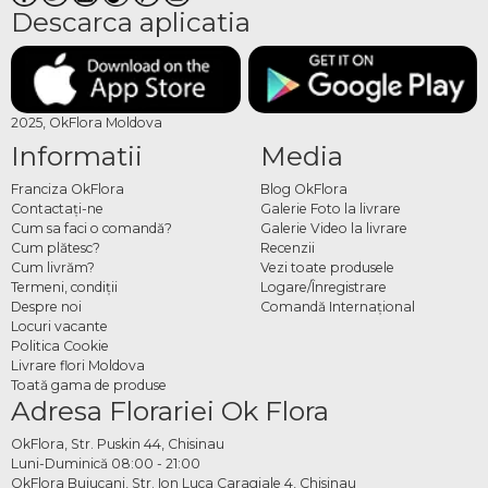
Descarca aplicatia
2025, OkFlora Moldova
Informatii
Media
Franciza OkFlora
Blog OkFlora
Contactaţi-ne
Galerie Foto la livrare
Cum sa faci o comandă?
Galerie Video la livrare
Cum plătesc?
Recenzii
Cum livrăm?
Vezi toate produsele
Termeni, condiţii
Logare/Înregistrare
Despre noi
Comandă Internațional
Locuri vacante
Politica Cookie
Livrare flori Moldova
Toată gama de produse
Adresa Florariei Ok Flora
OkFlora, Str. Puskin 44, Chisinau
Luni-Duminică 08:00 - 21:00
OkFlora Buiucani, Str. Ion Luca Caragiale 4, Chisinau