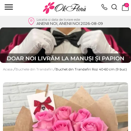
0
Locatia si data de livrare este
ANENII NOI, ANENII NOI 2026-08-09
Acasa
/
Buchete din Trandafiri
/
Buchet din Trandafiri Roz 40-60 cm (9 buc)