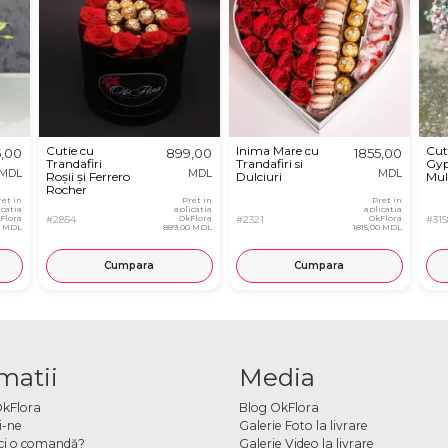
Cutie cu
Inima Mare cu
Cut
5,00
899,00
1855,00
Trandafiri
Trandafiri si
Gyp
MDL
MDL
MDL
Roșii și Ferrero
Dulciuri
Mul
Rocher
ret in
Pret in
Pret in
icatia
aplicatia
aplicatia
Flora
#2854
OkFlora
#2321
OkFlora
#315
0 MDL
889,00 MDL
1815,00 MDL
Cumpara
Cumpara
matii
Media
OkFlora
Blog OkFlora
i-ne
Galerie Foto la livrare
ci o comandă?
Galerie Video la livrare