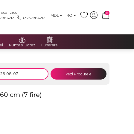
:00 - 21:00
0
MDL
RO
78862121
+37378862121
ei
Nunta si Botez
Funerare
Vezi Produsele
60 cm (7 fire)