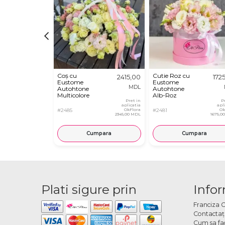
Coș cu
Cutie Roz cu
2415,00
172
Eustome
Eustome
MDL
Autohtone
Autohtone
Multicolore
Alb-Roz
Pret in
P
aplicatia
apl
#2485
OkFlora
#2481
Ok
2345,00 MDL
1675,0
Cumpara
Cumpara
Plati sigure prin
Infor
Franciza 
Contactaţ
Cum sa fa