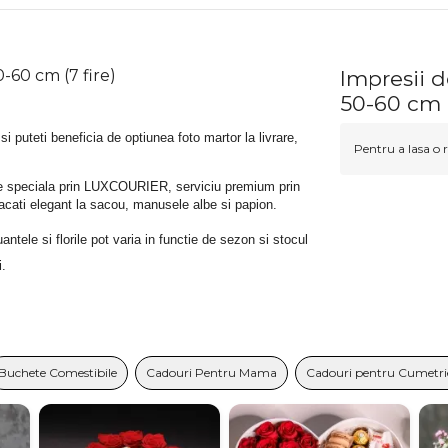
-60 cm (7 fire)
Impresii d
50-60 cm (
 si puteti beneficia de optiunea foto martor la livrare, 
Pentru a lasa o r
rare speciala prin LUXCOURIER, serviciu premium prin 
bracati elegant la sacou, manusele albe si papion.
tele si florile pot varia in functie de sezon si stocul 
i.
Buchete Comestibile
Cadouri Pentru Mama
Cadouri pentru Cumetrie