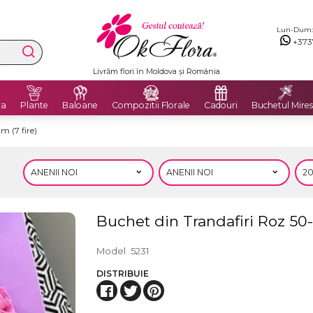
Lun-Dum: 8
+373
Livrare Gratuită în Chișinău și București
ra
Plante
Baloane
Compozitii Florale
Cadouri
Buchetul Mires
m (7 fire)
Buchet din Trandafiri Roz 50-
Model
5231
DISTRIBUIE