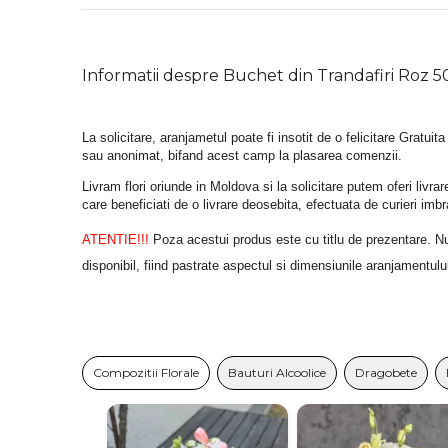
Informatii despre Buchet din Trandafiri Roz 50
La solicitare, aranjametul poate fi insotit de o felicitare Gratuita
sau anonimat, bifand acest camp la plasarea comenzii.
Livram flori oriunde in Moldova si la solicitare putem oferi liv
care beneficiati de o livrare deosebita, efectuata de curieri im
ATENTIE!!!
 Poza acestui produs este cu titlu de prezentare. Nuan
disponibil, fiind pastrate aspectul si dimensiunile aranjamentulu
Compozitii Florale
Bauturi Alcoolice
Dragobete