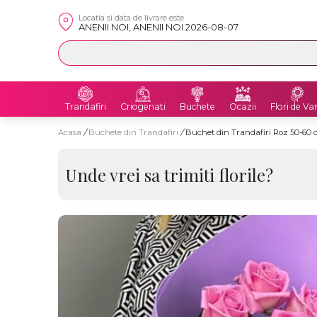
Locatia si data de livrare este
ANENII NOI, ANENII NOI 2026-08-07
Trandafiri
Criogenati
Buchete
Ocazii
Flori de Va
Acasa
/
Buchete din Trandafiri
/
Buchet din Trandafiri Roz 50-60 c
Unde vrei sa trimiti florile?