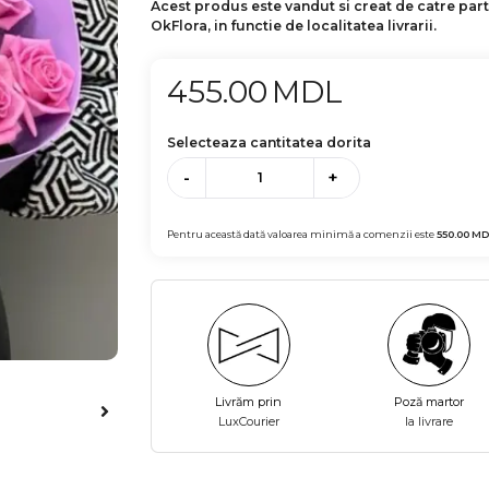
Acest produs este vandut si creat de catre par
OkFlora, in functie de localitatea livrarii.
455.00
MDL
Selecteaza cantitatea dorita
-
+
Pentru această dată valoarea minimă a comenzii este
550.00
MD
Livrăm prin
Poză martor
LuxCourier
la livrare